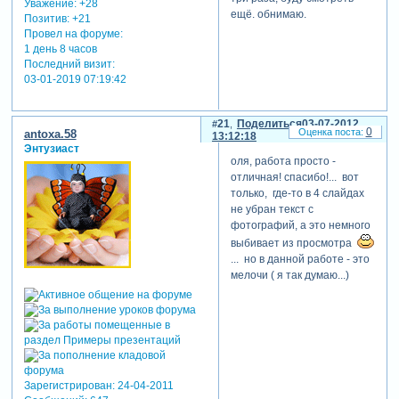
Уважение:
+28
ещё. обнимаю.
Позитив:
+21
Провел на форуме:
1 день 8 часов
Последний визит:
03-01-2019 07:19:42
21
Поделиться
03-07-2012
0
antoxa.58
13:12:18
Энтузиаст
оля, работа просто -
отличная! спасибо!... вот
только, где-то в 4 слайдах
не убран текст с
фотографий, а это немного
выбивает из просмотра
... но в данной работе - это
мелочи ( я так думаю...)
Зарегистрирован
: 24-04-2011