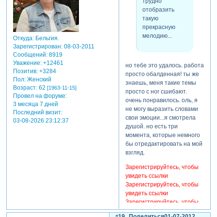
трудно
отобразить
такую
прекрасную
мелодию...
Откуда:
Бельгия.
Зарегистрирован
: 08-03-2011
Сообщений:
8919
Уважение:
+12461
но тебе это удалось. работа
Позитив:
+3284
просто обалденная! ты же
Пол:
Женский
знаешь, меня такие темы
Возраст:
62
[1963-11-15]
просто с ног сшибают.
Провел на форуме:
очень понравилось. оль, я
3 месяца 7 дней
не могу выразить словами
Последний визит:
свои эмоции...я смотрела
03-08-2026 23:12:37
душой. но есть три
момента, которые немного
бы отредактировать на мой
взгляд.
Зарегистрируйтесь, чтобы
увидеть ссылки
Зарегистрируйтесь, чтобы
увидеть ссылки
Зарегистрируйтесь, чтобы
увидеть ссылки
19
Поделиться
01-07-2012