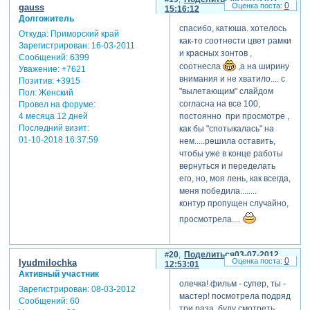
0
gauss
15:16:12
1. чуть меньше по ширине
Долгожитель
бордюра рамочку
спасибо, катюша. хотелось
Откуда:
Приморский край
2. этот слайд выбился из
как-то соотнести цвет рамки
Зарегистрирован
: 16-03-2011
общего ритма и
и красных зонтов ,
Сообщений:
6399
настроения...не то что
соотнесла
,а на ширину
Уважение:
+7621
выбился - вылетел
внимания и не хватило.... с
Позитив:
+3915
3. здесь почему то вначале
"вылетающим" слайдом
Пол:
Женский
нет контура у
согласна на все 100,
Провел на форуме:
фотографии...это так надо
4 месяца 12 дней
постоянно при просмотре ,
или случайность?
Последний визит:
как бы "спотыкалась" на
01-10-2018 16:37:59
нем.....решила оставить,
чтобы уже в конце работы
вернуться и переделать
его, но, моя лень, как всегда,
меня победила........
контур пропущен случайно,
просмотрела....
20
Поделиться
03-07-2012
0
lyudmilochka
12:53:01
Активный участник
олечка! фильм - супер, ты -
Зарегистрирован
: 08-03-2012
мастер! посмотрела подряд
Сообщений:
60
три раза, буду смотреть