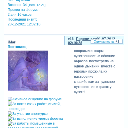
Пол:
Мужской
Возраст:
34
[1991-12-21]
Провел на форуме:
2 дня 16 часов
Последний визит:
28-12-2021 12:32:10
16
Поделиться
01-07-2012
+1
iMari
02:10:28
Постоялец
понравился шарм,
чувственность и обаяние
образов. посмотрела на
одном дыхании, вместе с
героями прожила их
настроение.
спасибо вам за чудесное
путешествие в красоту
чувств!