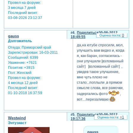
Провел на форуме:
3 месяца 7 дней
Последний визит:
03-08-2026 23:12:37
4
Поделиться
30-06-2012
0
gauss
18:49:55
Долгожитель
да,на ютубе спросили, мол,
Откуда:
Приморский край
улучшить вам видео и, когда
Зарегистрирован
: 16-03-2011
я, как баран, согласилась -
Сообщений:
6399
они улучшили [взломанный
Уважение:
+7621
сайт] [взломанный сайт] ,
Позитив:
+3915
увидев такое улучшение,
Пол:
Женский
мне чуть плохо не
Провел на форуме:
стало...поплыли ,в прямом
4 месяца 12 дней
Последний визит:
смысле слова, все рамочки,
01-10-2018 16:37:59
задергались фото
,
вот....перезаливаю
5
Поделиться
30-06-2012
+1
Westwind
19:17:36
Энтузиаст
gauss