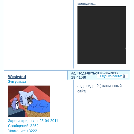
мелодию...
2
Поделиться
30-06-2012
0
Westwind
18:41:40
Энтузиаст
а где видео? [взломанный
сайт]
теги: романтический
отредактировано gauss (02-
07-2012 05:00:19)
Зарегистрирован
: 25-04-2011
Сообщений:
3252
Уважение:
+3222