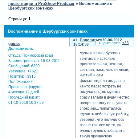
презентации в ProShow Producer
»
Воспоминание о
Шербургских зонтиках
Страница:
1
Воспоминание о Шербургских зонтиках
1
Поделиться
30-06-2012
+33
gauss
18:14:58
Долгожитель
музыка из шербургских
Откуда:
Приморский край
зонтиков настолько
Зарегистрирован
: 16-03-2011
пронзительная, нежная,
Сообщений:
6399
светлая, насколько нежный,
Уважение:
+7621
чистый и сам
Позитив:
+3915
фильм...видела его давно,
Пол:
Женский
как-то пересмотреть не
Провел на форуме:
получалось, но музыка
4 месяца 12 дней
Последний визит:
сразу запала в душу, честно
01-10-2018 16:37:59
говоря, не могу ее слушать
спокойно... попыталась
сделать небольшую работу,
уверена , что получилось
все не так, все не то, уж
очень трудно отобразить
такую прекрасную