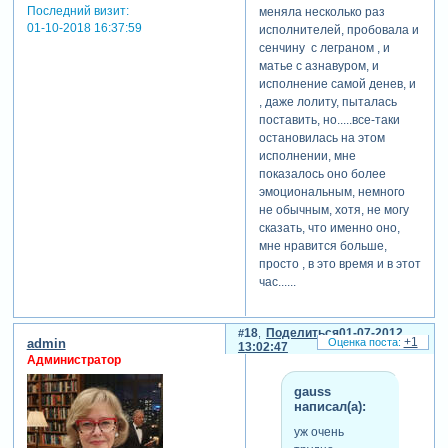
Последний визит:
меняла несколько раз
01-10-2018 16:37:59
исполнителей, пробовала и
сенчину с леграном , и
матье с азнавуром, и
исполнение самой денев, и
, даже лолиту, пыталась
поставить, но.....все-таки
остановилась на этом
исполнении, мне
показалось оно более
эмоциональным, немного
не обычным, хотя, не могу
сказать, что именно оно,
мне нравится больше,
просто , в это время и в этот
час......
18
Поделиться
01-07-2012
+1
admin
13:02:47
Администратор
gauss
написал(а):
уж очень