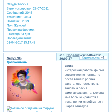
Откуда:
Россия
Зарегистрирован
: 29-07-2011
Сообщений:
2045
Уважение:
+3404
Позитив:
+2899
Пол:
Женский
Провел на форуме:
3 месяца 23 дня
Последний визит:
01-04-2017 15:17:48
10
Поделиться
30-06-2012
+1
Nelly2706
20:09:27
Долгожитель
gauss
интересная работа. фильм
совсем уже не помню, но
после вашего ролика
захотелось посмотреть
заново. а песня
замечательная, только она
мне больше нравится в
исполнении мирей матье и
шарля ознавура.