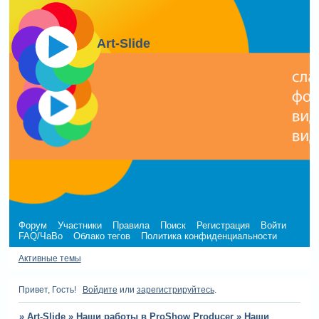
Art-Slide
Форум
Участники
Правила
Поиск
Регистрация
Войти
FAQ/ЧаВо
Облако тегов
Политика конфиденциальности
Активные темы
Привет, Гость!
Войдите
или
зарегистрируйтесь
.
»
Art-Slide
»
Наши работы в ProShow Producer
»
Наши