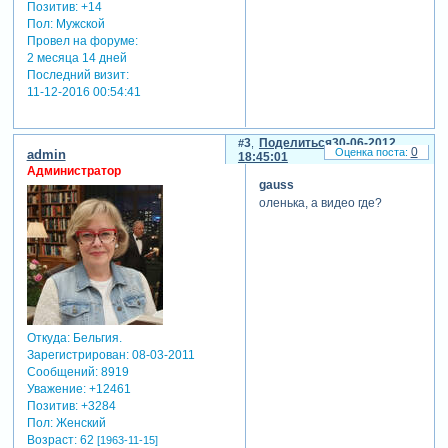
Позитив:
+14
Пол:
Мужской
Провел на форуме:
2 месяца 14 дней
Последний визит:
11-12-2016 00:54:41
3
Поделиться
30-06-2012
0
admin
18:45:01
Администратор
gauss
оленька, а видео где?
Откуда:
Бельгия.
Зарегистрирован
: 08-03-2011
Сообщений:
8919
Уважение:
+12461
Позитив:
+3284
Пол:
Женский
Возраст:
62
[1963-11-15]