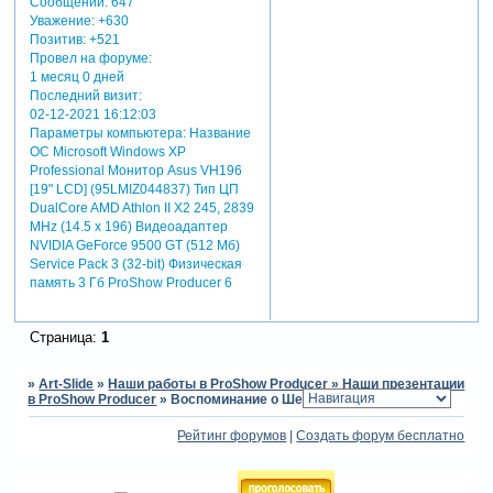
Сообщений:
647
Уважение:
+630
Позитив:
+521
Провел на форуме:
1 месяц 0 дней
Последний визит:
02-12-2021 16:12:03
Параметры компьютера:
Название
ОС Microsoft Windows XP
Professional Монитор Asus VH196
[19" LCD] (95LMIZ044837) Тип ЦП
DualCore AMD Athlon II X2 245, 2839
MHz (14.5 x 196) Видеоадаптер
NVIDIA GeForce 9500 GT (512 Мб)
Service Pack 3 (32-bit) Физическая
память 3 Гб ProShow Producer 6
Страница:
1
»
Art-Slide
»
Наши работы в ProShow Producer
»
Наши презентации
в ProShow Producer
»
Воспоминание о Шербургских зонтиках
Рейтинг форумов
|
Создать форум бесплатно