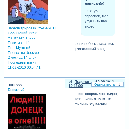
написал(а):
на ютубе
спросили, мол,
улучшить вам
видео
Зарегистрирован
: 25-04-2011
Сообщений:
3252
Уважение:
+3222
Позитив:
+14
а они небось старались.
Пол:
Мужской
[взломанный сайт]
Провел на форуме:
2 месяца 14 дней
Последний визит:
11-12-2016 00:54:41
6
Поделиться
30-06-2012
+1
Julli333
19:18:00
Бывалый
очень понравилось видео, я
тоже очень люблю этот
фильм и эту песню!!!