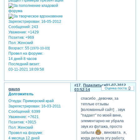
Зарегистрирован
: 16-05-2012
Сообщений:
243
Уважение:
+1429
Позитив:
+969
Пол:
Женский
Возраст:
55
[1970-10-03]
Провел на форуме:
14 дней 8 часов
Последний визит:
03-11-2021 18:09:58
17
Поделиться
01-07-2012
0
gauss
03:52:14
Долгожитель
спасибо , девочки, за
Откуда:
Приморский край
теплые отзывы
Зарегистрирован
: 16-03-2011
[взломанный сайт] . звук
Сообщений:
6399
"падает" по моей вине,
Уважение:
+7621
элементарно не убрала
Позитив:
+3915
звук из футажа, просто
Пол:
Женский
забыла
, виновата. я,
Провел на форуме:
4 месяца 12 дней
когда делала эту работу,