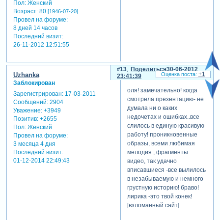
Пол:
Женский
Возраст:
80
[1946-07-20]
Провел на форуме:
8 дней 14 часов
Последний визит:
26-11-2012 12:51:55
13
Поделиться
30-06-2012
+1
Uzhanka
23:41:39
Заблокирован
оля! замечательно! когда
Зарегистрирован
: 17-03-2011
смотрела презентацию- не
Сообщений:
2904
думала ни о каких
Уважение:
+3949
недочетах и ошибках..все
Позитив:
+2655
слилось в единую красивую
Пол:
Женский
работу! проникновенные
Провел на форуме:
образы, всеми любимая
3 месяца 4 дня
мелодия , фрагменты
Последний визит:
01-12-2014 22:49:43
видео, так удачно
вписавшиеся -все вылилось
в незабываемую и немного
грустную историю! браво!
лирика -это твой конек!
[взломанный сайт]