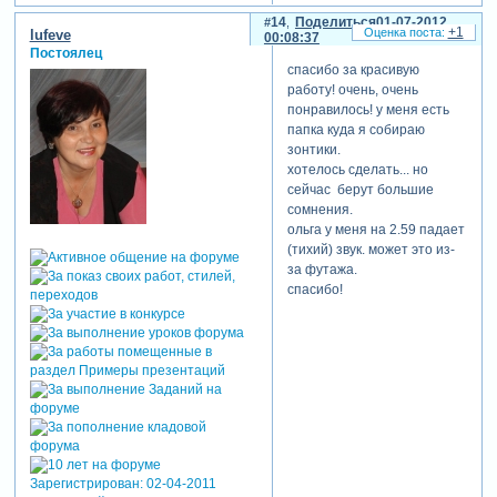
14
Поделиться
01-07-2012
+1
lufeve
00:08:37
Постоялец
спасибо за красивую
работу! очень, очень
понравилось! у меня есть
папка куда я собираю
зонтики.
хотелось сделать... но
сейчас берут большие
сомнения.
ольга у меня на 2.59 падает
(тихий) звук. может это из-
за футажа.
спасибо!
Зарегистрирован
: 02-04-2011