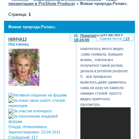
презентации в ProShow Producer
»
Живая природа.Релакс.
Страница:
1
Живая природа.Релакс.
1
Поделиться
21-06-2012
+18
НИНЧА13
18:24:00
Постоялец
накопилось много видео
,сама снимала, букашек
всяких, пчёлок.вот
получился такой релакс.
делала в proshow producer
5. всё прекрасно
вывелось,даже удивилась
сама.ни разу не зависло.
никаких стилей .просто
видео.приятного
просмотра.
Откуда:
гНовосибирск
Зарегистрирован
: 23-04-2011
Сообщений:
317