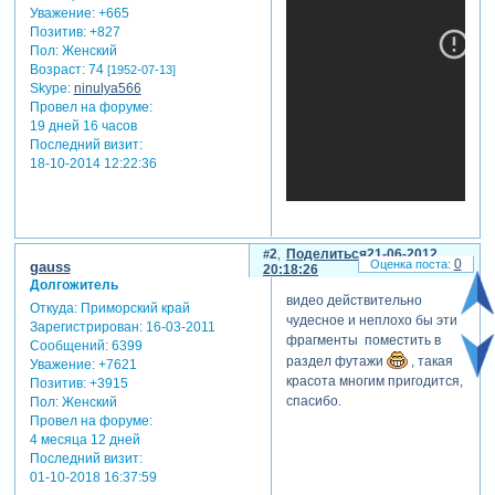
Уважение:
+665
Позитив:
+827
Пол:
Женский
Возраст:
74
[1952-07-13]
Skype:
ninulya566
Провел на форуме:
19 дней 16 часов
Последний визит:
18-10-2014 12:22:36
теги: видеоклип,природа
2
Поделиться
21-06-2012
0
gauss
20:18:26
Долгожитель
видео действительно
Откуда:
Приморский край
чудесное и неплохо бы эти
Зарегистрирован
: 16-03-2011
фрагменты поместить в
Сообщений:
6399
раздел футажи
, такая
Уважение:
+7621
красота многим пригодится,
Позитив:
+3915
спасибо.
Пол:
Женский
Провел на форуме:
4 месяца 12 дней
Последний визит:
01-10-2018 16:37:59