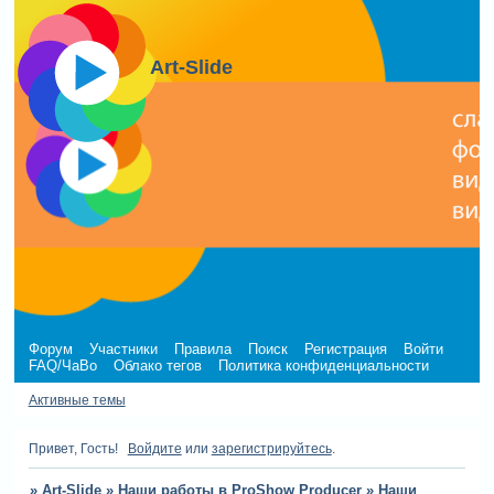
Art-Slide
Форум
Участники
Правила
Поиск
Регистрация
Войти
FAQ/ЧаВо
Облако тегов
Политика конфиденциальности
Активные темы
Привет, Гость!
Войдите
или
зарегистрируйтесь
.
»
Art-Slide
»
Наши работы в ProShow Producer
»
Наши