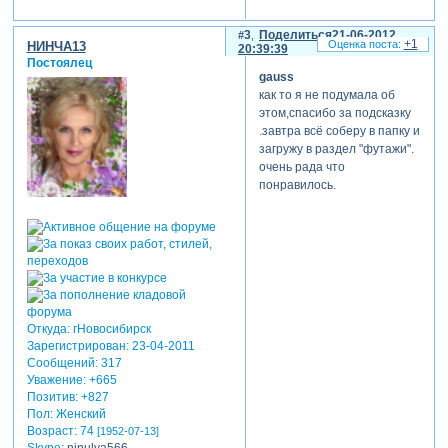
3
Поделиться
21-06-2012
+1
НИНЧА13
20:39:39
Постоялец
gauss
как то я не подумала об
этом,спасибо за подсказку
.завтра всё соберу в папку и
загружу в раздел "футажи".
очень рада что
понравилось.
Откуда:
гНовосибирск
Зарегистрирован
: 23-04-2011
Сообщений:
317
Уважение:
+665
Позитив:
+827
Пол:
Женский
Возраст:
74
[1952-07-13]
Skype:
ninulya566