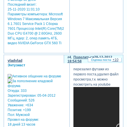
Последний визит:
25-11-2020 11:01:10
Параметры компьютера:
Microsoft
Windows 7 Максимальная Версия
6.1.7601 Service Pack 1 Сборка
7601 Процессор Intel(R) Core(TM)2
Duo CPU E4700 @ 2.60GHz, 2600
МГц, ядер: 2, опер.память 4ГБ,
видео NVIDIA GeForce GTX 560 Ti
4
Поделиться
28-12-2012
+10
vladvlad
18:54:58
Энтузиаст
перезалил футажи из
первого поста,удалил файл
просмотра,т.к. можно
посмотреть на youtube
Откуда:
333
Зарегистрирован
: 05-04-2012
Сообщений:
526
Уважение:
+634
Позитив:
+199
Пол:
Мужской
Провел на форуме:
18 дней 13 часов