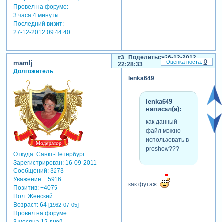
Провел на форуме:
3 часа 4 минуты
Последний визит:
27-12-2012 09:44:40
3
Поделиться
26-12-2012
0
mamlj
22:28:33
Долгожитель
lenka649
lenka649
написал(а):
как данный
файл можно
использовать в
proshow???
Откуда:
Санкт-Петербург
Зарегистрирован
: 16-09-2011
Сообщений:
3273
Уважение:
+5916
как футаж.
Позитив:
+4075
Пол:
Женский
Возраст:
64
[1962-07-05]
Провел на форуме:
3 месяца 12 дней