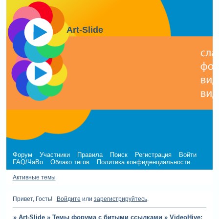
Art-Slide
Форум
Участники
Правила
Поиск
Регистрация
Войти
FAQ/ЧаВо
Облако тегов
Политика конфиденциальности
Активные темы
Привет, Гость!
Войдите
или
зарегистрируйтесь
.
»
Art-Slide
»
Темы форума с битыми ссылками
»
VideoHive: