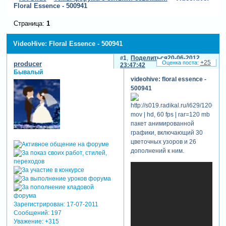
Floral Essence - 500941
Страница:
1
VideoHive: Floral Essence - 500941
1
Поделиться
20-06-2012
+25
producer
23:47:42
Бывалый
videohive: floral essence -
500941
mov | hd, 60 fps | rar=120 mb
пакет анимированной
графики, включающий 30
цветочных узоров и 26
дополнений к ним.
Зарегистрирован
: 17-07-2011
Сообщений:
197
Уважение:
+315