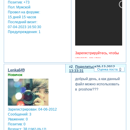
Позитив:
+73
Пол:
Мужской
Провел на форуме:
15 дней 15 часов
Последний визит:
07-04-2023 16:50:30
Предупреждения:
1
Зарегистрируйтесь, чтобы
увидеть ссылки
Зарегистрируйтесь, чтобы
2
Поделиться
26-12-2012
увидеть ссылки
0
Lenka649
13:33:31
Новичок
отредактировано producer
добрый день, а как данный
(22-06-2012 16:35:24)
файл можно использовать
в proshow???
Зарегистрирован
: 04-06-2012
Сообщений:
3
Уважение:
0
Позитив:
0
Возраст:
38
[1987-09-17]