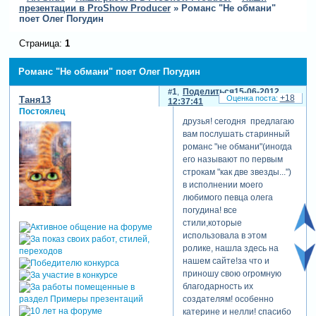
презентации в ProShow Producer
»
Романс "Не обмани"
поет Олег Погудин
Страница:
1
Романс "Не обмани" поет Олег Погудин
1
Поделиться
15-06-2012
+18
Таня13
12:37:41
Постоялец
друзья! сегодня предлагаю
вам послушать старинный
романс "не обмани"(иногда
его называют по первым
строкам "как две звезды...")
в исполнении моего
любимого певца олега
погудина! все
стили,которые
использовала в этом
ролике, нашла здесь на
нашем сайте!за что и
приношу свою огромную
благодарность их
создателям! особенно
катерине и нелли! спасибо