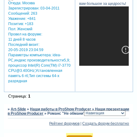
Откуда:
Москва
вам большое за щедрость!
Зарегистрирован
: 03-04-2011
Сообщений:
263
Уважение:
+841
Позитив:
+183
Пол:
Женский
Провел на форуме:
11 дней 8 часов
Последний визит:
20-05-2019 23:04:59
Параметры компьютера:
idea-
PC,индекс производительности5,9;
процессор Intel(R) Core(TM) i7-3770
CPU@3.40GHz;Установленная
память 6 гб;Тип системы 64-х
разрядная
Страница:
1
теги: видеоклип,романс
»
Art-Slide
»
Наши работы в ProShow Producer
»
Наши презентации
в ProShow Producer
»
Романс "Не обмани" поет Олег Погудин
Рейтинг форумов
|
Создать форум бесплатно