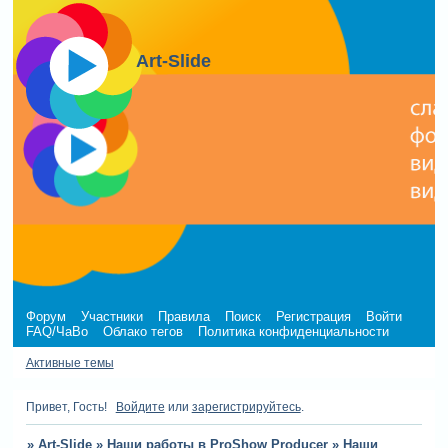
Art-Slide
Форум
Участники
Правила
Поиск
Регистрация
Войти
FAQ/ЧаВо
Облако тегов
Политика конфиденциальности
Активные темы
Привет, Гость!
Войдите
или
зарегистрируйтесь
.
»
Art-Slide
»
Наши работы в ProShow Producer
»
Наши