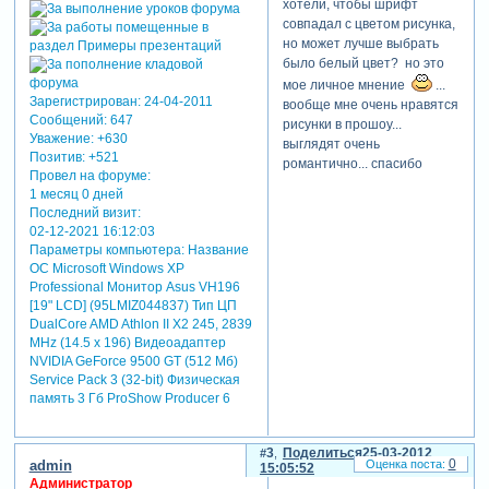
хотели, чтобы шрифт
совпадал с цветом рисунка,
но может лучше выбрать
было белый цвет? но это
мое личное мнение
...
Зарегистрирован
: 24-04-2011
вообще мне очень нравятся
Сообщений:
647
рисунки в прошоу...
Уважение:
+630
выглядят очень
Позитив:
+521
романтично... спасибо
Провел на форуме:
1 месяц 0 дней
Последний визит:
02-12-2021 16:12:03
Параметры компьютера:
Название
ОС Microsoft Windows XP
Professional Монитор Asus VH196
[19" LCD] (95LMIZ044837) Тип ЦП
DualCore AMD Athlon II X2 245, 2839
MHz (14.5 x 196) Видеоадаптер
NVIDIA GeForce 9500 GT (512 Мб)
Service Pack 3 (32-bit) Физическая
память 3 Гб ProShow Producer 6
3
Поделиться
25-03-2012
0
admin
15:05:52
Администратор