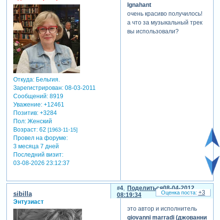
lgnahant
очень красиво получилось!
а что за музыкальный трек
вы использовали?
Откуда:
Бельгия.
Зарегистрирован
: 08-03-2011
Сообщений:
8919
Уважение:
+12461
Позитив:
+3284
Пол:
Женский
Возраст:
62
[1963-11-15]
Провел на форуме:
3 месяца 7 дней
Последний визит:
03-08-2026 23:12:37
4
Поделиться
08-04-2012
+3
sibilla
08:19:34
Энтузиаст
это автор и исполнитель
giovanni marradi (джованни