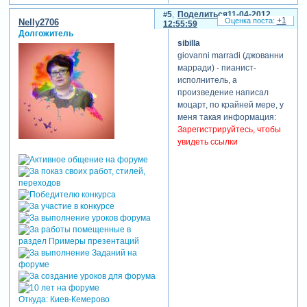
5
Поделиться
11-04-2012
+1
Nelly2706
12:55:59
Долгожитель
sibilla
giovanni marradi (джованни
марради) - пианист-
исполнитель, а
произведение написал
моцарт, по крайней мере, у
меня такая информация:
Зарегистрируйтесь, чтобы
увидеть ссылки
Откуда:
Киев-Кемерово