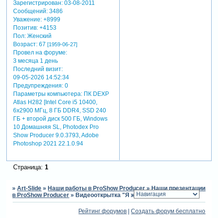
Зарегистрирован
: 03-08-2011
Сообщений:
3486
Уважение:
+8999
Позитив:
+4153
Пол:
Женский
Возраст:
67
[1959-06-27]
Провел на форуме:
3 месяца 1 день
Последний визит:
09-05-2026 14:52:34
Предупреждения:
0
Параметры компьютера:
ПК DEXP
Atlas H282 [Intel Core i5 10400,
6x2900 МГц, 8 ГБ DDR4, SSD 240
ГБ + второй диск 500 ГБ, Windows
10 Домашняя SL, Photodex Pro
Show Producer 9.0.3793, Adobe
Photoshop 2021 22.1.0.94
Страница:
1
»
Art-Slide
»
Наши работы в ProShow Producer
»
Наши презентации
в ProShow Producer
»
Видеооткрытка "Я жду весну"
Рейтинг форумов
|
Создать форум бесплатно