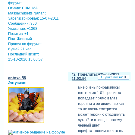
Откуда:
США, MA
Massachusetts,Nahant
Зарегистрирован
: 15-07-2011
Сообщений:
350
Уважение:
+1368
Позитив:
+1
Пол:
Женский
Провел на форуме:
6 дней 21 час
Последний визит:
25-10-2020 15:08:57
2
Поделиться
25-03-2012
0
antoxa.58
11:03:56
Энтузиаст
мне очень понравилось!
вот только 1:01 - росинка
попадает прямо в глаз
героини и ее движение как-
то не очень смотрится...
может героиню отодвинуть
чуток? и в конце - почему
черный цвет
шрифта...понимаю, что вы