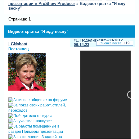
презентации в ProShow Producer
»
Видеооткрытка "Я жду
весну"
Страница:
1
Видеооткрытка "Я жду весну"
1
Поделиться
25-03-2012
+19
LGNahant
06:14:23
Постоялец