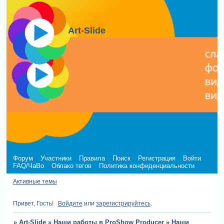
Art-Slide
Форум
Участники
Правила
Поиск
Регистрация
Войти
FAQ/ЧаВо
Облако тегов
Политика конфиденциальности
Активные темы
Привет, Гость!
Войдите
или
зарегистрируйтесь
.
»
Art-Slide
»
Наши работы в ProShow Producer
»
Наши