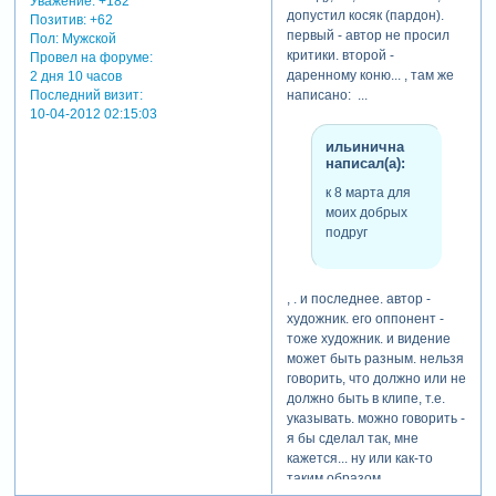
Уважение:
+182
допустил косяк (пардон).
Позитив:
+62
первый - автор не просил
Пол:
Мужской
критики. второй -
Провел на форуме:
даренному коню... , там же
2 дня 10 часов
Последний визит:
написано: ...
10-04-2012 02:15:03
ильинична
написал(а):
к 8 марта для
моих добрых
подруг
, . и последнее. автор -
художник. его оппонент -
тоже художник. и видение
может быть разным. нельзя
говорить, что должно или не
должно быть в клипе, т.е.
указывать. можно говорить -
я бы сделал так, мне
кажется... ну или как-то
таким образом.