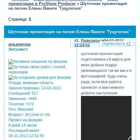
презентации в ProShow Producer
»
Шуточная презентация
на песню Елены Ваенги "Гуцулочка"
Страница:
1
Шуточная презентация на песню Елены Ваенги "Гуцулочка"
1
Поделиться
04-03-2012
+7
ильинична
22:24:52
Энтузиаст
шуточная презентация
подготовлена к 8 марта для
моих добрых подруг,
увлекающихся так же как и я
фотографией. буду очень
рада, если моя работа
Откуда:
киевская область
принесет и вам немного
Зарегистрирован
: 13-02-2012
доброго настроения
Сообщений:
517
Уважение:
+949
Позитив:
+372
Пол:
Женский
Возраст:
80
[1946-07-20]
Провел на форуме:
8 дней 14 часов
Последний визит:
26-11-2012 12:51:55