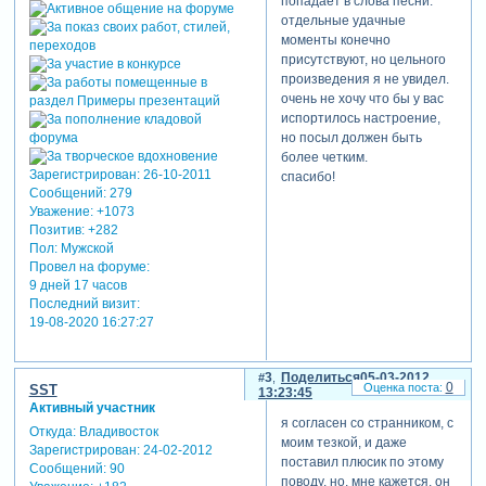
попадает в слова песни.
отдельные удачные
моменты конечно
присутствуют, но цельного
произведения я не увидел.
очень не хочу что бы у вас
испортилось настроение,
но посыл должен быть
более четким.
Зарегистрирован
: 26-10-2011
спасибо!
Сообщений:
279
Уважение:
+1073
Позитив:
+282
Пол:
Мужской
Провел на форуме:
9 дней 17 часов
Последний визит:
19-08-2020 16:27:27
3
Поделиться
05-03-2012
0
SST
13:23:45
Активный участник
я согласен со странником, с
Откуда:
Владивосток
моим тезкой, и даже
Зарегистрирован
: 24-02-2012
поставил плюсик по этому
Сообщений:
90
поводу, но, мне кажется, он