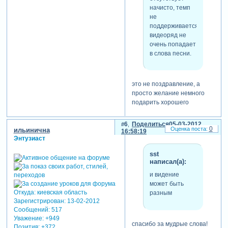
начисто, темп
не
поддерживается,
видеоряд не
очень попадает
в слова песни.
это не поздравление, а
просто желание немного
подарить хорошего
настроения хорошим
людям. сказать, что как бы
6
Поделиться
05-03-2012
0
ильинична
там ни было, но нужно
16:58:19
Энтузиаст
искать позитив и не терять
бодрость духа в любой
sst
жизненной ситуации. по
написал(а):
поводу "гуцулочки", так
и видение
назвала эту симпатичную
может быть
песенку сама автор елена
Откуда:
киевская область
разным
ваенга. я просто
Зарегистрирован
: 13-02-2012
попыталась как-то
Сообщений:
517
передать настроение
Уважение:
+949
смысла песенки, как я это
спасибо за мудрые слова!
Позитив:
+372