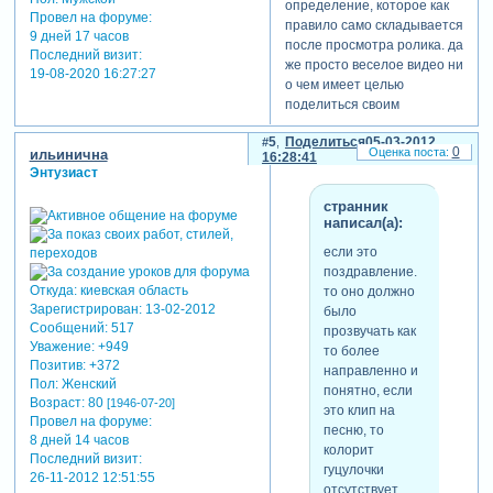
определение, которое как
Провел на форуме:
правило само складывается
9 дней 17 часов
после просмотра ролика. да
Последний визит:
же просто веселое видео ни
19-08-2020 16:27:27
о чем имеет целью
поделиться своим
позитивом с другими. а
5
Поделиться
05-03-2012
здесь вроде нет и
0
ильинична
16:28:41
поздравления, хотя оно
Энтузиаст
заявлено в теме, нет
клиповости, и... ну вот я и
странник
написал(а):
не понял, о чем оно.
а насчет критики, она может
если это
на первых порах и
поздравление.
покажется обидной, но в
Откуда:
киевская область
то оно должно
дальнейшем понимаешь
Зарегистрирован
: 13-02-2012
было
насколько она необходима.
Сообщений:
517
прозвучать как
Уважение:
+949
то более
Позитив:
+372
направленно и
Пол:
Женский
понятно, если
Возраст:
80
[1946-07-20]
это клип на
Провел на форуме:
песню, то
8 дней 14 часов
колорит
Последний визит:
гуцулочки
26-11-2012 12:51:55
отсутствует