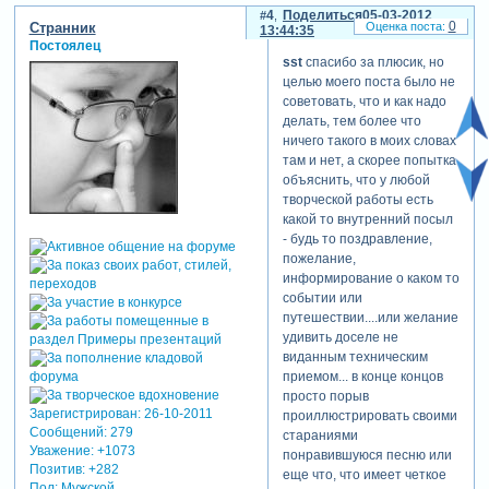
4
Поделиться
05-03-2012
0
Странник
13:44:35
Постоялец
sst
спасибо за плюсик, но
целью моего поста было не
советовать, что и как надо
делать, тем более что
ничего такого в моих словах
там и нет, а скорее попытка
объяснить, что у любой
творческой работы есть
какой то внутренний посыл
- будь то поздравление,
пожелание,
информирование о каком то
событии или
путешествии....или желание
удивить доселе не
виданным техническим
приемом... в конце концов
просто порыв
Зарегистрирован
: 26-10-2011
проиллюстрировать своими
Сообщений:
279
стараниями
Уважение:
+1073
понравившуюся песню или
Позитив:
+282
еще что, что имеет четкое
Пол:
Мужской