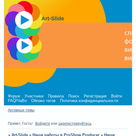
Art-Slide
Форум
Участники
Правила
Поиск
Регистрация
Войти
FAQ/ЧаВо
Облако тегов
Политика конфиденциальности
Активные темы
Привет, Гость!
Войдите
или
зарегистрируйтесь
.
»
Art-Slide
»
Наши работы в ProShow Producer
»
Наши