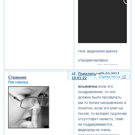
теги: видеоклип,ваенга
отредактировано
ильинична (04-03-2012
22:31:31)
2
Поделиться
05-03-2012
+2
Странник
10:01:22
Постоялец
ильинична
если это
поздравление. то оно
должно было прозвучать
как то более направленно и
понятно, если это клип на
песню, то колорит гуцулочки
отсутствует начисто, темп
не поддерживается,
видеоряд не очень