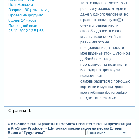
вижу. но спасибо за отзыв.
то, что виденье может быть
Пол:
Женский
разным у разных людей и
Возраст:
80
[1946-07-20]
даже у одного человека, но
Провел на форуме:
в разное время суток))))
8 дней 14 часов
очень справедливо. и
Последний визит:
способы донести свою
26-11-2012 12:51:55
мысль, тоже могут быть
разными! это не
поздравление, а просто
мое виденье этой шуточной
доброй песенки, с
программой на позитив. и
благодарна прошоу за
возможность
самовыразиться с помощью
картинки и музыки. даже
моя любимая фотография
не дает мне столько
позитива.
Страница:
1
»
Art-Slide
»
Наши работы в ProShow Producer
»
Наши презентации
в ProShow Producer
»
Шуточная презентация на песню Елены
Ваенги "Гуцулочка"