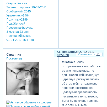
Откуда:
Россия
Зарегистрирован
: 29-07-2011
Сообщений:
2045
Уважение:
+3404
Позитив:
+2899
Пол:
Женский
Провел на форуме:
3 месяца 23 дня
Последний визит:
01-04-2017 15:17:48
3
Поделиться
27-02-2012
+1
Странник
08:56:28
Постоялец
фиалка
в целом
поздравление - как работа в
ps мне понравилась, но
один маленький нюанс, чуть
царапнул. рискну написать
об этом и быть правильно
понятым. несмотря на
целевую направленность
песенки, она мягко говоря,
была бы не очень приятна
мне если бы была