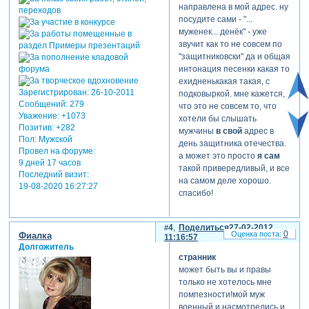
направлена в мой адрес. ну
посудите сами - "...
муженек... денёк" - уже
звучит как то не совсем по
"защитниковски" да и общая
интонация песенки какая то
ехидненькакая такая, с
Зарегистрирован
: 26-10-2011
подковыркой. мне кажется,
Сообщений:
279
что это не совсем то, что
Уважение:
+1073
хотели бы слышать
Позитив:
+282
мужчины
в свой
адрес в
Пол:
Мужской
день защитника отечества.
Провел на форуме:
а может это просто
я сам
9 дней 17 часов
такой привередливый, и все
Последний визит:
на самом деле хорошо.
19-08-2020 16:27:27
спасибо!
4
Поделиться
27-02-2012
0
Фиалка
11:16:57
Долгожитель
странник
может быть вы и правы
только не хотелось мне
помпезности!мой муж
военный и насмотрелись и