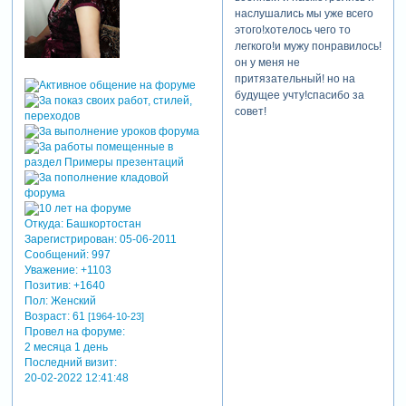
наслушались мы уже всего
этого!хотелось чего то
легкого!и мужу понравилось!
он у меня не
притязательный! но на
будущее учту!спасибо за
совет!
Откуда:
Башкортостан
Зарегистрирован
: 05-06-2011
Сообщений:
997
Уважение:
+1103
Позитив:
+1640
Пол:
Женский
Возраст:
61
[1964-10-23]
Провел на форуме:
2 месяца 1 день
Последний визит:
20-02-2022 12:41:48