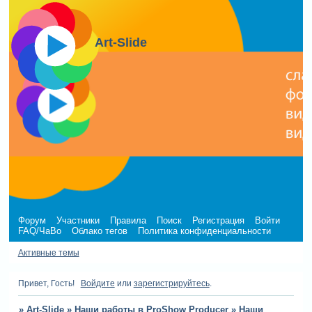
Art-Slide
Форум
Участники
Правила
Поиск
Регистрация
Войти
FAQ/ЧаВо
Облако тегов
Политика конфиденциальности
Активные темы
Привет, Гость!
Войдите
или
зарегистрируйтесь
.
»
Art-Slide
»
Наши работы в ProShow Producer
»
Наши