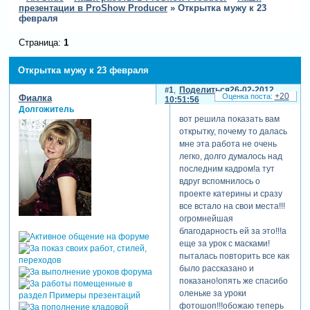
презентации в ProShow Producer
»
Открытка мужу к 23
февраля
Страница:
1
Открытка мужу к 23 февраля
1
Поделиться
26-02-2012
+20
Фиалка
10:51:56
Долгожитель
вот решила показать вам
открытку, почему то далась
мне эта работа не очень
легко, долго думалось над
последним кадром!а тут
вдруг вспомнилось о
проекте катерины и сразу
все встало на свои места!!!
огромнейшая
благодарность ей за это!!!а
еще за урок с масками!
пыталась повторить все как
было рассказано и
показано!опять же спасибо
оленьке за уроки
фотошоп!!!обожаю теперь