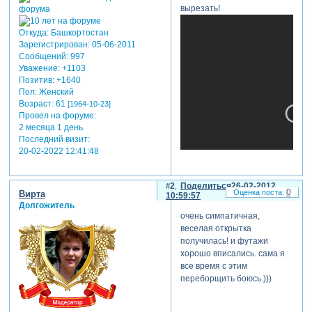
вырезать!
Откуда:
Башкортостан
Зарегистрирован
: 05-06-2011
Сообщений:
997
Уважение:
+1103
Позитив:
+1640
Пол:
Женский
Возраст:
61
[1964-10-23]
Провел на форуме:
2 месяца 1 день
Последний визит:
20-02-2022 12:41:48
2
Поделиться
26-02-2012
0
Вирта
10:59:57
Долгожитель
очень симпатичная,
веселая открытка
теги: поздравления,23
получилась! и футажи
февраля
хорошо вписались. сама я
все время с этим
переборщить боюсь.)))