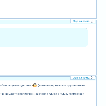
0
0
о и блестященько делать
(конечно,варианты и другие имеют
еще мал,ток родился))))) а как раз ближе к годику,возможно,и