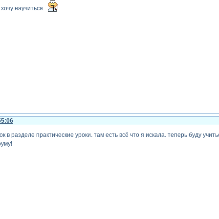
 хочу научиться.
55:06
ок в разделе практические уроки. там есть всё что я искала. теперь буду уч
уму!