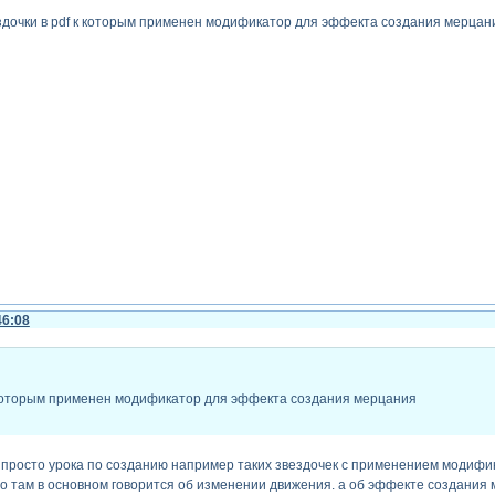
вездочки в pdf к которым применен модификатор для эффекта создания мерцан
46:08
к которым применен модификатор для эффекта создания мерцания
ли просто урока по созданию например таких звездочек с применением модиф
о там в основном говорится об изменении движения. а об эффекте создания м