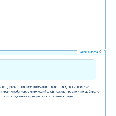
0
 подарком. основное замечание такое....когда вы используете
за края, чтобы корректирующий слой ложился ровно и не выбивался
получить идеальный результат - получается редко