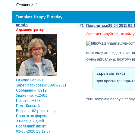
Страница:
1
Template Happy Birthday
admin
1
Поделиться
29-04-2011 01:
Администратор
Зарегистрируйтесь, чтобы у
поскольку это видео с част
очень актуальны. поэтому в
скрытый текст:
Откуда:
Бельгия.
для просмотра скрыто
Зарегистрирован
: 08-03-2011
Сообщений:
8919
Уважение:
+12461
теги: template happy birthday
Позитив:
+3284
Пол:
Женский
Возраст:
62
[1963-11-15]
Провел на форуме:
3 месяца 7 дней
Последний визит:
03-08-2026 23:12:37