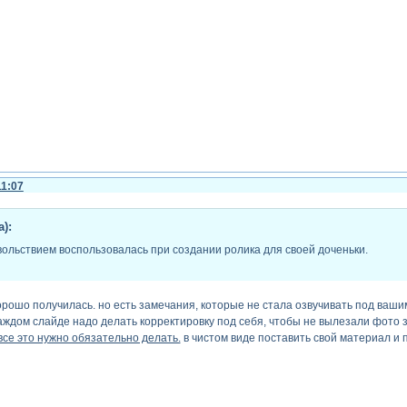
11:07
):
овольствием воспользовалась при создании ролика для своей доченьки.
орошо получилась. но есть замечания, которые не стала озвучивать под вашим
каждом слайде надо делать корректировку под себя, чтобы не вылезали фото 
се это нужно обязательно делать.
в чистом виде поставить свой материал и 