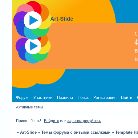
Art-Slide
Форум
Участники
Правила
Поиск
Регистрация
Войти
Активные темы
Привет, Гость!
Войдите
или
зарегистрируйтесь
.
»
Art-Slide
»
Темы форума с битыми ссылками
»
Template Ha