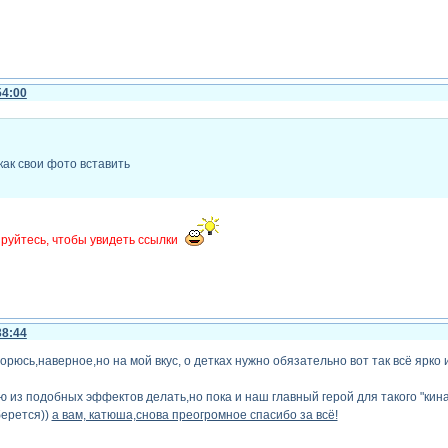
54:00
как свои фото вставить
руйтесь, чтобы увидеть ссылки
38:44
вторюсь,наверное,но на мой вкус, о детках нужно обязательно вот так всё ярк
 из подобных эффектов делать,но пока и наш главный герой для такого "кина" 
берется))
а вам, катюша,снова преогромное спасибо за всё!