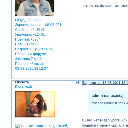
нет, это не футажи...это з
Откуда:
Бельгия.
Зарегистрирован
: 08-03-2011
Сообщений:
8919
Уважение:
+12461
Позитив:
+3284
Пол:
Женский
Возраст:
62
[1963-11-15]
Провел на форуме:
3 месяца 7 дней
Последний визит:
03-08-2026 23:12:37
Оксюта
6
Поделиться
15-05-2011 13:
Бывалый
admin написал(а):
это звездочки в pdf 
а у вас нет видео урока, и
модификаторов я скачала. н