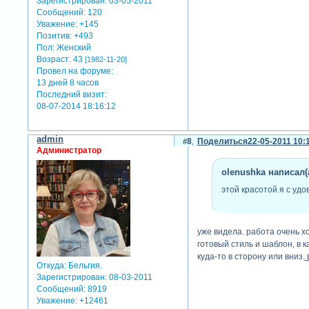
Зарегистрирован
: 03-05-2011
Сообщений:
120
Уважение:
+145
Позитив:
+493
Пол:
Женский
Возраст:
43
[1982-11-20]
Провел на форуме:
13 дней 8 часов
Последний визит:
08-07-2014 18:16:12
admin
8
Поделиться
22-05-2011 10:
Администратор
olenushka написал(а
этой красотой я с уд
уже видела. работа очень х
готовый стиль и шаблон, в 
куда-то в сторону или вниз.
в
Откуда:
Бельгия.
Зарегистрирован
: 08-03-2011
Сообщений:
8919
Уважение:
+12461