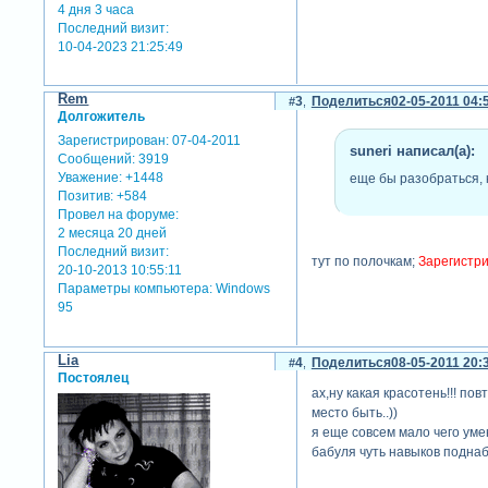
4 дня 3 часа
Последний визит:
10-04-2023 21:25:49
Rem
3
Поделиться
02-05-2011 04:
Долгожитель
Зарегистрирован
: 07-04-2011
suneri написал(а):
Сообщений:
3919
Уважение:
+1448
еще бы разобраться, 
Позитив:
+584
Провел на форуме:
2 месяца 20 дней
Последний визит:
тут по полочкам;
Зарегистри
20-10-2013 10:55:11
Параметры компьютера:
Windows
95
Lia
4
Поделиться
08-05-2011 20:
Постоялец
ах,ну какая красотень!!! по
место быть..))
я еще совсем мало чего умею
бабуля чуть навыков подна