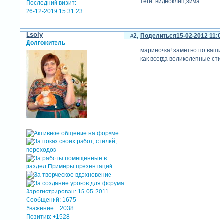
теги: видеоклип,зима
Последний визит:
26-12-2019 15:31:23
Lsoly
2
Поделиться
15-02-2012 11:
Долгожитель
мариночка! заметно по ваши
как всегда великолепные сти
Зарегистрирован
: 15-05-2011
Сообщений:
1675
Уважение:
+2038
Позитив:
+1528