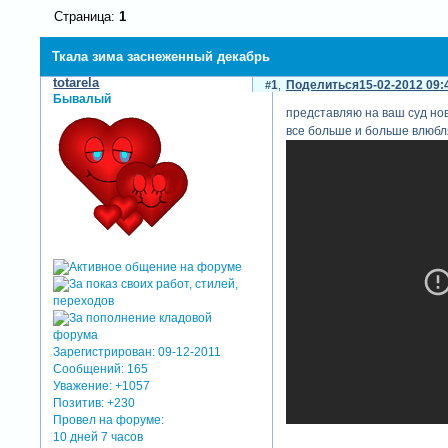
Страница:
1
Ткала зима заснеженный декабрь
totarela
1
Поделиться
15-02-2012 09:
Бывалый
представляю на ваш суд нов
все больше и больше влюбля
Зарегистрирован
: 09-12-2011
Сообщений:
165
Уважение:
+1057
Позитив:
+230
Провел на форуме:
10 дней 7 часов