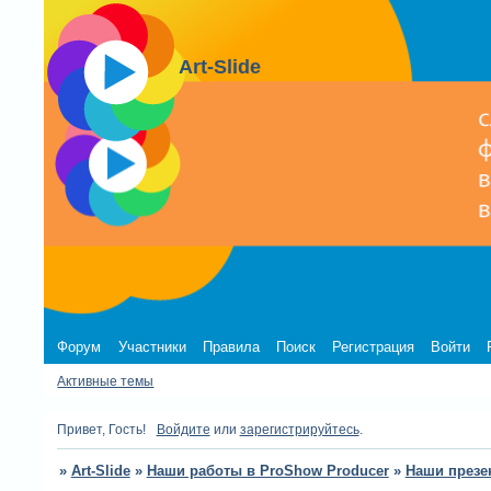
Art-Slide
Форум
Участники
Правила
Поиск
Регистрация
Войти
Активные темы
Привет, Гость!
Войдите
или
зарегистрируйтесь
.
»
Art-Slide
»
Наши работы в ProShow Producer
»
Наши презе