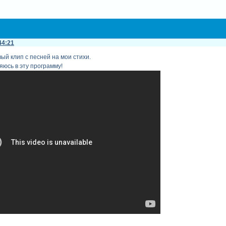
44:21
ый клип с песней на мои стихи.
юсь в эту программу!