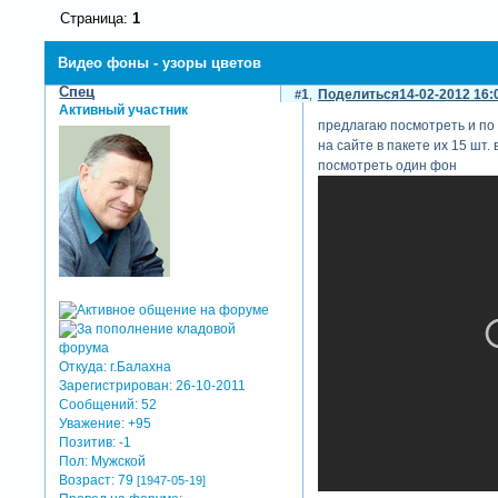
Страница:
1
Видео фоны - узоры цветов
Спец
1
Поделиться
14-02-2012 16:
Активный участник
предлагаю посмотреть и по
на сайте в пакете их 15 шт. в
посмотреть один фон
Откуда:
г.Балахна
Зарегистрирован
: 26-10-2011
Сообщений:
52
Уважение:
+95
Позитив:
-1
Пол:
Мужской
Возраст:
79
[1947-05-19]