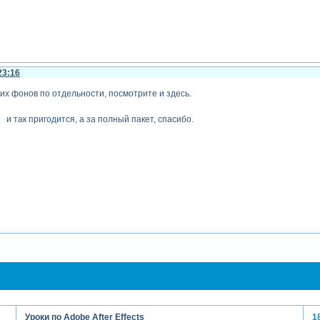
23:16
тих фонов по отдельности, посмотрите и здесь.
о и так пригодится, а за полный пакет, спасибо.
Уроки по Adobe After Effects
1