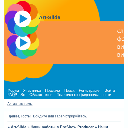
Art-Slide
Форум
Участники
Правила
Поиск
Регистрация
Войти
FAQ/ЧаВо
Облако тегов
Политика конфиденциальности
Активные темы
Привет, Гость!
Войдите
или
зарегистрируйтесь
.
»
Art-Slide
»
Наши работы в ProShow Producer
»
Наши