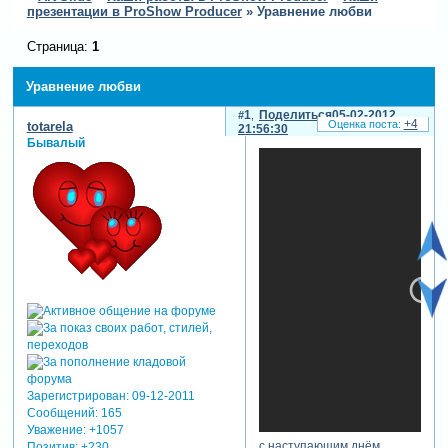
презентации в ProShow Producer
»
Уравнение любви
Страница:
1
Уравнение любви
1
Поделиться
05-02-2012
+4
totarela
21:56:30
Бывалый
Зарегистрирован
: 09-12-2011
Сообщений:
165
Уважение:
+1057
с наступающим днём
Позитив:
+230