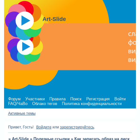
Art-Slide
Форум
Участники
Правила
Поиск
Регистрация
Войти
FAQ/ЧаВо
Облако тегов
Политика конфиденциальности
Активные темы
Привет, Гость!
Войдите
или
зарегистрируйтесь
.
»
Art-Slide
»
Полезные ссылки
»
Как записать образ на диск