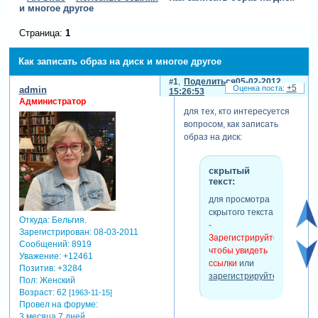
и многое другое
Страница:
1
Как записать образ на диск и многое другое
1
Поделиться
05-02-2012
+5
admin
15:26:53
Администратор
для тех, кто интересуется
вопросом, как записать
образ на диск:
скрытый
текст:
для просмотра
скрытого текста
Откуда:
Бельгия.
-
Зарегистрирован
: 08-03-2011
Зарегистрируйтесь,
Сообщений:
8919
чтобы увидеть
Уважение:
+12461
ссылки
или
Позитив:
+3284
зарегистрируйтесь
.
Пол:
Женский
Возраст:
62
[1963-11-15]
Провел на форуме:
3 месяца 7 дней