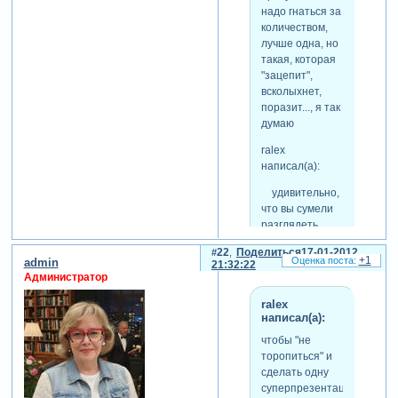
конструктивных замечаний
надо гнаться за
и высказываний. вы уж не
количеством,
разочаровывайте
лучше одна, но
пожалуйста. выдергивать
такая, которая
фразы и слова из общего
"зацепит",
контекста, придавать им
всколыхнет,
абсолютно другой смысл и
поразит..., я так
подавать на стол для
думаю
общей трапезы - это
ralex
присуще несколько другой
написал(а):
породе кошачьих
[взломанный сайт] вы - то
удивительно,
голубых кровей. а значит и
что вы сумели
опускаться до
разглядеть
несправедливых упреков
"очень
недопустимо.
22
Поделиться
17-01-2012
доброжелательную"
+1
admin
21:32:22
подсказку "как
Администратор
правильно
ralex
кисть держать"
написал(а):
во фразе, всего
лишь
чтобы "не
предлагающей
торопиться" и
"не
сделать одну
торопиться".
суперпрезентацию