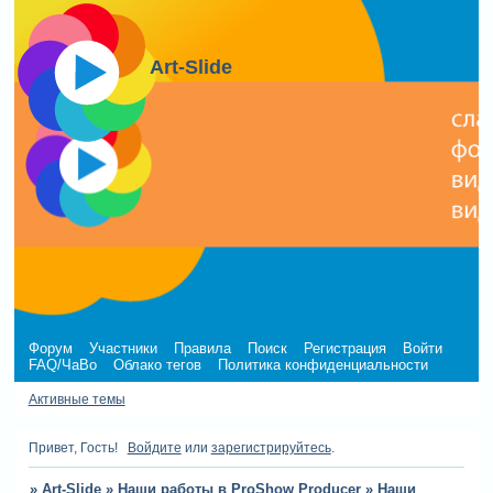
Art-Slide
Форум
Участники
Правила
Поиск
Регистрация
Войти
FAQ/ЧаВо
Облако тегов
Политика конфиденциальности
Активные темы
Привет, Гость!
Войдите
или
зарегистрируйтесь
.
»
Art-Slide
»
Наши работы в ProShow Producer
»
Наши