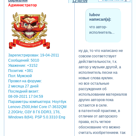
Бармалей
12:40:09
Администратор
lubov
написал(а):
что автор-
исполнитель...
ну да, то что написано не
Зарегистрирован
: 19-04-2011
совсем соответствует
Сообщений:
5010
действительности, т.к.
Уважение:
+3152
автор у музыки другой, а
Позитив:
+381
исполнитель песни на
Пол:
Мужской
новые слова куклин.
Провел на форуме:
но все остальные
2 месяца 27 дней
рассуждения об
Последний визит:
использовании материалов
08-09-2021 17:04:59
других авторов пока
Параметры компьютера:
Ноутбук
остаются в силе.
Lenovo Z500,Intel Core i7-3632QM
в патентной практике, в
2.20GHz, ОЗУ 8 Гб DDR3, 1Тб,
отличии от авторского
Windows 8(64). PSP 5.0.3310 Eng
права, есть четкое
обоснование что можно
считать изобретением. так