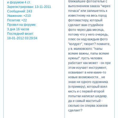
ближайшее фотоателье с
выполнением заказа "через
Зарегистрирован
: 13-11-2011
почаса" или запишетесь к
Сообщений:
243
известному на весь город
Уважение:
+210
фотомастеру, который
Позитив:
+22
Провел на форуме:
сделает вам студийное
3 дня 16 часов
фото через два месяца,
Последний визит:
потому что у него очередь,
18-01-2012 03:29:04
плюс он над каждым фото
"колдует", творит? помните,
у в. маяковского: "папы
всякие важны, папы всякие
нужны!". пусть человек
работает как может - он при
этом изучает инструмент,
осваивает в нем какие-то
новые возможности... не
знаю ни одного художника
(к примеру), который взял
кисть и с первой-второй
попытки написал шедевр.
да и самый маститый -
сколько он сперва эскизов
сделает?