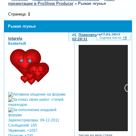
презентации в ProShow Producer
»
Рыжая лгунья
Страница:
1
Рыжая лгунья
1
Поделиться
17-01-2012
+8
totarela
02:28:31
Бывалый
Зарегистрирован
: 09-12-2011
Сообщений:
165
Уважение:
+1057
песня на мои стихи.
Позитив:
+230