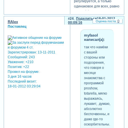
регулируется, а только
одинаковое для всех, равно
как и эффекты переходов и
движения слайдов - один из
24
Поделиться
18-01-2012
0
RAlex
трёх-четырёх встроенных
00:09:16
Постоялец
для всего подряд, и как раз
так сделана эта
myfasol
презентация, как и
написал(а):
большинство других её
так что намёки
презентаций.
с вашей
Зарегистрирован
: 13-11-2011
так что намёки с вашей
Сообщений:
243
стороны или
стороны или подозрения,
Уважение:
+210
подозрения,
что говоря о месяце
Позитив:
+22
что говоря о
знакомства с программой
Провел на форуме:
месяце
proshow, totarella, мягко
3 дня 16 часов
знакомства с
выражаясь, лукавит, думаю,
Последний визит:
программой
абсолютно беспочвенны, и
18-01-2012 03:29:04
proshow,
даже где-то оскорбительны.
totarella, мягко
недоверием.
выражаясь,
недоверием, что
лукавит, думаю,
незнакомый вам человек
абсолютно
может быть порядочен
беспочвенны, и
изначально и говорить
даже где-то
правду.
оскорбительны.
да и подумайте сами,