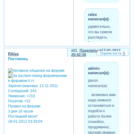
ralex
написал(а):
удивительно,
что вы сумели
разглядеть
"очень
доброжелательную"
21
Поделиться
17-01-2012
0
подсказку "как
RAlex
20:42:36
Постоялец
правильно
кисть держать"
admin
во фразе, всего
написал(а):
лишь
gauss
предлагающей
написал(а):
Зарегистрирован
: 13-11-2011
"не
Сообщений:
243
торопиться".
возможно вам
Уважение:
+210
надо немного
Позитив:
+22
остановиться и
Провел на форуме:
минуточку сударь...я вас не
подойти к
3 дня 16 часов
узнаю...ей богу, всегда
Последний визит:
работе более
ценила ваше умение
18-01-2012 03:29:04
спокойно,
твердо придерживаться
продуманно,
своих позиций, то есть
прочувствованно...не