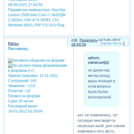
08-09-2021 17:04:59
Параметры компьютера:
Ноутбук
Lenovo Z500,Intel Core i7-3632QM
2.20GHz, ОЗУ 8 Гб DDR3, 1Тб,
Windows 8(64). PSP 5.0.3310 Eng
18
Поделиться
17-01-2012
0
RAlex
18:24:16
Постоялец
admin
написал(а):
не далее как
месяц назад,
Зарегистрирован
: 13-11-2011
Сообщений:
243
ваша позиция в
Уважение:
+210
этом вопросе
Позитив:
+22
была более
Провел на форуме:
категоричной
3 дня 16 часов
Последний визит:
18-01-2012 03:29:04
нет, не поменялись, тут
ситуация мне видится
несколько иной. для совсем
новичков и пять фото,