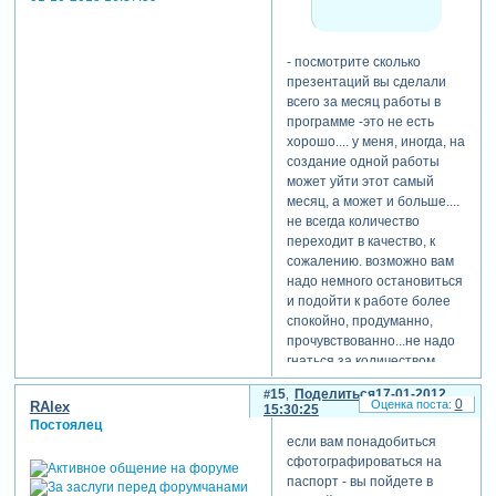
- посмотрите сколько
презентаций вы сделали
всего за месяц работы в
программе -это не есть
хорошо.... у меня, иногда, на
создание одной работы
может уйти этот самый
месяц, а может и больше....
не всегда количество
переходит в качество, к
сожалению. возможно вам
надо немного остановиться
и подойти к работе более
спокойно, продуманно,
прочувствованно...не надо
гнаться за количеством,
лучше одна, но такая,
15
Поделиться
17-01-2012
которая "зацепит",
0
RAlex
15:30:25
всколыхнет, поразит..., я так
Постоялец
если вам понадобиться
думаю
сфотографироваться на
паспорт - вы пойдете в