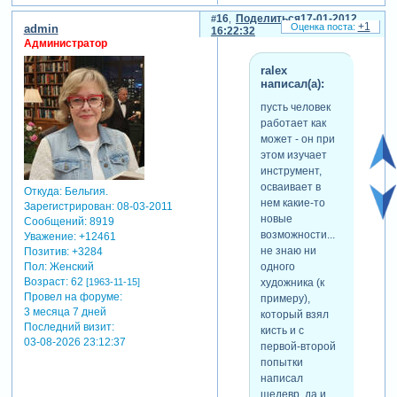
16
Поделиться
17-01-2012
+1
admin
16:22:32
Администратор
ralex
написал(а):
пусть человек
работает как
может - он при
этом изучает
инструмент,
осваивает в
Откуда:
Бельгия.
нем какие-то
Зарегистрирован
: 08-03-2011
новые
Сообщений:
8919
возможности...
Уважение:
+12461
не знаю ни
Позитив:
+3284
одного
Пол:
Женский
Возраст:
62
художника (к
[1963-11-15]
Провел на форуме:
примеру),
3 месяца 7 дней
который взял
Последний визит:
кисть и с
03-08-2026 23:12:37
первой-второй
попытки
написал
шедевр. да и