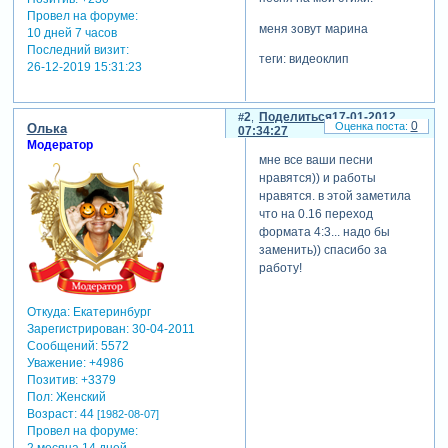
Провел на форуме:
меня зовут марина
10 дней 7 часов
Последний визит:
теги: видеоклип
26-12-2019 15:31:23
2
Поделиться
17-01-2012
0
Олька
07:34:27
Модератор
мне все ваши песни
нравятся)) и работы
нравятся. в этой заметила
что на 0.16 переход
формата 4:3... надо бы
заменить)) спасибо за
работу!
Откуда:
Екатеринбург
Зарегистрирован
: 30-04-2011
Сообщений:
5572
Уважение:
+4986
Позитив:
+3379
Пол:
Женский
Возраст:
44
[1982-08-07]
Провел на форуме: