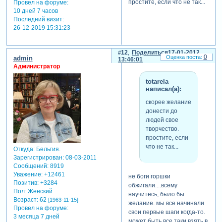
простите, если что не так...
Провел на форуме:
или нет? я не знаю, но
10 дней 7 часов
примеры такого встречал.
Последний визит:
26-12-2019 15:31:23
12
Поделиться
17-01-2012
0
admin
13:46:01
Администратор
totarela
написал(а):
скорее желание
донести до
людей свое
творчество.
простите, если
что не так...
Откуда:
Бельгия.
Зарегистрирован
: 08-03-2011
Сообщений:
8919
Уважение:
+12461
не боги горшки
Позитив:
+3284
обжигали....всему
Пол:
Женский
научитесь, было бы
Возраст:
62
[1963-11-15]
желание. мы все начинали
Провел на форуме:
свои первые шаги когда-то.
3 месяца 7 дней
может быть все таки взять в