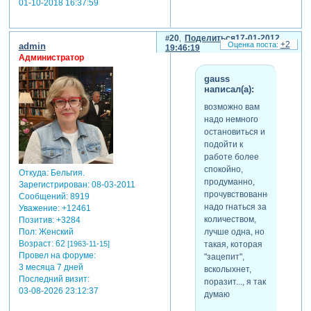
01-10-2018 16:37:59
"не торопиться".
отредактировано ralex (17-
20
Поделиться
17-01-2012
+2
01-2012 18:50:22)
admin
19:46:19
Администратор
gauss
написал(а):
возможно вам
надо немного
остановиться и
подойти к
работе более
спокойно,
Откуда:
Бельгия.
продуманно,
Зарегистрирован
: 08-03-2011
прочувствованно...не
Сообщений:
8919
надо гнаться за
Уважение:
+12461
количеством,
Позитив:
+3284
лучше одна, но
Пол:
Женский
Возраст:
62
такая, которая
[1963-11-15]
Провел на форуме:
"зацепит",
3 месяца 7 дней
всколыхнет,
Последний визит:
поразит..., я так
03-08-2026 23:12:37
думаю