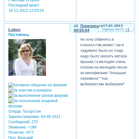
2 месяца 14 дней
Последний визит:
19-12-2022 12:03:54
3
Поделиться
17-01-2012
+1
Lubov
09:55:04
Постоялец
не хочу обвинять в
плагиатстве,может так и
задумано было,но тогда
надо было указать автора
музыки,т.к мелодия очень
похожа на мелодию песни
из кинофмльма *большая
перемена* *нас
выбирают,мы выбираем*.
Откуда:
Татарстан
Зарегистрирован
: 04-06-2011
Сообщений:
270
Уважение:
+198
Позитив:
+877
Пол:
Женский