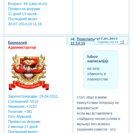
Возраст:
66
[1960-05-01]
Провел на форуме:
11 дней 13 часов
Последний визит:
30-07-2014 10:11:16
4
Поделиться
17-01-2012
+3
Бармалей
11:14:15
Администратор
lubov
написал(а):
не хочу
обвинять в
плагиатстве
Зарегистрирован
: 19-04-2011
стоп, stop! в моём
Сообщений:
5010
присутствии попрошу не
Уважение:
+3152
выражаться!
Позитив:
+381
если мы вставляем в
Пол:
Мужской
слайдшоу песню (слова и
Провел на форуме:
музыку) без всякого
2 месяца 27 дней
зазрения совести - это
Последний визит: