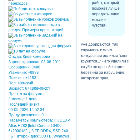
работ, который
поможет лучше
передать наши
мысли и
чувства!
уже добираются. так
случилось с моим
конкурсным роликом "снег
Откуда:
Киев-Кемерово
кружится..." - его удалили с
Зарегистрирован
: 03-08-2011
ютубе по просьбе сергея
Сообщений:
3486
березина за нарушение
Уважение:
+8999
Позитив:
+4153
авторских прав.
Пол:
Женский
Возраст:
67
[1959-06-27]
Провел на форуме:
3 месяца 1 день
Последний визит:
09-05-2026 14:52:34
Предупреждения:
0
Параметры компьютера:
ПК DEXP
Atlas H282 [Intel Core i5 10400,
6x2900 МГц, 8 ГБ DDR4, SSD 240
ГБ + второй диск 500 ГБ, Windows