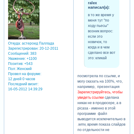
ralex
написал(а):
в то же время у
меня тут "по
ходу пьесы"
возник вопрос:
если это
новичок, то
Откуда:
астероид Паллада
когда и в чем
Зарегистрирован
: 20-12-2011
сделано все вот
Сообщений:
383
это: кликай
Уважение:
+1100
Позитив:
+543
Пол:
Женский
Провел на форуме:
посмотрела по ссылке, и
12 дней 0 часов
могу сказать на 100%, что,
Последний визит:
например, презентация
16-05-2012 14:39:29
Зарегистрируйтесь, чтобы
увидеть ссылки
сделана
никак не в продюсере, а в
picasa - именно в этой
программе файл
выводится исключительно в
.wmv, время показа слайдов
по отдельности не