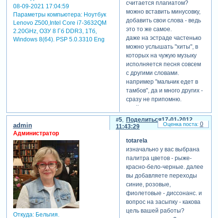
считается плагиатом?
08-09-2021 17:04:59
можно вставить минусовку,
Параметры компьютера:
Ноутбук
добавить свои слова - ведь
Lenovo Z500,Intel Core i7-3632QM
это то же самое.
2.20GHz, ОЗУ 8 Гб DDR3, 1Тб,
даже на эстраде частенько
Windows 8(64). PSP 5.0.3310 Eng
можно услышать "хиты", в
которых на чужую музыку
исполняется песня совсем
с другими словами.
например "мальчик едет в
тамбов", да и много других -
сразу не припомню.
слайдшоу включает много
компонентов: фото свои и
5
Поделиться
17-01-2012
0
admin
из интернета, футажи,
11:43:29
Администратор
видиофрагменты, музыку,
totarela
песни, звуки, звуковые
изначально у вас выбрана
фрагменты, стихи,
палитра цветов - рыже-
шаблоны, стили и т.д. и т.п.
красно-бело-черные. далее
и если на все эти
вы добавляете переходы
компоненты собирать
синие, розовые,
лицензии и соблюдать
фиолетовые - диссонанс. и
законы об авторских правах
вопрос на засыпку - какова
- то будут получаться
цель вашей работы?
"шедевры", которые можно
Откуда:
Бельгия.