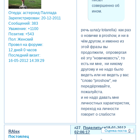
ну, пусть будет,
находящегося
совершенно об
удивления)))
человека, будто
ином.
Откуда:
астероид Паллада
бы не замечая
Зарегистрирован
: 20-12-2011
его.
Сообщений:
383
Уважение:
+1100
речь шла(у totarella) как раз
Позитив:
+543
о новичке в proshow, и ни в
какой ужас... у вас
Пол:
Женский
чём другом, и именно из
удивительная фантазия. ну
Провел на форуме:
этой фразы вы
где вы у меня увидели слово
12 дней 0 часов
продолжили, опровергая
Последний визит:
"proshow"? я писал
её эту "новичковость", то
16-05-2012 14:39:29
совершенно об ином. о том,
есть ни мне, ни никому
что новичку простительно
другому и не надо было
все, пока он новичок и пусть
видеть или не видеть у вас
берет количеством, изучает
"слово "proshow", не
это дело, если сразу не
передёргивайте,
выходит качеством. а вот
пожалуйста.
если не новичок - тут и
и не надо давать мне
спрос другой. я возразил
личностных характеристик,
увиденному в сообщениях
переход на личности
мнению, что человек, только
говорит о слабости
начав осваивать какое-то
аргументирования или его
дело, должен медленно и
отсутствии, и это
27
Поделиться
18-01-2012
не торопясь, мелкими
0
RAlex
отсутствие подменяется
02:06:17
шажками идти к созданию
Постоялец
скандальностью, нападками
чего-то вдумчивого и