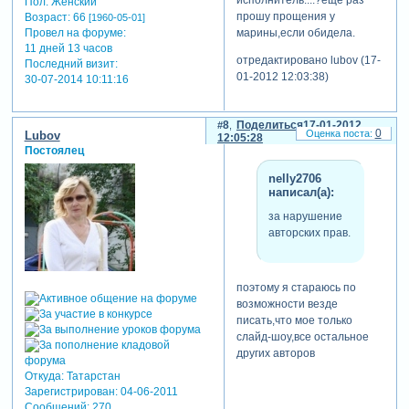
Пол:
Женский
прошу прощения у
Возраст:
66
[1960-05-01]
Провел на форуме:
марины,если обидела.
11 дней 13 часов
отредактировано lubov (17-
Последний визит:
01-2012 12:03:38)
30-07-2014 10:11:16
8
Поделиться
17-01-2012
0
Lubov
12:05:28
Постоялец
nelly2706
написал(а):
за нарушение
авторских прав.
поэтому я стараюсь по
возможности везде
писать,что мое только
слайд-шоу,все остальное
других авторов
Откуда:
Татарстан
Зарегистрирован
: 04-06-2011
Сообщений:
270