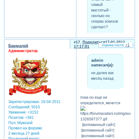
самый
маститый -
сколько он
сперва эскизов
сделает?
17
Поделиться
17-01-2012
+1
Бармалей
так кто же мешает....просто
17:17:01
Администратор
подсказывают как
правильно кисть взять в
admin
руки, чтобы этот самый
написал(а):
шедевр получился. причем
не далее как
прошу заметить - очень
месяц назад
доброжелательно. а у вас я
смотрю приоритеты
поменялись? не далее как
месяц назад, ваша позиция
пока он еще не
в этом вопросе была более
Зарегистрирован
: 19-04-2011
определился, мечется
категоричной.
Сообщений:
5010
Уважение:
+3152
Позитив:
+381
Пол:
Мужской
[взломанный сайт]
Провел на форуме:
[взломанный сайт]
2 месяца 27 дней
[взломанный сайт]
Последний визит: