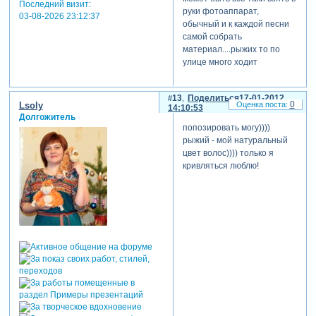
Последний визит:
руки фотоаппарат,
03-08-2026 23:12:37
обычный и к каждой песни
самой собрать
материал....рыжих то по
улице много ходит
13
Поделиться
17-01-2012
0
Lsoly
14:10:53
Долгожитель
попозировать могу))))
рыжий - мой натуральный
цвет волос)))) только я
кривляться люблю!