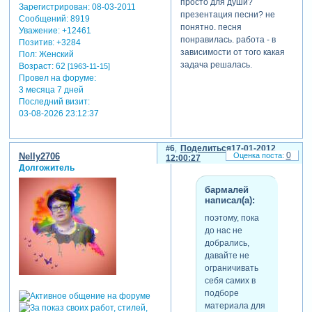
просто для души?
увидеть зачастую на
Зарегистрирован
: 08-03-2011
презентация песни? не
иностранных конкурсах
Сообщений:
8919
понятно. песня
слайдшоу. все эти
Уважение:
+12461
понравилась. работа - в
Позитив:
+3284
ограничения слишком
зависимости от того какая
Пол:
Женский
урезают свободу
задача решалась.
Возраст:
62
[1963-11-15]
творчества. поэтому, пока
Провел на форуме:
до нас не добрались,
3 месяца 7 дней
давайте не ограничивать
Последний визит:
себя самих в подборе
03-08-2026 23:12:37
материала для работ,
который поможет лучше
передать наши мысли и
6
Поделиться
17-01-2012
0
чувства!
Nelly2706
12:00:27
Долгожитель
бармалей
написал(а):
поэтому, пока
до нас не
добрались,
давайте не
ограничивать
себя самих в
подборе
материала для