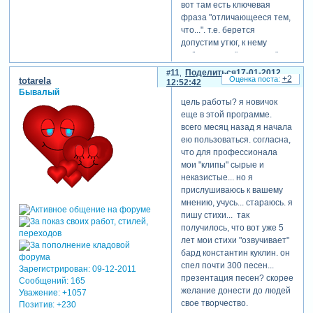
вот там есть ключевая
фраза "отличающееся тем,
что...". т.е. берется
допустим утюг, к нему
добавляется "примочка"
для того чтобы можно было
11
Поделиться
17-01-2012
+2
totarela
ставить его не
12:52:42
Бывалый
переворачивая на ручку,
цель работы? я новичок
например выпускается
еще в этой программе.
шасси. т это уже является
всего месяц назад я начала
изобретением. т.е. сам утюг
ею пользоваться. согласна,
изобрел один человек, я
что для профессионала
добавил в него что-то и в
мои "клипы" сырые и
заявке на изобретение
неказистые... но я
написал "отличающееся
прислушиваюсь к вашему
тем, что..." и все! теперь
мнению, учусь... стараюсь. я
патент у меня!
пишу стихи... так
как быть с музыкой = не
получилось, что вот уже 5
понятно. допустим кто-то в
лет мои стихи "озвучивает"
свое музыкальное
бард константин куклин. он
произведение добавил
спел почти 300 песен...
Зарегистрирован
: 09-12-2011
несколько фрагментов из
презентация песен? скорее
Сообщений:
165
известного произведениея,
желание донести до людей
Уважение:
+1057
а все остальное свое.
свое творчество.
Позитив:
+230
считается ли это плагиатом