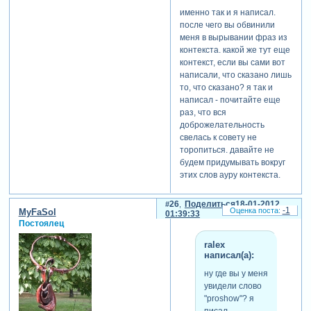
презентация не
преувеличивает
именно так и я написал.
понравилась - слова
про свою
после чего вы обвинили
отдельно, музыка от слов
"новичковость",
меня в вырывании фраз из
отвлекает напрочь,
то есть, по-
контекста. какой же тут еще
сворачивая на "мы
русски
контекст, если вы сами вот
выбираем, нас выбирают",
выражаясь,
написали, что сказано лишь
набор рыжеволосых
врёт.
то, что сказано? я так и
картинок сам по себе, ни
вышло
написал - почитайте еще
тебе сюжета по канве
некрасиво как-
раз, что вся
песни, ни сюжета по
то очень, и
доброжелательность
видеоряду, ни целостности
говорить о
свелась к совету не
цветовой гаммы
человеке в
торопиться. давайте не
композиции, видеоряд и
третьем лице,
будем придумывать вокруг
применённые стили не
когда задать
этих слов ауру контекста.
передают абсолютно
интересующий
никакого настроения - всё
вас "по ходу
вразнобой и само по себе
26
Поделиться
18-01-2012
пьесы" вопрос
-1
MyFaSol
01:39:33
отдельно от стихов
можно лично
Постоялец
погулять вышло(марина,
этому человеку,
прошу без обид, но таково
это всё равно
ralex
впечатление от работы). да
что среди
написал(а):
и известнейшая мелодия,
присутствующих
ну где вы у меня
подписанная вдруг -
вести
увидели слово
здрассьти! - авторством
обсуждение
"proshow"? я
куклина, оставила чувство...
рядом
писал