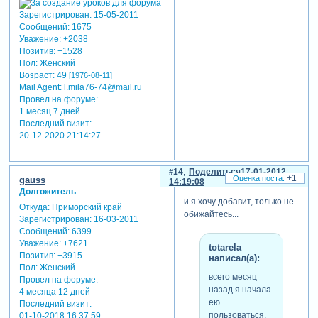
Зарегистрирован
: 15-05-2011
Сообщений:
1675
Уважение:
+2038
Позитив:
+1528
Пол:
Женский
Возраст:
49
[1976-08-11]
Mail Agent:
l.mila76-74@mail.ru
Провел на форуме:
1 месяц 7 дней
Последний визит:
20-12-2020 21:14:27
14
Поделиться
17-01-2012
+1
gauss
14:19:08
Долгожитель
и я хочу добавит, только не
Откуда:
Приморский край
обижайтесь...
Зарегистрирован
: 16-03-2011
Сообщений:
6399
Уважение:
+7621
totarela
Позитив:
+3915
написал(а):
Пол:
Женский
всего месяц
Провел на форуме:
назад я начала
4 месяца 12 дней
ею
Последний визит:
пользоваться.
01-10-2018 16:37:59