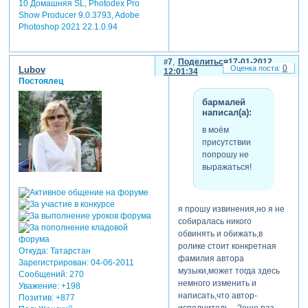
10 Домашняя SL, Photodex Pro
Show Producer 9.0.3793, Adobe
Photoshop 2021 22.1.0.94
7
Поделиться
17-01-2012
0
Lubov
12:01:34
Постоялец
бармалей
написал(а):
в моём
присутствии
попрошу не
выражаться!
я прошу извинения,но я не
собиралась никого
обвинять и обижать,в
ролике стоит конкретная
Откуда:
Татарстан
фамилия автора
Зарегистрирован
: 04-06-2011
музыки,может тогда здесь
Сообщений:
270
немного изменить и
Уважение:
+198
написать,что автор-
Позитив:
+877
исполнитель....?еще раз