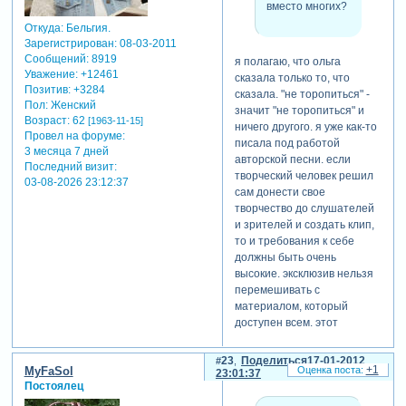
вместо многих?
Откуда:
Бельгия.
т.е. в данном контексте "не
Зарегистрирован
: 08-03-2011
торопиться" не включает в
Сообщений:
8919
я полагаю, что ольга
Уважение:
+12461
себя "немного
сказала только то, что
Позитив:
+3284
остановиться" и (уже как
сказала. "не торопиться" -
Пол:
Женский
следствие, т.е. на автомате)
значит "не торопиться" и
Возраст:
62
[1963-11-15]
"не гнаться за количеством,
ничего другого. я уже как-то
Провел на форуме:
лучше одна, но такая,
писала под работой
3 месяца 7 дней
которая..."? я не понял,
авторской песни. если
Последний визит:
извините, в чем же тут суть
творческий человек решил
03-08-2026 23:12:37
совета, как не в том, чтобы
сам донести свое
"не торопиться" и сделать
творчество до слушателей
одну суперпрезентацию
и зрителей и создать клип,
вместо многих?
то и требования к себе
должны быть очень
высокие. эксклюзив нельзя
перемешивать с
материалом, который
доступен всем. этот
материал тоже должен
быть эксклюзивом. о супер
23
Поделиться
17-01-2012
+1
MyFaSol
презентации речь не шла
23:01:37
Постоялец