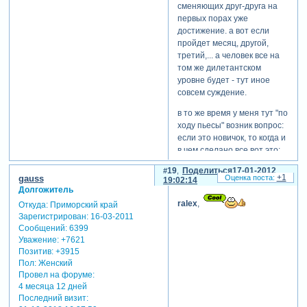
сменяющих друг-друга на
первых порах уже
достижение. а вот если
пройдет месяц, другой,
третий,... а человек все на
том же дилетантском
уровне будет - тут иное
совсем суждение.
в то же время у меня тут "по
ходу пьесы" возник вопрос:
если это новичок, то когда и
в чем сделано все вот это:
Зарегистрируйтесь, чтобы
19
Поделиться
17-01-2012
увидеть ссылки
+1
gauss
19:02:14
Долгожитель
что до доброжелательности
ralex
,
Откуда:
Приморский край
gauss - тут уж, простите, у
Зарегистрирован
: 16-03-2011
меня есть свое мнение, но
Сообщений:
6399
делиться им я не стану.
Уважение:
+7621
удивительно, что вы сумели
Позитив:
+3915
разглядеть "очень
Пол:
Женский
доброжелательную"
Провел на форуме:
подсказку "как правильно
4 месяца 12 дней
кисть держать" во фразе,
Последний визит:
всего лишь предлагающей