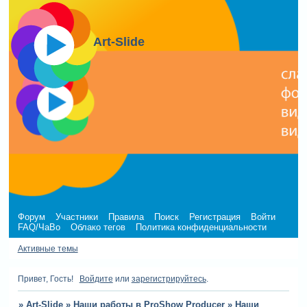
Art-Slide
Форум
Участники
Правила
Поиск
Регистрация
Войти
FAQ/ЧаВо
Облако тегов
Политика конфиденциальности
Активные темы
Привет, Гость!
Войдите
или
зарегистрируйтесь
.
»
Art-Slide
»
Наши работы в ProShow Producer
»
Наши