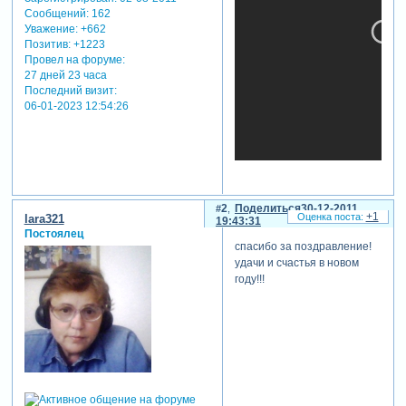
Сообщений:
162
Уважение:
+662
Позитив:
+1223
Провел на форуме:
27 дней 23 часа
Последний визит:
06-01-2023 12:54:26
теги: поздравления.с новым
годом
2
Поделиться
30-12-2011
+1
lara321
19:43:31
Постоялец
спасибо за поздравление!
удачи и счастья в новом
году!!!