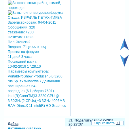
Откуда:
ИЗРАИЛЬ ПЕТАХ-ТИКВА
Зарегистрирован
: 04-04-2011
Сообщений:
320
Уважение:
+200
Позитив:
+1323
Пол:
Женский
Возраст:
71
[1955-06-05]
Провел на форуме:
11 дней 3 часа
Последний визит:
10-02-2019 17:28:10
Параметры компьютера:
PortabProShow Producer 5.0.3206
rus Sp_fix Windows 7 Домашняя
расширенная 64-
разрядная(6.1,сборка 7601)
Intel(R)Core(TM)i3-3220 CPU @
3.30GHz(2 CPUs),~3.3GHz 4096MB
RAM DirectX 11 Intel(R) HD Graphics
3
Поделиться
30-12-2011
+1
Да4ка
20:27:37
Активный участник