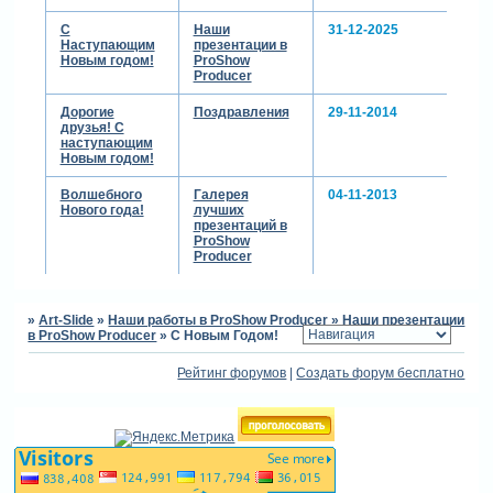
С
Наши
31-12-2025
Наступающим
презентации в
Новым годом!
ProShow
Producer
Дорогие
Поздравления
29-11-2014
друзья! С
наступающим
Новым годом!
Волшебного
Галерея
04-11-2013
Нового года!
лучших
презентаций в
ProShow
Producer
»
Art-Slide
»
Наши работы в ProShow Producer
»
Наши презентации
в ProShow Producer
»
С Новым Годом!
Рейтинг форумов
|
Создать форум бесплатно