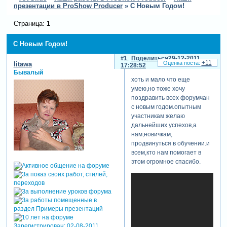
презентации в ProShow Producer
»
С Новым Годом!
Страница:
1
С Новым Годом!
1
Поделиться
29-12-2011
+11
litawa
17:28:52
Бывалый
хоть и мало что еще
умею,но тоже хочу
поздравить всех форумчан
с новым годом.опытным
участникам желаю
дальнейших успехов,а
нам,новичкам,
продвинуться в обучении.и
всем,кто нам помогает в
этом огромное спасибо.
Зарегистрирован
: 02-08-2011