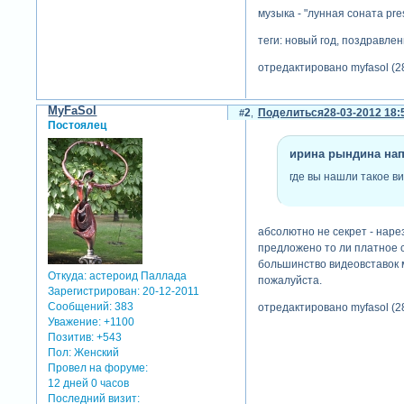
музыка - "лунная соната pres
теги: новый год, поздравле
отредактировано myfasol (28
MyFaSol
2
Поделиться
28-03-2012 18:
Постоялец
ирина рындина напи
где вы нашли такое ви
абсолютно не секрет - наре
предложено то ли платное ск
большинство видеовставок 
Откуда:
астероид Паллада
пожалуйста.
Зарегистрирован
: 20-12-2011
Сообщений:
383
отредактировано myfasol (2
Уважение:
+1100
Позитив:
+543
Пол:
Женский
Провел на форуме:
12 дней 0 часов
Последний визит: