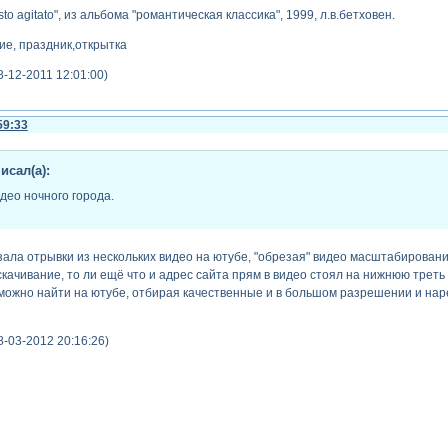
to agitato", из альбома "романтическая классика", 1999, л.в.бетховен.
ние, праздник,открытка
-12-2011 12:01:00)
59:33
сал(а):
део ночного города.
зала отрывки из нескольких видео на ютубе, "обрезая" видео масштабирование
ачивание, то ли ещё что и адрес сайта прям в видео стоял на нижнюю треть э
можно найти на ютубе, отбирая качественные и в большом разрешении и нар
8-03-2012 20:16:26)