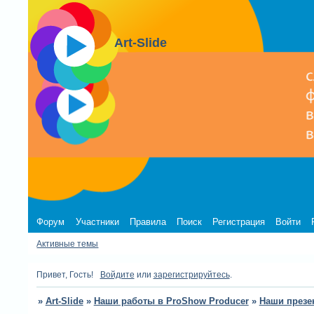
Art-Slide
Форум
Участники
Правила
Поиск
Регистрация
Войти
Активные темы
Привет, Гость!
Войдите
или
зарегистрируйтесь
.
»
Art-Slide
»
Наши работы в ProShow Producer
»
Наши презе