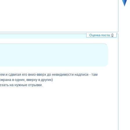
0
м и сдвигая его вниз-вверх до невидимости надписи - там
крана в одних, вверху в других)
езать на нужные отрывки.