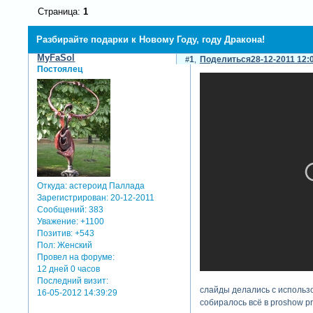
Страница:
1
Разбирайте подарки к Новому Году, году Дракона!
MyFaSol
1
Поделиться
28-12-2011 12:
Постоялец
Откуда:
астероид Паллада
Зарегистрирован
: 20-12-2011
Сообщений:
383
Уважение:
+1100
Позитив:
+543
Пол:
Женский
Провел на форуме:
12 дней 0 часов
Последний визит:
слайды делались с использ
16-05-2012 14:39:29
собиралось всё в proshow pr