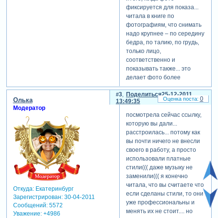
фиксируется для показа...
читала в книге по
фотографиям, что снимать
надо крупнее – по середину
бедра, по талию, по грудь,
только лицо,
соответственно и
показывать также... это
делает фото более
привелекательным и
3
Поделиться
25-12-2011
профессиональным...
0
Олька
13:49:35
Модератор
посмотрела сейчас ссылку,
которую вы дали...
расстроилась... потому как
вы почти ничего не внесли
своего в работу, а просто
использовали платные
стили((( даже музыку не
заменили((( я конечно
читала, что вы считаете что
Откуда:
Екатеринбург
если сделаны стили, то они
Зарегистрирован
: 30-04-2011
уже профессиональны и
Сообщений:
5572
менять их не стоит.... но
Уважение:
+4986