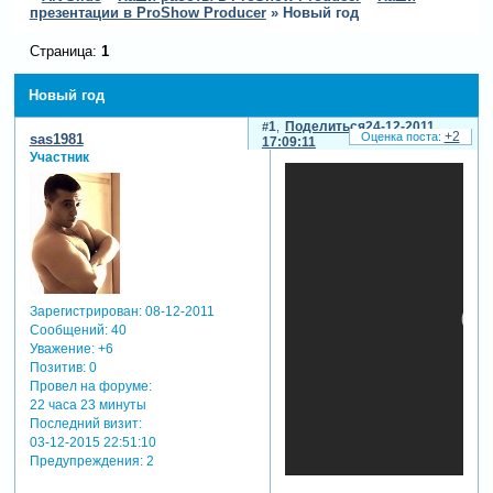
презентации в ProShow Producer
»
Новый год
Страница:
1
Новый год
1
Поделиться
24-12-2011
+2
sas1981
17:09:11
Участник
Зарегистрирован
: 08-12-2011
Сообщений:
40
Уважение:
+6
Позитив:
0
Провел на форуме:
22 часа 23 минуты
Последний визит:
03-12-2015 22:51:10
Предупреждения:
2