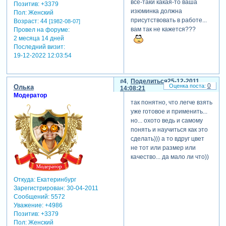
все-таки какая-то ваша
Позитив:
+3379
изюминка должна
Пол:
Женский
присутствовать в работе...
Возраст:
44
[1982-08-07]
вам так не кажется???
Провел на форуме:
2 месяца 14 дней
Последний визит:
19-12-2022 12:03:54
4
Поделиться
25-12-2011
0
Олька
14:08:21
Модератор
так понятно, что легче взять
уже готовое и применить...
но... охото ведь и самому
понять и научиться как это
сделать))) а то вдруг цвет
не тот или размер или
качество... да мало ли что))
Откуда:
Екатеринбург
Зарегистрирован
: 30-04-2011
Сообщений:
5572
Уважение:
+4986
Позитив:
+3379
Пол:
Женский