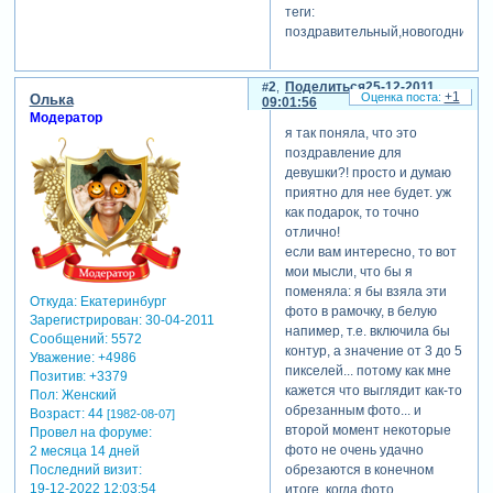
теги:
поздравительный,новогодний
2
Поделиться
25-12-2011
+1
Олька
09:01:56
Модератор
я так поняла, что это
поздравление для
девушки?! просто и думаю
приятно для нее будет. уж
как подарок, то точно
отлично!
если вам интересно, то вот
мои мысли, что бы я
поменяла: я бы взяла эти
Откуда:
Екатеринбург
фото в рамочку, в белую
Зарегистрирован
: 30-04-2011
напимер, т.е. включила бы
Сообщений:
5572
контур, а значение от 3 до 5
Уважение:
+4986
пикселей... потому как мне
Позитив:
+3379
кажется что выглядит как-то
Пол:
Женский
обрезанным фото... и
Возраст:
44
[1982-08-07]
второй момент некоторые
Провел на форуме:
фото не очень удачно
2 месяца 14 дней
Последний визит:
обрезаются в конечном
19-12-2022 12:03:54
итоге, когда фото