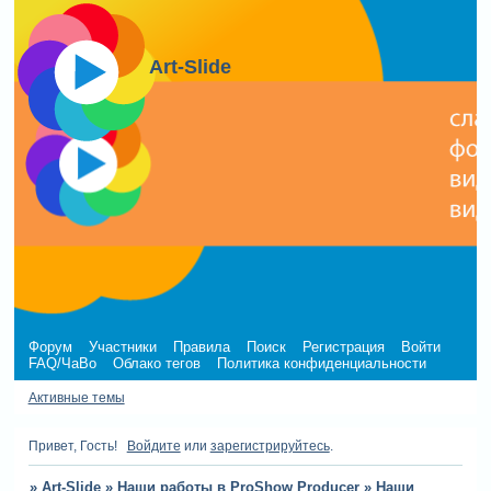
Art-Slide
Форум
Участники
Правила
Поиск
Регистрация
Войти
FAQ/ЧаВо
Облако тегов
Политика конфиденциальности
Активные темы
Привет, Гость!
Войдите
или
зарегистрируйтесь
.
»
Art-Slide
»
Наши работы в ProShow Producer
»
Наши