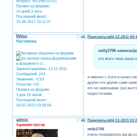
Возраст:
66
[1960-01-07]
Провел на форуме:
14 дней 3 часа
Последний визит:
25-06-2017 18:11:47
RAlex
5
Поделиться
04-12-2011 00:
Постоялец
nelly2706 написал(а
это всего лишь ваше 
Зарегистрирован
: 13-11-2011
Сообщений:
243
я именно с этого и начал св
Уважение:
+210
других эти другие сами скаж
Позитив:
+22
его не навязываю. раз выста
Провел на форуме:
недостатками.
3 дня 16 часов
Последний визит:
18-01-2012 03:29:04
admin
6
Поделиться
04-12-2011 01:
Администратор
nelly2706
очень понравилось как вы в 