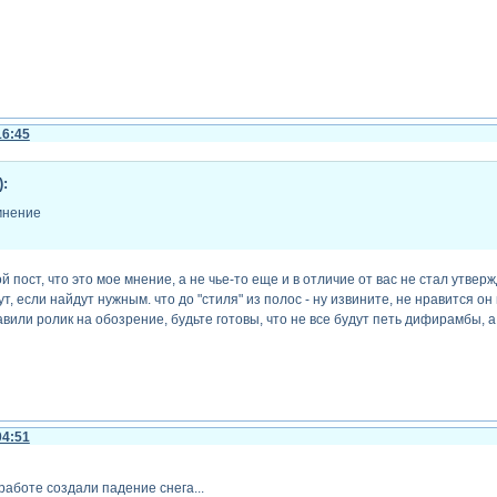
16:45
):
мнение
ой пост, что это мое мнение, а не чье-то еще и в отличие от вас не стал утвер
ут, если найдут нужным. что до "стиля" из полос - ну извините, не нравится о
вили ролик на обозрение, будьте готовы, что не все будут петь дифирамбы, а 
04:51
работе создали падение снега...