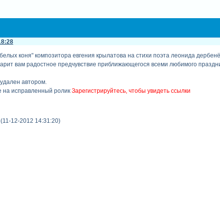
18:28
белых коня" композитора евгения крылатова на стихи поэта леонида дербенё
одарит вам радостное предчувствие приближающегося всеми любимого праздни
удален автором.
е на исправленный ролик
Зарегистрируйтесь, чтобы увидеть ссылки
11-12-2012 14:31:20)