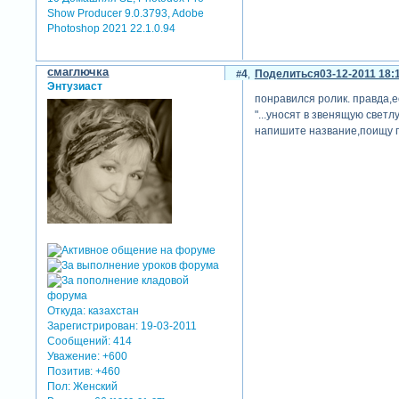
Show Producer 9.0.3793, Adobe
Photoshop 2021 22.1.0.94
смаглючка
4
Поделиться
03-12-2011 18:
Энтузиаст
понравился ролик. правда,е
"...уносят в звенящую светл
напишите название,поищу п
Откуда:
казахстан
Зарегистрирован
: 19-03-2011
Сообщений:
414
Уважение:
+600
Позитив:
+460
Пол:
Женский