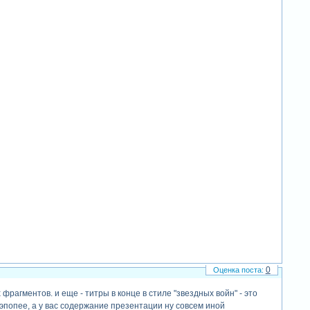
0
агментов. и еще - титры в конце в стиле "звездных войн" - это
 эпопее, а у вас содержание презентации ну совсем иной