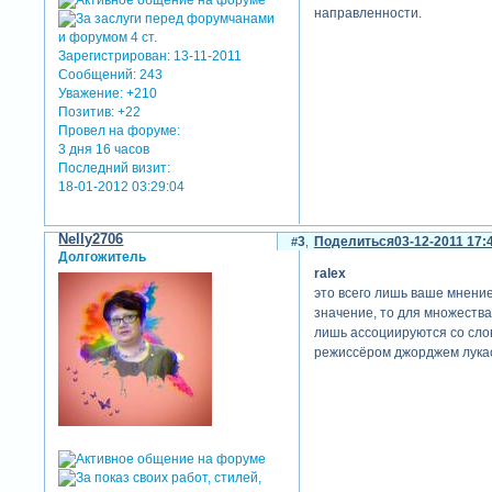
направленности.
Зарегистрирован
: 13-11-2011
Сообщений:
243
Уважение:
+210
Позитив:
+22
Провел на форуме:
3 дня 16 часов
Последний визит:
18-01-2012 03:29:04
Nelly2706
3
Поделиться
03-12-2011 17:
Долгожитель
ralex
это всего лишь ваше мнение
значение, то для множества 
лишь ассоциируются со слов
режиссёром джорджем лукас