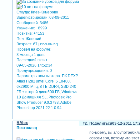
Откуда:
Киев-Кемерово
Зарегистрирован
: 03-08-2011
Сообщений:
3486
Уважение:
+8999
Позитив:
+4153
Пол:
Женский
Возраст:
67
[1959-06-27]
Провел на форуме:
3 месяца 1 день
Последний визит:
09-05-2026 14:52:34
Предупреждения:
0
Параметры компьютера:
ПК DEXP
Atlas H282 [Intel Core i5 10400,
6x2900 МГц, 8 ГБ DDR4, SSD 240
ГБ + второй диск 500 ГБ, Windows
10 Домашняя SL, Photodex Pro
Show Producer 9.0.3793, Adobe
Photoshop 2021 22.1.0.94
RAlex
2
Поделиться
03-12-2011 17:
Постоялец
по-моему, вы злоупотребили
совсем зря, потому что это