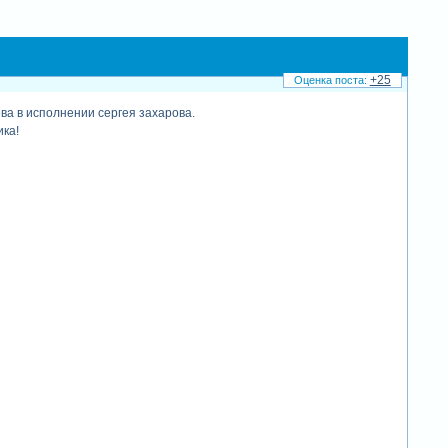
+25
ва в исполнении сергея захарова.
ка!