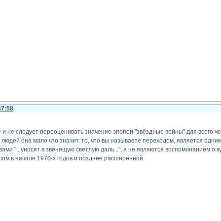
47:58
 и не следует переоценивать значение эпопеи "звёздные войны" для всего че
людей она мало что значит. то, что вы называете переходом, является одним 
ами "...уносят в звенящую светлую даль...", а не являются воспоминанием о 
ом в начале 1970-х годов и позднее расширенной.