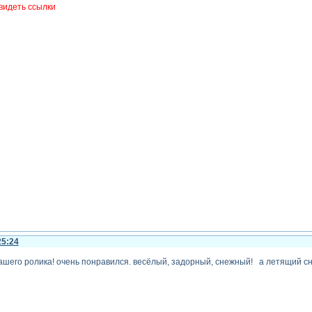
видеть ссылки
25:24
ашего ролика! очень понравился. весёлый, задорный, снежный! а летящий сне