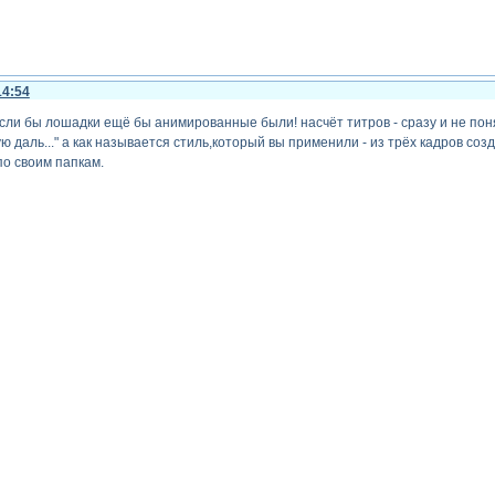
14:54
сли бы лошадки ещё бы анимированные были! насчёт титров - сразу и не понял
ую даль..." а как называется стиль,который вы применили - из трёх кадров соз
о своим папкам.