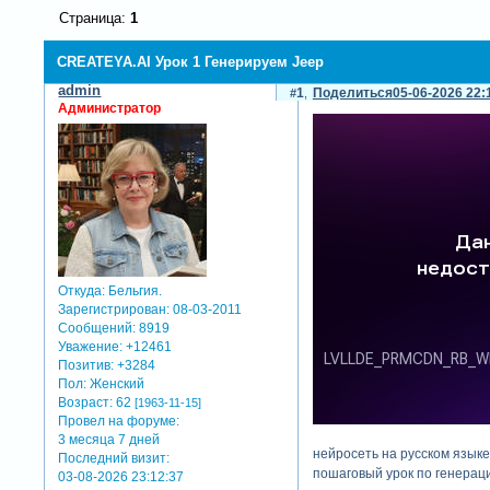
Страница:
1
CREATEYA.AI Урок 1 Генерируем Jeep
admin
1
Поделиться
05-06-2026 22:
Администратор
Откуда:
Бельгия.
Зарегистрирован
: 08-03-2011
Сообщений:
8919
Уважение:
+12461
Позитив:
+3284
Пол:
Женский
Возраст:
62
[1963-11-15]
Провел на форуме:
3 месяца 7 дней
нейросеть на русском языке!
Последний визит:
пошаговый урок по генерац
03-08-2026 23:12:37