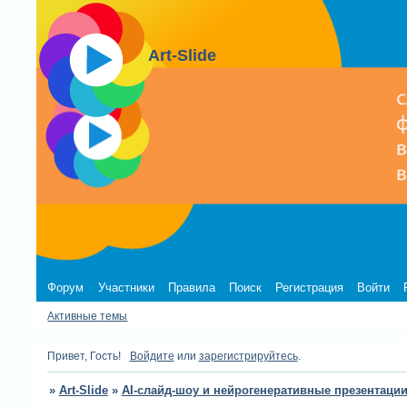
Art-Slide
Форум
Участники
Правила
Поиск
Регистрация
Войти
Активные темы
Привет, Гость!
Войдите
или
зарегистрируйтесь
.
»
Art-Slide
»
AI-слайд-шоу и нейрогенеративные презентаци