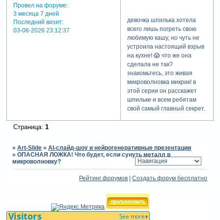
Провел на форуме:
3 месяца 7 дней
девочка шпилька хотела
Последний визит:
всего лишь погреть свою
03-08-2026 23:12:37
любимую кашу, но чуть не
устроила настоящий взрыв
на кухне! 😱 что же она
сделала не так?
знакомьтесь, это живая
микроволновка микрик! в
этой серии он расскажет
шпильке и всем ребятам
свой самый главный секрет.
мы заглянем прямо внутрь
микроволновки и узнаем,
Страница:
1
как работают добрые
лучики тепла. а еще увидим
»
Art-Slide
»
AI-слайд-шоу и нейрогенеративные презентации
своими глазами, почему
»
ОПАСНАЯ ЛОЖКА! Что будет, если сунуть металл в
добрые лучики
микроволновку?
превращаются в злые
Рейтинг форумов
|
Создать форум бесплатно
молнии, если поставить
внутрь железную ложку! ⚡️
[польза для родителей]
обучающий и веселый 3d
мультфильм, который в