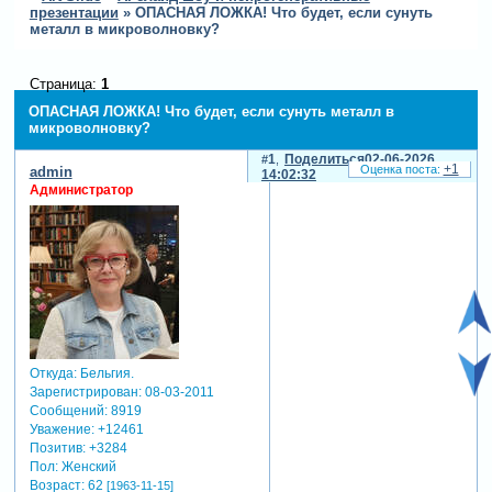
презентации
»
ОПАСНАЯ ЛОЖКА! Что будет, если сунуть
металл в микроволновку?
Страница:
1
ОПАСНАЯ ЛОЖКА! Что будет, если сунуть металл в
микроволновку?
1
Поделиться
02-06-2026
+1
admin
14:02:32
Администратор
Откуда:
Бельгия.
Зарегистрирован
: 08-03-2011
Сообщений:
8919
Уважение:
+12461
Позитив:
+3284
Пол:
Женский
Возраст:
62
[1963-11-15]