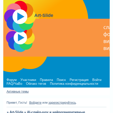
Art-Slide
Форум
Участники
Правила
Поиск
Регистрация
Войти
FAQ/ЧаВо
Облако тегов
Политика конфиденциальности
Активные темы
Привет, Гость!
Войдите
или
зарегистрируйтесь
.
»
Art-Slide
»
AI-слайд-шоу и нейрогенеративные