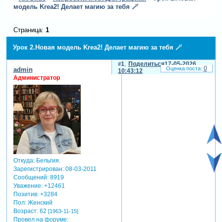
модель Krea2! Делает магию за тебя 🪄
Страница:
1
Урок 2.Новая модель Krea2! Делает магию за тебя 🪄
1
Поделиться
17-05-2026
0
admin
10:43:12
Администратор
Откуда:
Бельгия.
Зарегистрирован
: 08-03-2011
Сообщений:
8919
Уважение:
+12461
Позитив:
+3284
Пол:
Женский
Возраст:
62
[1963-11-15]
Провел на форуме: