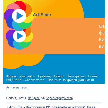
Art-Slide
Форум
Участники
Правила
Поиск
Регистрация
Войти
FAQ/ЧаВо
Облако тегов
Политика конфиденциальности
Активные темы
Привет, Гость!
Войдите
или
зарегистрируйтесь
.
»
Art-Slide
»
Нейросети и ИИ для графики
»
Урок 2.Новая