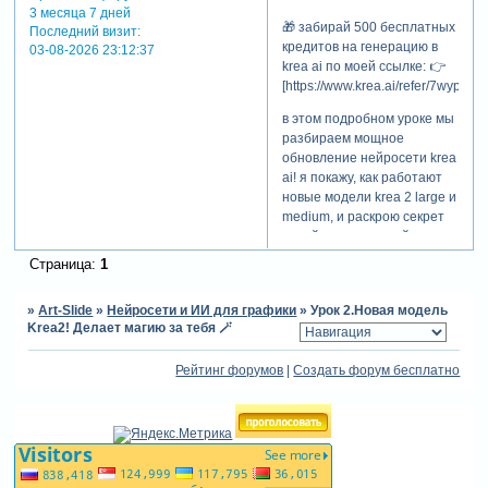
3 месяца 7 дней
🎁 забирай 500 бесплатных
Последний визит:
кредитов на генерацию в
03-08-2026 23:12:37
krea ai по моей ссылке: 👉
[https://www.krea.ai/refer/7wypunw
в этом подробном уроке мы
разбираем мощное
обновление нейросети krea
ai! я покажу, как работают
новые модели krea 2 large и
medium, и раскрою секрет
новой потрясающей
функции — «мудборды»
Страница:
1
(настроения).
вы узнаете, как заставить
»
Art-Slide
»
Нейросети и ИИ для графики
»
Урок 2.Новая модель
нейросеть саму
Krea2! Делает магию за тебя 🪄
анализировать стиль ваших
любимых картинок и
Рейтинг форумов
|
Создать форум бесплатно
создавать идеальные
промпты без вашего
участия! а во второй части
видео мы возьмем
сгенерированный шедевр
(девушку и льва из