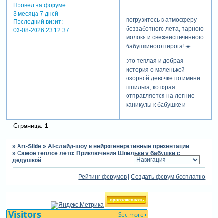
Провел на форуме:
3 месяца 7 дней
погрузитесь в атмосферу
Последний визит:
беззаботного лета, парного
03-08-2026 23:12:37
молока и свежеиспеченного
бабушкиного пирога! ☀️
это теплая и добрая
история о маленькой
озорной девочке по имени
шпилька, которая
отправляется на летние
каникулы к бабушке и
дедушке в деревню. вместе
с ней мы прокатимся на
Страница:
1
ретро-поезде, будем
кормить забавных
»
Art-Slide
»
AI-слайд-шоу и нейрогенеративные презентации
животных на ферме,
»
Самое теплое лето: Приключения Шпильки у бабушки с
прыгать по лужам,
дедушкой
запускать воздушного змея
в бескрайних полях и
Рейтинг форумов
|
Создать форум бесплатно
наслаждаться волшебными
деревенскими закатами.
этот мультфильм —
признание в любви тем