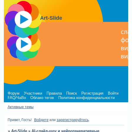
Art-Slide
Форум
Участники
Правила
Поиск
Регистрация
Войти
FAQ/ЧаВо
Облако тегов
Политика конфиденциальности
Активные темы
Привет, Гость!
Войдите
или
зарегистрируйтесь
.
»
Art-Slide
»
AI-слайд-шоу и нейрогенеративные