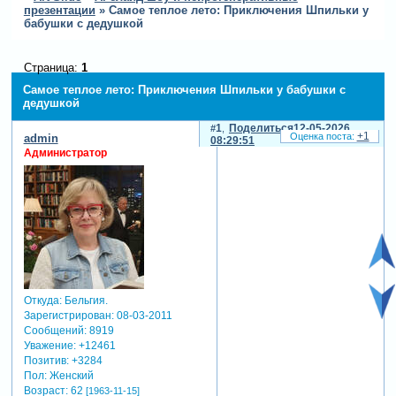
презентации
»
Самое теплое лето: Приключения Шпильки у
бабушки с дедушкой
Страница:
1
Самое теплое лето: Приключения Шпильки у бабушки с
дедушкой
1
Поделиться
12-05-2026
+1
admin
08:29:51
Администратор
Откуда:
Бельгия.
Зарегистрирован
: 08-03-2011
Сообщений:
8919
Уважение:
+12461
Позитив:
+3284
Пол:
Женский
Возраст:
62
[1963-11-15]