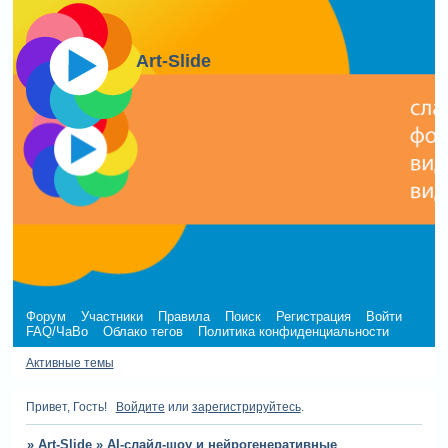
Art-Slide
Форум
Участники
Правила
Поиск
Регистрация
Войти
FAQ/ЧаВо
Облако тегов
Политика конфиденциальности
Активные темы
Привет, Гость!
Войдите
или
зарегистрируйтесь
.
»
Art-Slide
»
AI-слайд-шоу и нейрогенеративные