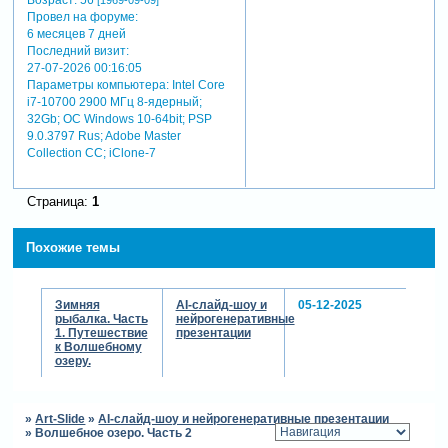
Провел на форуме:
6 месяцев 7 дней
Последний визит:
27-07-2026 00:16:05
Параметры компьютера:
Intel Core
i7-10700 2900 МГц 8-ядерный;
32Gb; ОС Windows 10-64bit; PSP
9.0.3797 Rus; Adobe Master
Collection СС; iClone-7
Страница:
1
Похожие темы
Зимняя
AI-слайд-шоу и
05-12-2025
рыбалка. Часть
нейрогенеративные
1. Путешествие
презентации
к Волшебному
озеру.
»
Art-Slide
»
AI-слайд-шоу и нейрогенеративные презентации
»
Волшебное озеро. Часть 2