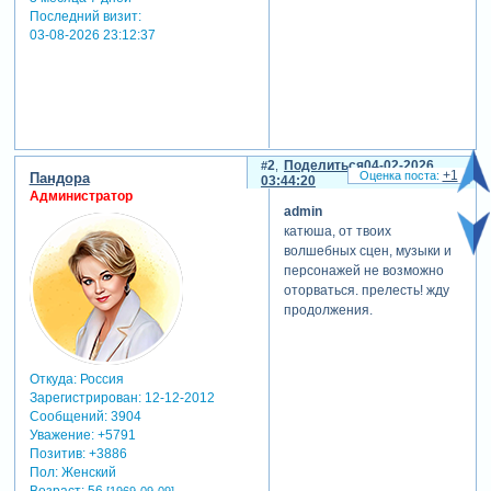
Последний визит:
03-08-2026 23:12:37
2
Поделиться
04-02-2026
+1
Пандора
03:44:20
Администратор
admin
катюша, от твоих
волшебных сцен, музыки и
персонажей не возможно
оторваться. прелесть! жду
продолжения.
Откуда:
Россия
Зарегистрирован
: 12-12-2012
Сообщений:
3904
Уважение:
+5791
Позитив:
+3886
Пол:
Женский
Возраст:
56
[1969-09-09]