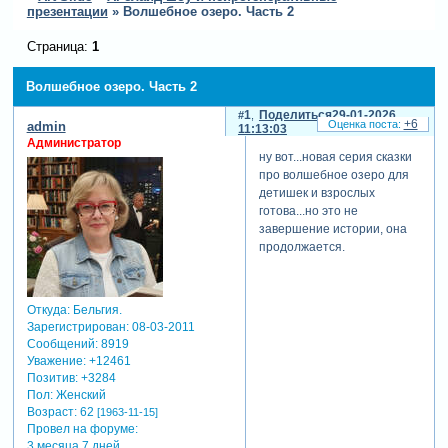
презентации
»
Волшебное озеро. Часть 2
Страница:
1
Волшебное озеро. Часть 2
1
Поделиться
29-01-2026
+6
admin
11:13:03
Администратор
ну вот...новая серия сказки
про волшебное озеро для
детишек и взрослых
готова...но это не
завершение истории, она
продолжается.
Откуда:
Бельгия.
Зарегистрирован
: 08-03-2011
Сообщений:
8919
Уважение:
+12461
Позитив:
+3284
Пол:
Женский
Возраст:
62
[1963-11-15]
Провел на форуме:
3 месяца 7 дней