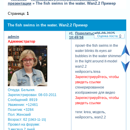
презентации
»
The fish swims in the water. Wan2.2 Пример
Страница:
1
The fish swims in the water. Wan2.2 Пример
1
Поделиться
06-09-2025
0
admin
10:49:58
Администратор
промт-the fish swims in the
water blinks its eyes air
bubbles in the water shimmer
in the light around it-model
wan2.2
нейросеть krea
Зарегистрируйтесь, чтобы
увидеть ссылки
сгенерированное
Откуда:
Бельгия.
изображение для видео
Зарегистрирован
: 08-03-2011
Зарегистрируйтесь, чтобы
Сообщений:
8919
увидеть ссылки
Уважение:
+12461
Позитив:
+3284
теги: krea, модель,
Пол:
Женский
нейросеть, wan2.2
Возраст:
62
[1963-11-15]
Провел на форуме:
3 месяца 7 дней