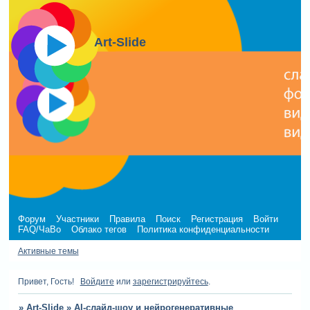
Art-Slide
Форум
Участники
Правила
Поиск
Регистрация
Войти
FAQ/ЧаВо
Облако тегов
Политика конфиденциальности
Активные темы
Привет, Гость!
Войдите
или
зарегистрируйтесь
.
»
Art-Slide
»
AI-слайд-шоу и нейрогенеративные