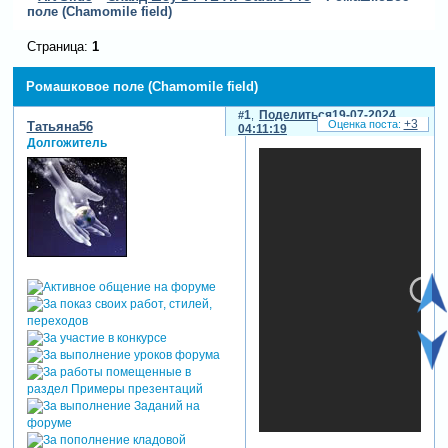
поле (Chamomile field)
Страница:
1
Ромашковое поле (Chamomile field)
1
Поделиться
19-07-2024
+3
Татьяна56
04:11:19
Долгожитель