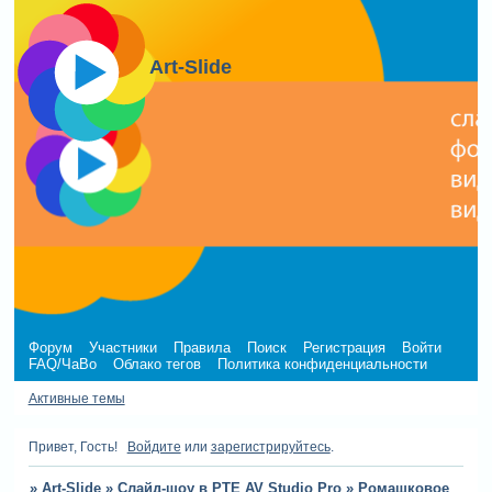
Art-Slide
Форум
Участники
Правила
Поиск
Регистрация
Войти
FAQ/ЧаВо
Облако тегов
Политика конфиденциальности
Активные темы
Привет, Гость!
Войдите
или
зарегистрируйтесь
.
»
Art-Slide
»
Слайд-шоу в PTE AV Studio Pro
»
Ромашковое