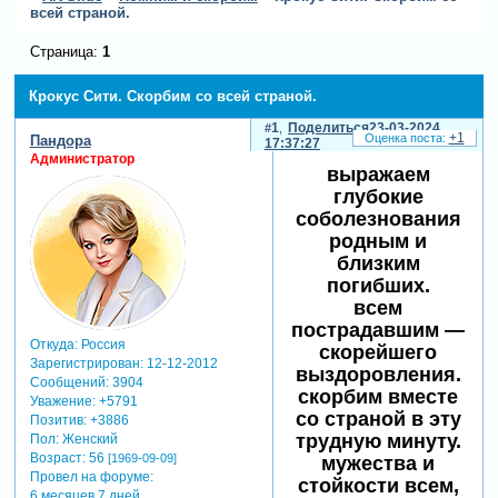
всей страной.
Страница:
1
Крокус Сити. Скорбим со всей страной.
1
Поделиться
23-03-2024
+1
Пандора
17:37:27
Администратор
выражаем
глубокие
соболезнования
родным и
близким
погибших.
всем
пострадавшим —
Откуда:
Россия
скорейшего
Зарегистрирован
: 12-12-2012
выздоровления.
Сообщений:
3904
скорбим вместе
Уважение:
+5791
со страной в эту
Позитив:
+3886
трудную минуту.
Пол:
Женский
Возраст:
56
[1969-09-09]
мужества и
Провел на форуме:
стойкости всем,
6 месяцев 7 дней