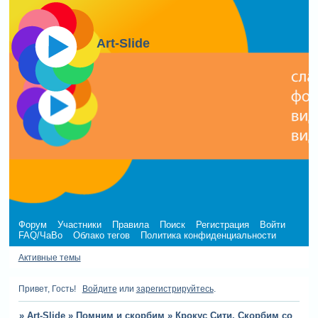
Art-Slide
Форум
Участники
Правила
Поиск
Регистрация
Войти
FAQ/ЧаВо
Облако тегов
Политика конфиденциальности
Активные темы
Привет, Гость!
Войдите
или
зарегистрируйтесь
.
»
Art-Slide
»
Помним и скорбим
»
Крокус Сити. Скорбим со