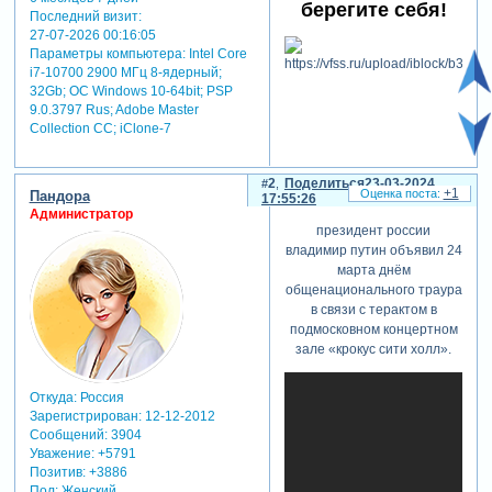
берегите себя!
Последний визит:
27-07-2026 00:16:05
Параметры компьютера:
Intel Core
i7-10700 2900 МГц 8-ядерный;
32Gb; ОС Windows 10-64bit; PSP
9.0.3797 Rus; Adobe Master
Collection СС; iClone-7
2
Поделиться
23-03-2024
+1
Пандора
17:55:26
Администратор
президент россии
владимир путин объявил 24
марта днём
общенационального траура
в связи с терактом в
подмосковном концертном
зале «крокус сити холл».
Откуда:
Россия
Зарегистрирован
: 12-12-2012
Сообщений:
3904
Уважение:
+5791
Позитив:
+3886
Пол:
Женский