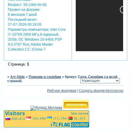
Возраст:
56
[1969-09-09]
Провел на форуме:
6 месяцев 7 дней
Последний визит:
27-07-2026 00:16:05
Параметры компьютера:
Intel Core
i7-10700 2900 МГц 8-ядерный;
32Gb; ОС Windows 10-64bit; PSP
9.0.3797 Rus; Adobe Master
Collection СС; iClone-7
Страница:
1
»
Art-Slide
»
Помним и скорбим
»
Крокус Сити. Скорбим со всей
страной.
Рейтинг форумов
|
Создать форум бесплатно