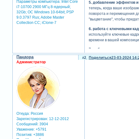
Параметры компьютера:
Intel Core
5. добавление эффектов и
i7-10700 2900 МГц 8-ядерный;
теперь, когда ваше изобра
32Gb; ОС Windows 10-64bit; PSP
поворота и перемещения дл
9.0.3797 Rus; Adobe Master
"выцветание", чтобы прида
Collection СС; iClone-7
6. работа с ключевыми ка
используйте ключевые кадры
времени в вашей композици
7. добавление текста и др
помимо фотографии, вы мож
Пандора
2
Поделиться
23-03-2024 14:
Администратор
8. рендеринг и экспорт
после завершения работы с 
нажмите "добавить в очеред
adobe after effects предос
следуя вышеуказанным шаг
не бойтесь экспериментиро
user
Откуда:
Россия
Зарегистрирован
: 12-12-2012
оживленные фотографии, соз
Сообщений:
3904
некоторые из потенциальн
Уважение:
+5791
- социальные медиа:
оживл
Позитив:
+3886
привлекательным для зрите