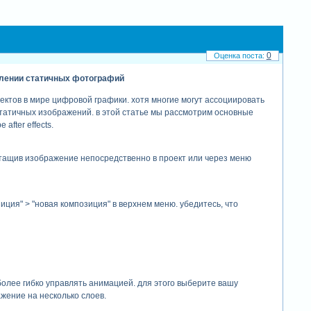
0
ивлении статичных фотографий
ектов в мире цифровой графики. хотя многие могут ассоциировать
статичных изображений. в этой статье мы рассмотрим основные
fter effects.
ретащив изображение непосредственно в проект или через меню
иция" > "новая композиция" в верхнем меню. убедитесь, что
более гибко управлять анимацией. для этого выберите вашу
ражение на несколько слоев.