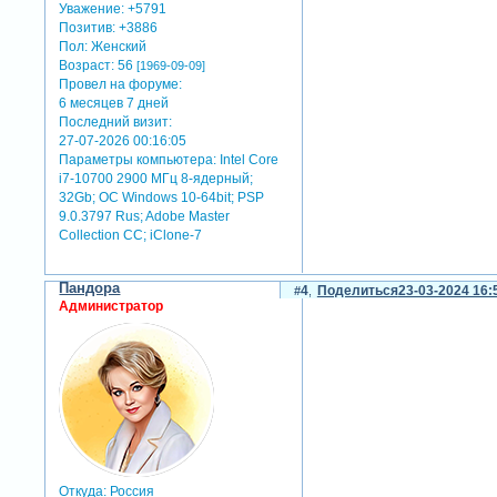
Уважение:
+5791
Позитив:
+3886
Пол:
Женский
Возраст:
56
[1969-09-09]
Провел на форуме:
6 месяцев 7 дней
Последний визит:
27-07-2026 00:16:05
Параметры компьютера:
Intel Core
i7-10700 2900 МГц 8-ядерный;
32Gb; ОС Windows 10-64bit; PSP
9.0.3797 Rus; Adobe Master
Collection СС; iClone-7
Пандора
4
Поделиться
23-03-2024 16:
Администратор
Откуда:
Россия