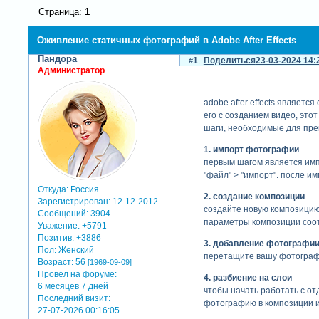
Страница:
1
Оживление статичных фотографий в Adobe After Effects
Пандора
1
Поделиться
23-03-2024 14:
Администратор
adobe after effects являет
его с созданием видео, это
шаги, необходимые для пре
1. импорт фотографии
первым шагом является импо
"файл" > "импорт". после и
Откуда:
Россия
2. создание композиции
Зарегистрирован
: 12-12-2012
создайте новую композицию,
Сообщений:
3904
параметры композиции соот
Уважение:
+5791
Позитив:
+3886
3. добавление фотографии
Пол:
Женский
перетащите вашу фотографи
Возраст:
56
[1969-09-09]
Провел на форуме:
4. разбиение на слои
6 месяцев 7 дней
чтобы начать работать с от
Последний визит:
фотографию в композиции и на
27-07-2026 00:16:05