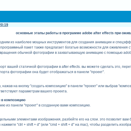
20:19
основные этапы работы в программе adobe after effects при ож
ся одним из наиболее мощных инструментов для создания анимации и спецэфф
т программный пакет также предлагает богатые возможности для оживления 
вращения обычной фотографии в захватывающую анимацию с помощью adobe a
рт вашей статичной фотографии в after effects. вы можете сделать это, пе
мпорта фотографии она будет отображаться в панели "проект".
 нажав на кнопку "создать композицию" в панели "проект" или выбрав "композ
ветствуют параметрам вашего проекта.
 в композицию
ю из панели "проект" в созданную вами композицию.
дельными элементами изображения, разбейте его на слои. это позволит вам 
жмите "ctrl + shift + d" (или "cmd + shift + d" на mac), чтобы разделить изоб