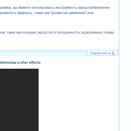
апример, вы можете использовать инструменты масштабирования,
рименять эффекты, такие как "размытие движения" или
, таких как позиция, масштаб и прозрачность, в различных точках
 сделать анимацию более интересной и информативной.
0
toshop и after effects
ередь на рендеринг". затем настройте параметры экспорта и
ашу анимацию в видеофайл.
остых анимаций до сложных визуальных эффектов.
е создать захватывающую анимацию из любой фотографии.
ография?
и, могут использоваться в различных областях. ниже представлены
льных сетях. они делают контент более интересным и