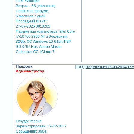
Пол:
Женский
- маркетинг и реклама:
в ре
Возраст:
56
[1969-09-09]
целевой аудитории.
Провел на форуме:
- веб-дизайн:
оживленные фо
6 месяцев 7 дней
сделать пользовательский 
Последний визит:
- презентации и демонстра
27-07-2026 00:16:05
сообщение и сделать през
Параметры компьютера:
Intel Core
- образование и обучение:
в
i7-10700 2900 МГц 8-ядерный;
понятий или процессов, де
32Gb; ОС Windows 10-64bit; PSP
- искусство и творчество:
в
9.0.3797 Rus; Adobe Master
художникам и дизайнерам в
Collection СС; iClone-7
- мультимедийные проекты
приложения, чтобы сделать
Пандора
3
Поделиться
23-03-2024 16:
короче говоря, оживленные 
Администратор
интересного визуального оп
Откуда:
Россия
Зарегистрирован
: 12-12-2012
Сообщений:
3904