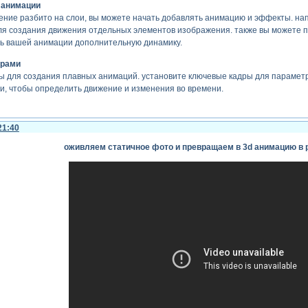
 анимации
жение разбито на слои, вы можете начать добавлять анимацию и эффекты. н
я создания движения отдельных элементов изображения. также вы можете п
ть вашей анимации дополнительную динамику.
драми
 для создания плавных анимаций. установите ключевые кадры для параметров
и, чтобы определить движение и изменения во времени.
угих элементов
ете добавить текст, формы или другие элементы в вашу композицию, чтобы
21:40
оживляем статичное фото и превращаем в 3d анимацию в pho
анимацией сохраните свой проект и выберите "композиция" > "добавить в оч
ь". после этого вы можете начать процесс рендеринга, который превратит в
тавляет огромные возможности для оживления статичных изображений, от пр
ам и экспериментируя с различными инструментами и эффектами, вы может
вать и давайте волю вашей креативности!
где может использоваться оживлённая фот
данные с помощью adobe after effects или других инструментов для анимаци
ых применений:
енные фотографии могут привлечь больше внимания к вашим постам в социа
лей.