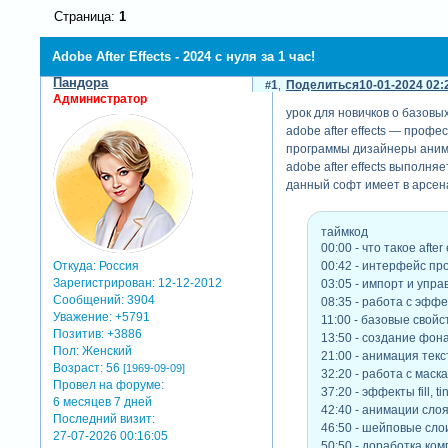
Страница:
1
Adobe After Effects - 2024 с нуля за 1 час!
Пандора
1
Поделиться
10-01-2024 02:
Администратор
урок для новичков о базовых
adobe after effects — проф
программы дизайнеры аними
adobe after effects выполняе
данный софт имеет в арсена
таймкод
00:00 - что такое after 
00:42 - интерфейс пр
Откуда:
Россия
Зарегистрирован
: 12-12-2012
03:05 - импорт и упр
Сообщений:
3904
08:35 - работа с эффек
Уважение:
+5791
11:00 - базовые свойс
Позитив:
+3886
13:50 - создание фона
Пол:
Женский
21:00 - анимация текста
Возраст:
56
[1969-09-09]
32:20 - работа с маск
Провел на форуме:
37:20 - эффекты fill, tin
6 месяцев 7 дней
42:40 - анимации слоя
Последний визит:
46:50 - шейповые сло
27-07-2026 00:16:05
50:50 - доработка ком