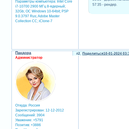
Параметры компьютера:
Intel Core
57:35 - рендер.
i7-10700 2900 МГц 8-ядерный;
32Gb; ОС Windows 10-64bit; PSP
9.0.3797 Rus; Adobe Master
Collection СС; iClone-7
Пандора
2
Поделиться
10-01-2024 03:
Администратор
Откуда:
Россия
Зарегистрирован
: 12-12-2012
Сообщений:
3904
Уважение:
+5791
Позитив:
+3886