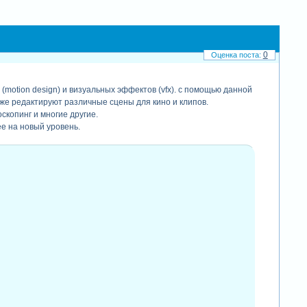
0
motion design) и визуальных эффектов (vfx). с помощью данной
же редактируют различные сцены для кино и клипов.
оскопинг и многие другие.
е на новый уровень.