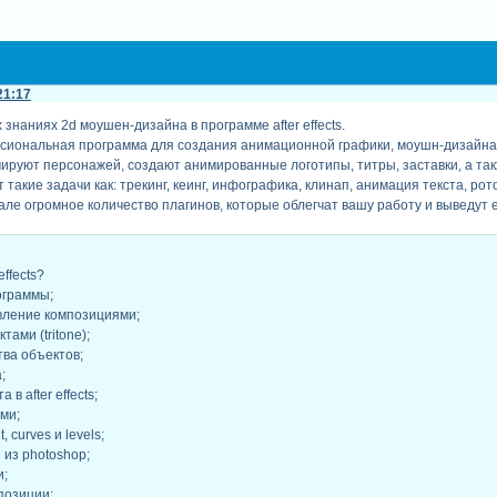
21:17
 знаниях 2d моушен-дизайна в программе after effects.
ессиональная программа для создания анимационной графики, моушн-дизайна (
руют персонажей, создают анимированные логотипы, титры, заставки, а так
т такие задачи как: трекинг, кеинг, инфографика, клинап, анимация текста, рот
ле огромное количество плагинов, которые облегчат вашу работу и выведут е
effects?
ограммы;
авление композициями;
тами (tritone);
тва объектов;
;
 в after effects;
ами;
t, curves и levels;
 из photoshop;
и;
позиции;