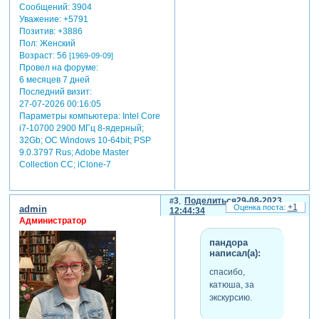
представлены один или
Сообщений:
3904
несколько современных
Уважение:
+5791
художников, посвященных
Позитив:
+3886
теме 21 века.в помещениях
Пол:
Женский
также проводятся
Возраст:
56
[1969-09-09]
Провел на форуме:
различные мероприятия,
6 месяцев 7 дней
привлекающие разную
Последний визит:
аудиторию: экскурсии по
27-07-2026 00:16:05
парку, прогулки на природе,
Параметры компьютера:
Intel Core
тематические выходные,
i7-10700 2900 МГц 8-ядерный;
шоу...
32Gb; ОС Windows 10-64bit; PSP
9.0.3797 Rus; Adobe Master
Collection СС; iClone-7
3
Поделиться
29-08-2023
+1
admin
12:44:34
Администратор
пандора
написал(а):
спасибо,
катюша, за
экскурсию.