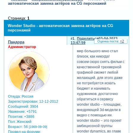
автоматическая замена актёров на CG персонажей
Страница:
1
Wonder Studio - автоматическая замена актёров на CG
персонажей
1
Поделиться
03-04-2023
+2
Пандора
13:47:59
Администратор
мир большого кино стал
близок, как никогда!
совсем скоро снять фильм с
качественной трехмерной
графикой сможет любой
желающий. для этого даже
не потребуется искать
бюджет и нанимать
художников. достаточно
Откуда:
Россия
обратиться к сервису
Зарегистрирован
: 12-12-2012
wonder studio – площадке,
Сообщений:
3904
внедряющей 3d-модели в
Уважение:
+5791
видео с помощью ии.
Позитив:
+3886
wonder studio – это проект
Пол:
Женский
амбициозной группы
Возраст:
56
[1969-09-09]
wonder dynamics, во главе
Провел на форуме: