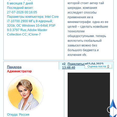
которой стоит актер тай
6 месяцев 7 дней
Последний визит:
шеридан. компания
27-07-2026 00:16:05
исследует способы
Параметры компьютера:
Intel Core
применения ии в
i7-10700 2900 МГц 8-ядерный;
кинематографе. одна из ее
32Gb; ОС Windows 10-64bit; PSP
целей – сделать новейшие
9.0.3797 Rus; Adobe Master
технологии
Collection СС; iClone-7
общедоступными. теперь
воплотить глобальный
замысел можно без
большого бюджета и
изучения vfx.
сервис, о котором идет
2
Поделиться
03-04-2023
речь, является результатом
0
Пандора
13:48:40
трехлетней работы
Администратор
стартапа. веб-площадка
упрощает работу с cgi до
пары кликов. она также
улучшает композицию
кадра, регулирует
освещение и применяет
фильтры. таким образом,
автору проекта достаточно
разжиться камерой. снять
Откуда:
Россия
фильм можно будет даже