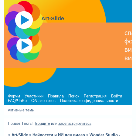
Art-Slide
Форум
Участники
Правила
Поиск
Регистрация
Войти
FAQ/ЧаВо
Облако тегов
Политика конфиденциальности
Активные темы
Привет, Гость!
Войдите
или
зарегистрируйтесь
.
»
Art-Slide
»
Нейросети и ИИ для видео
»
Wonder Studio -