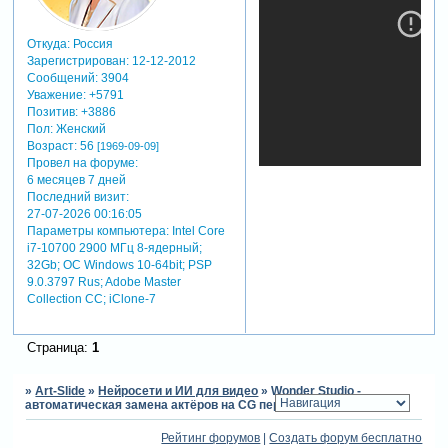
никола
тодорович,
Откуда:
Россия
соучредитель и
Зарегистрирован
: 12-12-2012
генеральный
Сообщений:
3904
директор
Уважение:
+5791
wonder
Позитив:
+3886
dynamics
Пол:
Женский
Возраст:
56
[1969-09-09]
Провел на форуме:
инструмент автоматически
6 месяцев 7 дней
Последний визит:
анимирует, освещает и
27-07-2026 00:16:05
компонует cg персонажей в
Параметры компьютера:
Intel Core
живую в сцену. никакого
i7-10700 2900 МГц 8-ядерный;
сложного 3d по, никакого
32Gb; ОС Windows 10-64bit; PSP
дорогого
9.0.3797 Rus; Adobe Master
производственного
Collection СС; iClone-7
оборудования — все, что
вам нужно, — это камера.
как это работает
Страница:
1
wonder studio
функционирует на основе
»
Art-Slide
»
Нейросети и ИИ для видео
»
Wonder Studio -
ии и машинного обучения.
автоматическая замена актёров на CG персонажей
вычисления производятся
на базе nvidia rtx.
Рейтинг форумов
|
Создать форум бесплатно