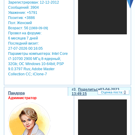
Зарегистрирован
: 12-12-2012
на смартфон.
Сообщений:
3904
Уважение:
+5791
Позитив:
+3886
"мы просто
Пол:
Женский
кинематографисты,
Возраст:
56
[1969-09-09]
у которых, как и
Провел на форуме:
у многих других
6 месяцев 7 дней
художников в
Последний визит:
нашей отрасли,
27-07-2026 00:16:05
не было
Параметры компьютера:
Intel Core
бюджета на
i7-10700 2900 МГц 8-ядерный;
научно-
32Gb; ОС Windows 10-64bit; PSP
фантастические
9.0.3797 Rus; Adobe Master
фильмы,
Collection СС; iClone-7
которые мы
хотели снять,
поэтому мы
3
Поделиться
03-04-2023
0
Пандора
13:49:15
решили
Администратор
создать
инструменты
ии, которые
устраняют
огромные
финансовые
барьеры."