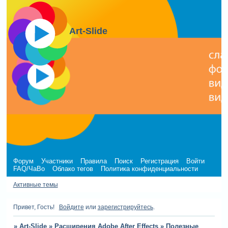
Art-Slide
Форум
Участники
Правила
Поиск
Регистрация
Войти
FAQ/ЧаВо
Облако тегов
Политика конфиденциальности
Активные темы
Привет, Гость!
Войдите
или
зарегистрируйтесь
.
»
Art-Slide
»
Расширения Adobe After Effects
»
Полезные