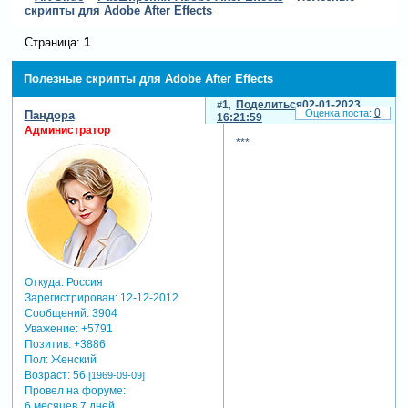
cкрипты для Adobe After Effects
Страница:
1
Полезные cкрипты для Adobe After Effects
1
Поделиться
02-01-2023
0
Пандора
16:21:59
Администратор
***
Откуда:
Россия
Зарегистрирован
: 12-12-2012
Сообщений:
3904
Уважение:
+5791
Позитив:
+3886
Пол:
Женский
Возраст:
56
[1969-09-09]
Провел на форуме:
6 месяцев 7 дней