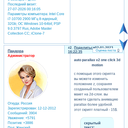
Последний визит:
27-07-2026 00:16:05
Параметры компьютера:
Intel Core
i7-10700 2900 МГц 8-ядерный;
32Gb; ОС Windows 10-64bit; PSP
9.0.3797 Rus; Adobe Master
Collection СС; iClone-7
2
Поделиться
02-01-2023
0
Пандора
16:22:35
Администратор
auto parallax v2 one click 3d
motion
с помощью этого скрипта
вы можете изменить
положение z, сохраняя
созданный пользователем
макет на 2d-слое. вы
можете сделать анимацию
Откуда:
Россия
parallax более удобной.
Зарегистрирован
: 12-12-2012
этот скрипт платный - 15$.
Сообщений:
3904
Уважение:
+5791
скрытый
Позитив:
+3886
текст:
Пол:
Женский