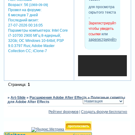
Возраст:
56
[1969-09-09]
для просмотра
Провел на форуме:
скрытого текста
6 месяцев 7 дней
-
Последний визит:
Зарегистрируйтесь,
27-07-2026 00:16:05
чтобы увидеть
Параметры компьютера:
Intel Core
ссылки
или
i7-10700 2900 МГц 8-ядерный;
зарегистрируйтесь
.
32Gb; ОС Windows 10-64bit; PSP
9.0.3797 Rus; Adobe Master
Collection СС; iClone-7
Страница:
1
»
Art-Slide
»
Расширения Adobe After Effects
»
Полезные cкрипты
для Adobe After Effects
Рейтинг форумов
|
Создать форум бесплатно