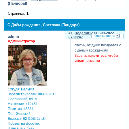
(Пандора)!
Страница:
1
С Днём рождения, Светлана (Пандора)!
1
Поделиться
10-09-2022
+1
admin
07:08:47
Администратор
светик, от души поздравляю
с днем нарождения!
Зарегистрируйтесь, чтобы
увидеть ссылки
Откуда:
Бельгия.
Зарегистрирован
: 08-03-2011
Сообщений:
8919
Уважение:
+12461
Позитив:
+3284
Пол:
Женский
Возраст:
62
[1963-11-15]
Провел на форуме:
3 месяца 7 дней