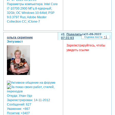
Параметры компьютера:
Intel Core
i7-10700 2900 МГц 8-ядерный;
32Gb; ОС Windows 10-64bit; PSP
9.0.3797 Rus; Adobe Master
Collection СС; iClone-7
3
Поделиться
11-09-2022
+1
ольга скрипник
07:31:03
Энтузиаст
Зарегистрируйтесь, чтобы
увидеть ссылки
Откуда:
Улан-Удэ
Зарегистрирован
: 14-11-2012
Сообщений:
627
Уважение:
+867
Позитив:
+3407