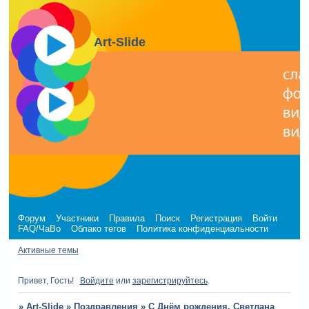
Art-Slide
Форум
Участники
Правила
Поиск
Регистрация
Войти
FAQ/ЧаВо
Облако тегов
Политика конфиденциальности
Активные темы
Привет, Гость!
Войдите
или
зарегистрируйтесь
.
»
Art-Slide
»
Поздравления
»
С Днём рождения, Светлана