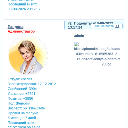
Последний визит:
03-08-2026 23:12:37
2
Поделиться
10-09-2022
+1
Пандора
13:17:24
Администратор
admin
Откуда:
Россия
Зарегистрирован
: 12-12-2012
Сообщений:
3904
Уважение:
+5791
Позитив:
+3886
Пол:
Женский
Возраст:
56
[1969-09-09]
Провел на форуме:
6 месяцев 7 дней
Последний визит:
27-07-2026 00:16:05