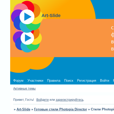
Art-Slide
Форум
Участники
Правила
Поиск
Регистрация
Войти
Активные темы
Привет, Гость!
Войдите
или
зарегистрируйтесь
.
»
Art-Slide
»
Готовые стили Photopia Director
»
Стили Photopia