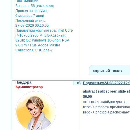
Пол:
Женский
Возраст:
56
[1969-09-09]
Провел на форуме:
6 месяцев 7 дней
Последний визит:
27-07-2026 00:16:05
Параметры компьютера:
Intel Core
i7-10700 2900 МГц 8-ядерный;
32Gb; ОС Windows 10-64bit; PSP
9.0.3797 Rus; Adobe Master
Collection СС; iClone-7
скрытый текст:
для просмотра скрыто
Пандора
3
Поделиться
24-08-2022 12:
Администратор
abstract split screen slide s
$0.00
этот стиль слайдов для верс
версия proshow предназнач
версия photopia распознае