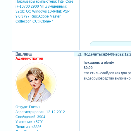
Параметры компьютера:
Intel Core
i7-10700 2900 МГц 8-ядерный;
32Gb; ОС Windows 10-64bit; PSP
9.0.3797 Rus; Adobe Master
Collection СС; iClone-7
скрытый текст:
Пандора
2
Поделиться
24-08-2022 12:
для просмотра скрыто
Администратор
hexagons a plenty
$0.00
теги: стиль photopia director
это стиль слайдов как для pho
видеоруководство включено,
Откуда:
Россия
Зарегистрирован
: 12-12-2012
Сообщений:
3904
Уважение:
+5791
Позитив:
+3886