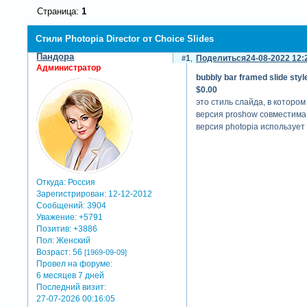
Страница:
1
Стили Photopia Director от Choice Slides
Пандора
1
Поделиться
24-08-2022 12:
Администратор
bubbly bar framed slide styl
$0.00
это стиль слайда, в которо
версия proshow совместима 
версия photopia использует
Откуда:
Россия
Зарегистрирован
: 12-12-2012
Сообщений:
3904
Уважение:
+5791
Позитив:
+3886
Пол:
Женский
Возраст:
56
[1969-09-09]
Провел на форуме:
6 месяцев 7 дней
Последний визит:
27-07-2026 00:16:05