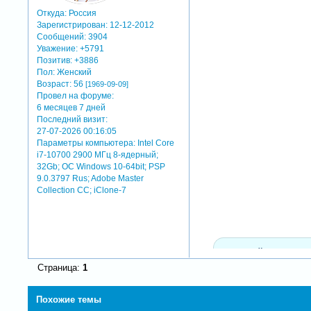
Откуда:
Россия
Зарегистрирован
: 12-12-2012
Сообщений:
3904
Уважение:
+5791
Позитив:
+3886
Пол:
Женский
Возраст:
56
[1969-09-09]
Провел на форуме:
6 месяцев 7 дней
Последний визит:
27-07-2026 00:16:05
Параметры компьютера:
Intel Core
i7-10700 2900 МГц 8-ядерный;
32Gb; ОС Windows 10-64bit; PSP
9.0.3797 Rus; Adobe Master
Collection СС; iClone-7
скрытый текст:
Страница:
1
для просмотра скрыто
Похожие темы