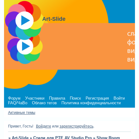
Art-Slide
Форум
Участники
Правила
Поиск
Регистрация
Войти
FAQ/ЧаВо
Облако тегов
Политика конфиденциальности
Активные темы
Привет, Гость!
Войдите
или
зарегистрируйтесь
.
»
Art-Slide
»
Стили для PTE AV Studio Pro
»
Show Room