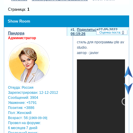
Страница:
1
Show Room
1
Поделиться
27-05-2022
0
Пандора
06:19:26
Администратор
стиль для программы pte av
studio.
автор - javier
Откуда:
Россия
Зарегистрирован
: 12-12-2012
Сообщений:
3904
Уважение:
+5791
Позитив:
+3886
Пол:
Женский
Возраст:
56
[1969-09-09]
Провел на форуме:
6 месяцев 7 дней
Последний визит: