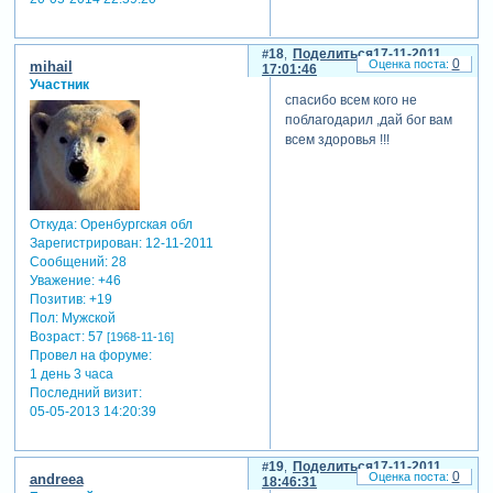
18
Поделиться
17-11-2011
0
mihail
17:01:46
Участник
спасибо всем кого не
поблагодарил ,дай бог вам
всем здоровья !!!
Откуда:
Оренбургская обл
Зарегистрирован
: 12-11-2011
Сообщений:
28
Уважение:
+46
Позитив:
+19
Пол:
Мужской
Возраст:
57
[1968-11-16]
Провел на форуме:
1 день 3 часа
Последний визит:
05-05-2013 14:20:39
19
Поделиться
17-11-2011
0
andreea
18:46:31