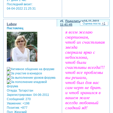
Последний визит:
04-04-2022 21:25:31
5
Поделиться
16-11-2011
+1
Lubov
11:41:45
Постоялец
я всем желаю
скорпионам,
чтоб их счастливая
звезда
сверкала ярко с
небосклона,
чтоб были
счастливы всегда!!!
чтоб все проблемы
вы решали,
чтоб был для вас
сам черт не брат.
Откуда:
Татарстан
и чтоб хранился в
Зарегистрирован
: 04-06-2011
вашем жале
Сообщений:
270
всегда любовный
Уважение:
+198
сладкий яд!
Позитив:
+877
Пол:
Женский