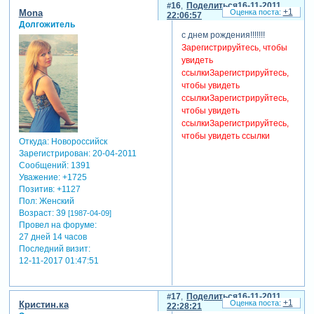
16
Поделиться
16-11-2011
+1
Mona
22:06:57
Долгожитель
с днем рождения!!!!!!!
Зарегистрируйтесь, чтобы
увидеть
ссылки
Зарегистрируйтесь,
чтобы увидеть
ссылки
Зарегистрируйтесь,
чтобы увидеть
ссылки
Зарегистрируйтесь,
чтобы увидеть ссылки
Откуда:
Новороссийск
Зарегистрирован
: 20-04-2011
Сообщений:
1391
Уважение:
+1725
Позитив:
+1127
Пол:
Женский
Возраст:
39
[1987-04-09]
Провел на форуме:
27 дней 14 часов
Последний визит:
12-11-2017 01:47:51
17
Поделиться
16-11-2011
+1
Кристин.ка
22:28:21