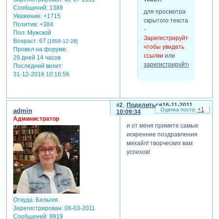
Сообщений:
1389
для просмотра
Уважение:
+1715
скрытого текста
Позитив:
+384
-
Пол:
Мужской
Зарегистрируйтесь,
Возраст:
67
[1958-12-28]
чтобы увидеть
Провел на форуме:
ссылки
или
29 дней 14 часов
зарегистрируйтесь
.
Последний визит:
31-12-2016 10:16:56
теги: поздравление
2
Поделиться
16-11-2011
отредактировано godcat
+1
admin
10:09:34
(16-11-2011 09:37:23)
Администратор
и от меня примите самые
искренние поздравления
михайл! творческих вам
успехов!
Откуда:
Бельгия.
Зарегистрирован
: 08-03-2011
Сообщений:
8919