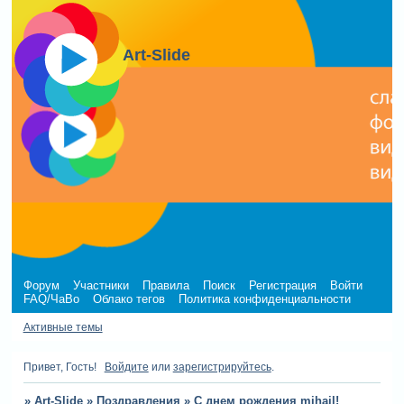
Art-Slide
Форум
Участники
Правила
Поиск
Регистрация
Войти
FAQ/ЧаВо
Облако тегов
Политика конфиденциальности
Активные темы
Привет, Гость!
Войдите
или
зарегистрируйтесь
.
»
Art-Slide
»
Поздравления
»
С днем рождения mihail!