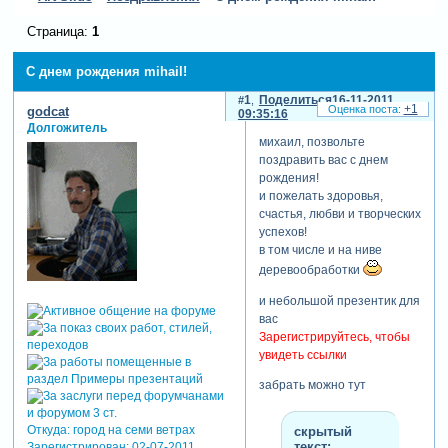
Страница:
1
С днем рождения mihail!
1
Поделиться
16-11-2011
+1
godcat
09:35:16
Долгожитель
михаил, позвольте
поздравить вас с днем
рождения!
и пожелать здоровья,
счастья, любви и творческих
успехов!
в том числе и на ниве
деревообработки
и небольшой презентик для
вас
Зарегистрируйтесь, чтобы
увидеть ссылки
забрать можно тут
Откуда:
город на семи ветрах
скрытый
текст:
Зарегистрирован
: 02-07-2011