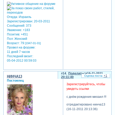
Откуда:
Израиль
Зарегистрирован
: 20-03-2011
Сообщений:
373
Уважение:
+183
Позитив:
+451
Пол:
Женский
Возраст:
79
[1947-01-01]
Провел на форуме:
11 дней 7 часов
Последний визит:
05-04-2012 00:59:03
14
Поделиться
16-11-2011
+1
НИНЧА13
20:11:40
Постоялец
Зарегистрируйтесь, чтобы
увидеть ссылки
с днём рождения михаил !!!
отредактировано нинча13
(16-11-2011 20:13:36)