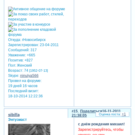
Откуда:
гНовосибирск
Зарегистрирован
: 23-04-2011
Сообщений:
317
Уважение:
+665
Позитив:
+827
Пол:
Женский
Возраст:
74
[1952-07-13]
Skype:
ninulya566
Провел на форуме:
19 дней 16 часов
Последний визит:
18-10-2014 12:22:36
15
Поделиться
16-11-2011
+1
sibilla
21:38:05
Энтузиаст
с днём рождения михаил!
Зарегистрируйтесь, чтобы
увидеть ссылки