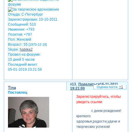
Откуда:
С-Петербург
Зарегистрирован
: 10-10-2011
Сообщений:
510
Уважение:
+793
Позитив:
+787
Пол:
Женский
Возраст:
55
[1970-12-18]
Skype:
habika2
Провел на форуме:
10 дней 5 часов
Последний визит:
05-01-2019 23:21:58
13
Поделиться
16-11-2011
+1
Tina
19:21:00
Постоялец
Зарегистрируйтесь, чтобы
увидеть ссылки
с днем рождения!
крепкого
здоровья,радости,удачи и
творческих успехов!