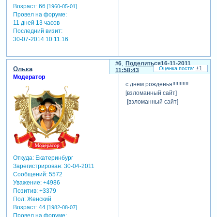
Возраст:
66
[1960-05-01]
Провел на форуме:
11 дней 13 часов
Последний визит:
30-07-2014 10:11:16
6
Поделиться
16-11-2011
+1
Олька
11:58:43
Модератор
с днем рожденья!!!!!!!!!!!
[взломанный сайт]
[взломанный сайт]
Откуда:
Екатеринбург
Зарегистрирован
: 30-04-2011
Сообщений:
5572
Уважение:
+4986
Позитив:
+3379
Пол:
Женский
Возраст:
44
[1982-08-07]
Провел на форуме: