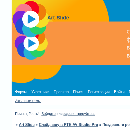
Art-Slide
Форум
Участники
Правила
Поиск
Регистрация
Войти
Активные темы
Привет, Гость!
Войдите
или
зарегистрируйтесь
.
»
Art-Slide
»
Слайд-шоу в PTE AV Studio Pro
»
Поздравьте р