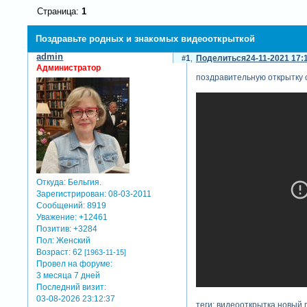
Страница:
1
Поздравьте родных и знакомых видеооткрыткой
admin
1
Поделиться
24-11-2021 17:
Администратор
поздравительную открытку с
Откуда:
Бельгия.
Зарегистрирован
: 08-03-2011
Сообщений:
8919
Уважение:
+12461
Позитив:
+3284
Пол:
Женский
Возраст:
62
[1963-11-15]
Провел на форуме:
3 месяца 7 дней
Последний визит:
03-08-2026 23:12:37
теги: видеооткрытка,новый 