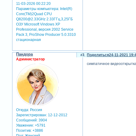
11-03-2026 00:22:20
Параметры компьютера:
Intel(R)
Core(TM)2Quad CPU
Q8200@2.33GHz 2.33ГГц,3,25ГБ
ОЗУ Microsoft Vindows XP
Professional, версия 2002 Service
Pack 3, ProShow Producer 5.0.3310
стационарная
Пандора
3
Поделиться
24-11-2021 19:
Администратор
симпатичное видеооткрытка
Откуда:
Россия
Зарегистрирован
: 12-12-2012
Сообщений:
3904
Уважение:
+5791
Позитив:
+3886
Пол:
Женский