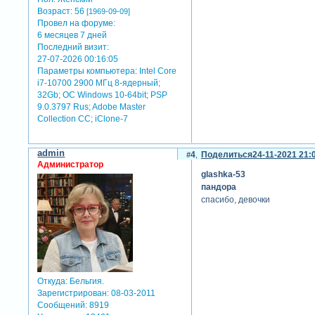
Возраст:
56
[1969-09-09]
Провел на форуме:
6 месяцев 7 дней
Последний визит:
27-07-2026 00:16:05
Параметры компьютера:
Intel Core
i7-10700 2900 МГц 8-ядерный;
32Gb; ОС Windows 10-64bit; PSP
9.0.3797 Rus; Adobe Master
Collection СС; iClone-7
admin
4
Поделиться
24-11-2021 21:
Администратор
glashka-53
пандора
спасибо, девочки
Откуда:
Бельгия.
Зарегистрирован
: 08-03-2011
Сообщений:
8919