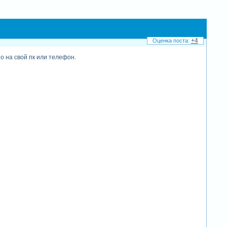
+4
о на свой пк или телефон.