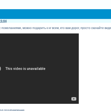
15:04
 пожеланиями, можно подарить к нг всем, кто вам дорог, просто скачайте виде
год,поздравление