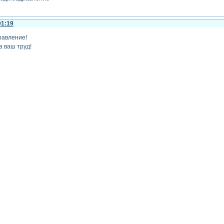
01:19
равление!
 ваш труд!