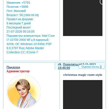
картинок с
Уважение:
+5791
учетом и
Позитив:
+3886
разрешения
Пол:
Женский
монитора и
Возраст:
56
[1969-09-09]
даже
Провел на форуме:
изменения
6 месяцев 7 дней
размера
Последний визит:
объектов в ходе
27-07-2026 00:16:05
анимации!
Параметры компьютера:
Intel Core
i7-10700 2900 МГц 8-ядерный;
но есть нюанс.
32Gb; ОС Windows 10-64bit; PSP
png формат
9.0.3797 Rus; Adobe Master
такой что его
Collection СС; iClone-7
нужно
полностью
декодировать
9
Поделиться
17-11-2021
как есть, а уже
0
Пандора
19:40:00
потом
Администратор
christmas magic room style
уменьшать до
нужного
размера. это
занимает много
времени. а
формат jpeg
очень гибкий -
зная что нам