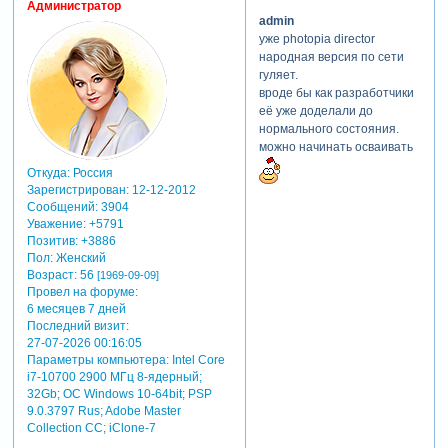
Администратор
тяжелых
admin
картинки плюс
уже photopia director
3 легких jpeg.
народная версия по сети
даже в
гуляет.
photoshop они
вроде бы как разработчики
все вместе
её уже доделали до
будут
нормального состояния.
загружаться
можно начинать осваивать
приличное
время - у меня в
Откуда:
Россия
Зарегистрирован
: 12-12-2012
старом
Сообщений:
3904
photoshop 2011
Уважение:
+5791
года это заняло
Позитив:
+3886
14 секунд и
Пол:
Женский
заняло 577 мб
Возраст:
56
[1969-09-09]
памяти.
Провел на форуме:
а в pte слайд
6 месяцев 7 дней
лист, плеер и
Последний визит:
редактор
27-07-2026 00:16:05
анимации
Параметры компьютера:
Intel Core
используют 3
i7-10700 2900 МГц 8-ядерный;
независимых
32Gb; ОС Windows 10-64bit; PSP
набора текстур
9.0.3797 Rus; Adobe Master
(из-за разного
Collection СС; iClone-7
размера после