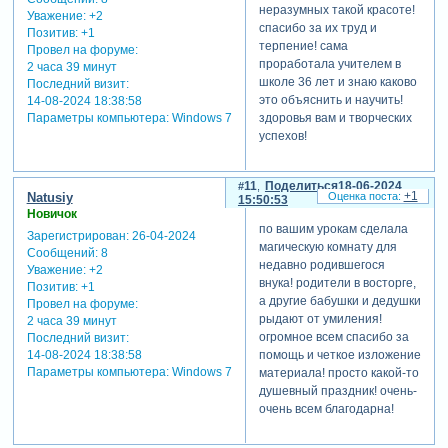
все не
неразумных такой красоте!
Уважение:
+2
альфаканальные
спасибо за их труд и
Позитив:
+1
картинки лучше
терпение! сама
Провел на форуме:
хранить в jpeg.
проработала учителем в
2 часа 39 минут
они будут
школе 36 лет и знаю каково
Последний визит:
загружаться
это объяснить и научить!
14-08-2024 18:38:58
намного
Параметры компьютера:
Windows 7
здоровья вам и творческих
быстрее и
успехов!
тратя меньше
памяти, даже
11
Поделиться
18-06-2024
если
+1
Natusiy
15:50:53
добавляются
Новичок
картинки с
по вашим урокам сделала
Зарегистрирован
: 26-04-2024
избыточным
магическую комнату для
Сообщений:
8
пиксельным
недавно родившегося
Уважение:
+2
размером.
внука! родители в восторге,
Позитив:
+1
4. одинаковые
а другие бабушки и дедушки
Провел на форуме:
картинки
рыдают от умиления!
2 часа 39 минут
jpeg/png в
огромное всем спасибо за
Последний визит:
пределах
помощь и четкое изложение
14-08-2024 18:38:58
одного слайда
Параметры компьютера:
Windows 7
материала! просто какой-то
оптимизируются
душевный праздник! очень-
автоматически -
очень всем благодарна!
загружается
одна копия и