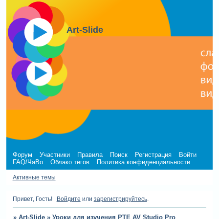
Art-Slide
Форум
Участники
Правила
Поиск
Регистрация
Войти
FAQ/ЧаВо
Облако тегов
Политика конфиденциальности
Активные темы
Привет, Гость!
Войдите
или
зарегистрируйтесь
.
»
Art-Slide
»
Уроки для изучения PTE AV Studio Pro