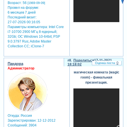
можно накинуть
Возраст:
56
[1969-09-09]
еще запас. а у
Провел на форуме:
тебя в 2,5 раза
6 месяцев 7 дней
больше по
Последний визит:
каждой оси,
27-07-2026 00:16:05
даже на 4k
Параметры компьютера:
Intel Core
монитор с
i7-10700 2900 МГц 8-ядерный;
избытком
32Gb; ОС Windows 10-64bit; PSP
хватит.
9.0.3797 Rus; Adobe Master
Collection СС; iClone-7
3. pte
использует
автоматическую
8
Поделиться
17-11-2021
оптимизацию.
0
Пандора
18:18:02
при загрузке
Администратор
объектов код
магическая комната (мagic
смотрит
room) - финальная
текущее
презентация.
разрешение
монитора и
после загрузки
объектов
передает в
видеокарту
Откуда:
Россия
уменьшенные
Зарегистрирован
: 12-12-2012
текстуры
Сообщений:
3904