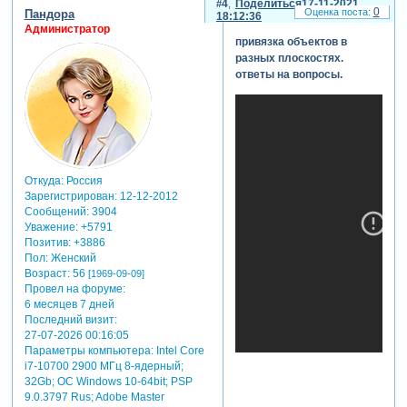
4
Поделиться
17-11-2021
игорь кокарев
0
Пандора
18:12:36
проблема
Администратор
привязка объектов в
понятна. я
разных плоскостях.
сделал
ответы на вопросы.
модификацию
проекта из
одного 1-го
слайда,
который даже
один съедает
2.5 гб памяти.
Откуда:
Россия
необходимо
Зарегистрирован
: 12-12-2012
оптимизировать
Сообщений:
3904
изображения,
Уважение:
+5791
они слишком
Позитив:
+3886
тяжелые и их
Пол:
Женский
очень много.
Возраст:
56
[1969-09-09]
1. все png и
Провел на форуме:
jpeg
6 месяцев 7 дней
Последний визит:
изображения
27-07-2026 00:16:05
распаковываются
Параметры компьютера:
Intel Core
в битмапы для
i7-10700 2900 МГц 8-ядерный;
их рендеринга в
32Gb; ОС Windows 10-64bit; PSP
direct3d. даже
9.0.3797 Rus; Adobe Master
если исходный