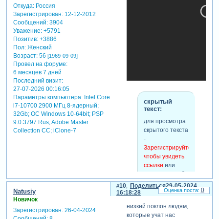
потребуется
Откуда:
Россия
уменьшенная
Зарегистрирован
: 12-12-2012
картинка, pte
Сообщений:
3904
умеет
Уважение:
+5791
ускоренно
Позитив:
+3886
загружать сразу
Пол:
Женский
уменьшенную
Возраст:
56
[1969-09-09]
версию -
Провел на форуме:
6 месяцев 7 дней
экономя и
Последний визит:
время и память.
27-07-2026 00:16:05
“небо” у тебя
Параметры компьютера:
Intel Core
обычная rgb
скрытый
i7-10700 2900 МГц 8-ядерный;
картинка без
текст:
32Gb; ОС Windows 10-64bit; PSP
прозрачности,
для просмотра
9.0.3797 Rus; Adobe Master
которая
скрытого текста
Collection СС; iClone-7
сохранена в
-
png. будь она в
Зарегистрируйтесь,
jpeg, то
чтобы увидеть
загрузилась бы
ссылки
или
в 10 раз
зарегистрируйтесь
.
быстрее, даже
10
Поделиться
29-05-2024
если сохранить
0
Natusiy
16:18:28
оригинальный
Новичок
пиксельный
низкий поклон людям,
Зарегистрирован
: 26-04-2024
размер.
которые учат нас
Сообщений:
8