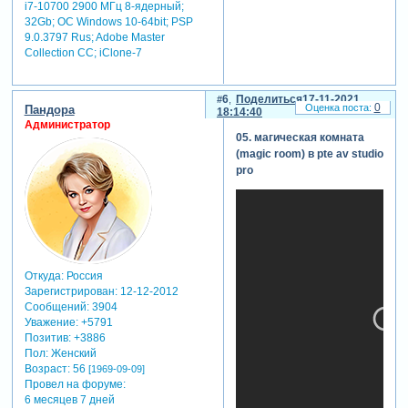
i7-10700 2900 МГц 8-ядерный;
photoshop - у
32Gb; ОС Windows 10-64bit; PSP
меня минимум
9.0.3797 Rus; Adobe Master
1.5 секунды.
Collection СС; iClone-7
2. при
конструировании
тяжелой сцены
6
Поделиться
17-11-2021
0
Пандора
18:14:40
пиксельный
Администратор
размер
05. магическая комната
картинок
(magic room) в pte av studio
должен
pro
соответствовать
визуальному
размеру
объекта с
учетом
типичного
разрешения
Откуда:
Россия
Зарегистрирован
: 12-12-2012
монитора.
Сообщений:
3904
например, если
Уважение:
+5791
мы создаем
Позитив:
+3886
презентацию
Пол:
Женский
под мониторы
Возраст:
56
[1969-09-09]
1920 x 1080 и
Провел на форуме:
картинка
6 месяцев 7 дней
заполняет весь