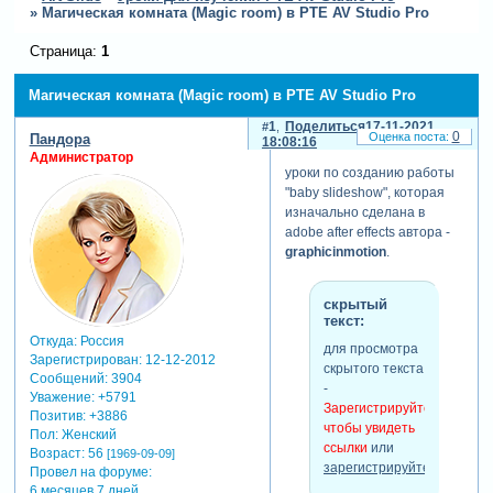
»
Магическая комната (Magic room) в PTE AV Studio Pro
Страница:
1
Магическая комната (Magic room) в PTE AV Studio Pro
1
Поделиться
17-11-2021
0
Пандора
18:08:16
Администратор
уроки по созданию работы
"baby slideshow", которая
изначально сделана в
adobe after effects автора -
graphicinmotion
.
скрытый
текст:
Откуда:
Россия
для просмотра
Зарегистрирован
: 12-12-2012
скрытого текста
Сообщений:
3904
-
Уважение:
+5791
Зарегистрируйтесь,
Позитив:
+3886
чтобы увидеть
Пол:
Женский
ссылки
или
Возраст:
56
[1969-09-09]
зарегистрируйтесь
.
Провел на форуме:
6 месяцев 7 дней