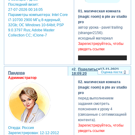
Последний визит:
27-07-2026 00:16:05
01. магическая комната
Параметры компьютера:
Intel Core
(magic room) в pte av studio
i7-10700 2900 МГц 8-ядерный;
pro
32Gb; ОС Windows 10-64bit; PSP
автор урока - pavel trailing
9.0.3797 Rus; Adobe Master
(stranger2156).
Collection СС; iClone-7
исходный материал
Зарегистрируйтесь, чтобы
увидеть ссылки
2
Поделиться
17-11-2021
0
Пандора
18:09:20
Администратор
02. магическая комната
(magic room) в pte av studio
pro
перед выполнением
задания смотреть
пояснения к уроку 4
(связанные с оптимизацией
контента).
Зарегистрируйтесь, чтобы
Откуда:
Россия
увидеть ссылки
Зарегистрирован
: 12-12-2012