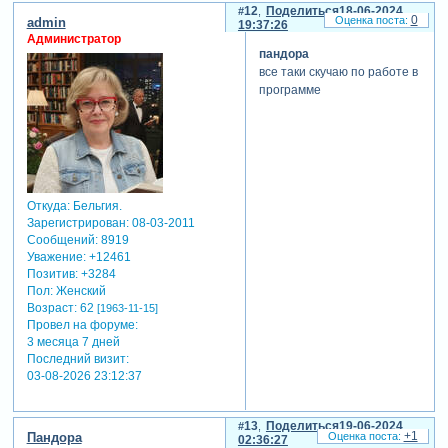
все остальные
12
Поделиться
18-06-2024
0
admin
19:37:26
объекты - ее
Администратор
виртуальные
пандора
копии.
все таки скучаю по работе в
pte всегда
программе
загружает
наперед ровно
3 слайда.
5. особенность
pte - мы всегда
используем
Откуда:
Бельгия.
оригинальные
Зарегистрирован
: 08-03-2011
файлы - что
Сообщений:
8919
добавили в
Уважение:
+12461
проект, то и
Позитив:
+3284
используется
Пол:
Женский
сохраняя
Возраст:
62
[1963-11-15]
оригинальное
Провел на форуме:
качество и
3 месяца 7 дней
четкость
Последний визит:
изображений.
03-08-2026 23:12:37
6. снова
рассмотрим 1-й
слайд, на нем
13
Поделиться
19-06-2024
+1
Пандора
02:36:27
35 довольно