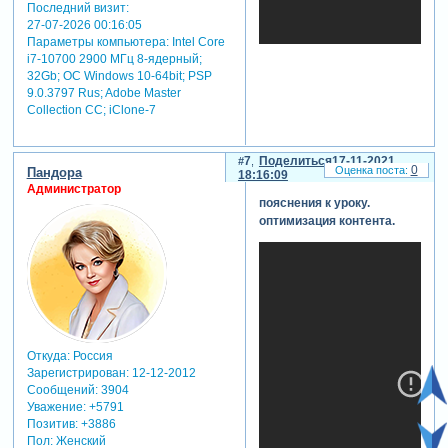
Последний визит:
экран и чуточку
27-07-2026 00:16:05
больше, то
Параметры компьютера:
Intel Core
целесообразно
i7-10700 2900 МГц 8-ядерный;
оптимизировать
32Gb; ОС Windows 10-64bit; PSP
эту картинку в
9.0.3797 Rus; Adobe Master
photoshop и
Collection СС; iClone-7
ставить
разрешение
1920 x 1080 или
7
Поделиться
17-11-2021
0
Пандора
18:16:09
больше с
Администратор
небольшим
пояснения к уроку.
запасом.
оптимизация контента.
возьмем опять
небо (8533 x
5824). его
максимальный
размер в ходе
анимации -
170% от
Откуда:
Россия
размера
Зарегистрирован
: 12-12-2012
слайда, т.е. для
Сообщений:
3904
монитора 1920
Уважение:
+5791
x 1080 хватит
Позитив:
+3886
3264 x 4782, ну
Пол:
Женский