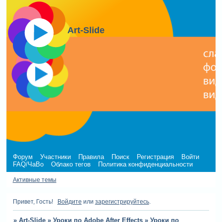
Art-Slide
Форум
Участники
Правила
Поиск
Регистрация
Войти
FAQ/ЧаВо
Облако тегов
Политика конфиденциальности
Активные темы
Привет, Гость!
Войдите
или
зарегистрируйтесь
.
»
Art-Slide
»
Уроки по Adobe After Effects
»
Уроки по