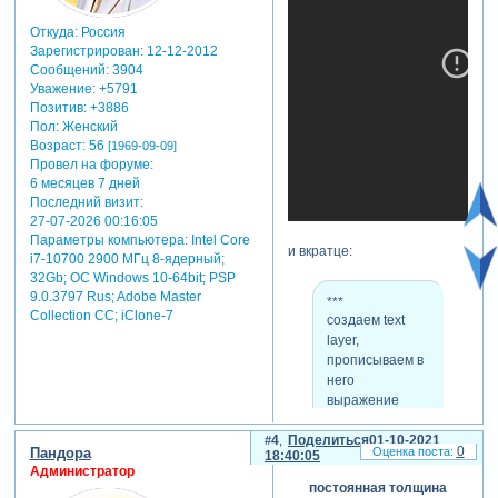
Откуда:
Россия
Зарегистрирован
: 12-12-2012
Сообщений:
3904
Уважение:
+5791
Позитив:
+3886
Пол:
Женский
Возраст:
56
[1969-09-09]
Провел на форуме:
6 месяцев 7 дней
Последний визит:
27-07-2026 00:16:05
Параметры компьютера:
Intel Core
и вкратце:
i7-10700 2900 МГц 8-ядерный;
32Gb; ОС Windows 10-64bit; PSP
9.0.3797 Rus; Adobe Master
***
Collection СС; iClone-7
создаем text
layer,
прописываем в
него
выражение
создаем n
слоёв, в нужное
4
Поделиться
01-10-2021
0
Пандора
18:40:05
свойство
Администратор
которым
постоянная толщина