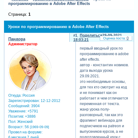
программированию в Adobe After Effects
Страница:
1
Уроки по программированию в Adobe After Effects
1
Поделиться
29-09-2021
0
Пандора
18:03:21
Администратор
первый вводный урок по
программированию в adobe
after effects.
автор - константин новиков.
дата выхода урока
29.09.2021.
это необходимые основы,
для тех кто смотрит на код
и не понимает как он
Откуда:
Россия
работает и чем отличается
Зарегистрирован
: 12-12-2012
переменная от текста.
Сообщений:
3904
жанр урока полу-
Уважение:
+5791
разговорный, так как это
Позитив:
+3886
фрагмент вебинара для
Пол:
Женский
подписчиков на patreon и
Возраст:
56
[1969-09-09]
выпускников курсов, а не
Провел на форуме:
подготовленный урок с
6 месяцев 7 дней