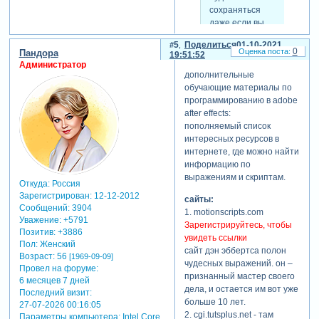
сохраняться
отладки
даже если вы
выражений.
будете его
потом можно
5
Поделиться
01-10-2021
скейлить или
написать
0
Пандора
19:51:52
двигать в 3д
просто массово
Администратор
пространстве.
дополнительные
заменить это
cоздаем
обучающие материалы по
выражение тем
композицию
программированию в adobe
что написано в
«!control», в
after effects:
тексте.
которой на
пополняемый список
самое крутое,
слое «control»
интересных ресурсов в
что теперь,
будет лежать
интернете, где можно найти
анимируя
слайдер «line
информацию по
sourcetext, у вас
width».
выражениям и скриптам.
есть
Откуда:
Россия
добавляем это
возможность
Зарегистрирован
: 12-12-2012
сайты:
выражение в
изменять
Сообщений:
3904
1. motionscripts.com
stroke любого
выражение и
Уважение:
+5791
Зарегистрируйтесь, чтобы
шэйпа.
смотреть на
Позитив:
+3886
увидеть ссылки
несколько
Пол:
Женский
var zcorrect;
сайт дэн эббертса полон
вариантов.
Возраст:
56
[1969-09-09]
try{
чудесных выражений. он –
Провел на форуме:
var cam =
признанный мастер своего
признаться, что
6 месяцев 7 дней
thiscomp.activecamera;
дела, и остается им вот уже
я больше года
Последний визит:
var camws =
больше 10 лет.
считал
27-07-2026 00:16:05
cam.toworld(cam.transform.po
2. cgi.tutsplus.net - там
подобную
Параметры компьютера:
Intel Core