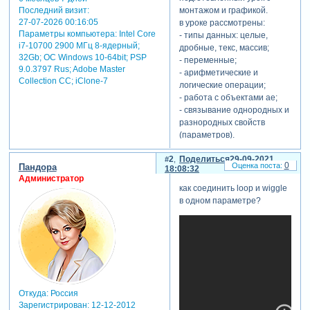
Последний визит:
монтажом и графикой.
27-07-2026 00:16:05
в уроке рассмотрены:
Параметры компьютера:
Intel Core
- типы данных: целые,
i7-10700 2900 МГц 8-ядерный;
дробные, текс, массив;
32Gb; ОС Windows 10-64bit; PSP
- переменные;
9.0.3797 Rus; Adobe Master
- арифметические и
Collection СС; iClone-7
логические операции;
- работа с объектами ae;
- связывание однородных и
разнородных свойств
(параметров).
2
Поделиться
29-09-2021
0
Пандора
18:08:32
Администратор
как соединить loop и wiggle
в одном параметре?
Откуда:
Россия
Зарегистрирован
: 12-12-2012