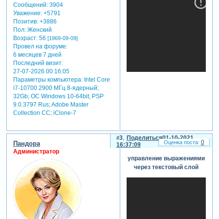
Сообщений:
3904
Уважение:
+5791
Позитив:
+3886
Пол:
Женский
Возраст:
56
теги: adobe after
[1969-09-09]
Провел на форуме:
effects,программирование,скрип
6 месяцев 7 дней
Последний визит:
27-07-2026 00:16:05
Параметры компьютера:
Intel Core
i7-10700 2900 МГц 8-ядерный;
32Gb; ОС Windows 10-64bit; PSP
9.0.3797 Rus; Adobe Master
Collection СС; iClone-7
3
Поделиться
01-10-2021
0
Пандора
16:37:09
Администратор
управление выражениями
через текстовый слой