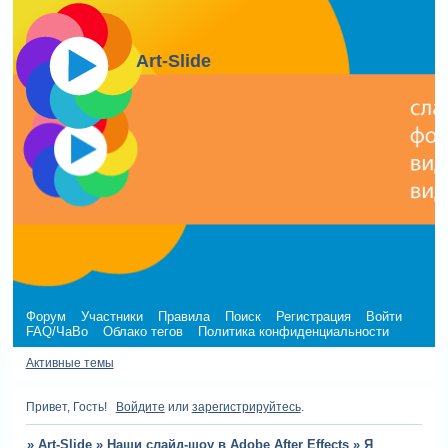
Art-Slide
Форум
Участники
Правила
Поиск
Регистрация
Войти
FAQ/ЧаВо
Облако тегов
Политика конфиденциальности
Активные темы
Привет, Гость!
Войдите
или
зарегистрируйтесь
.
»
Art-Slide
»
Наши слайд-шоу в Adobe After Effects
»
Я