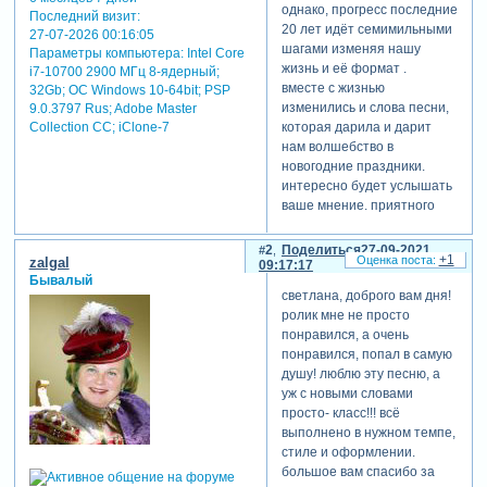
однако, прогресс последние
Последний визит:
20 лет идёт семимильными
27-07-2026 00:16:05
шагами изменяя нашу
Параметры компьютера:
Intel Core
жизнь и её формат .
i7-10700 2900 МГц 8-ядерный;
вместе с жизнью
32Gb; ОС Windows 10-64bit; PSP
изменились и слова песни,
9.0.3797 Rus; Adobe Master
Collection СС; iClone-7
которая дарила и дарит
нам волшебство в
новогодние праздники.
интересно будет услышать
ваше мнение. приятного
всем просмотра.
2
Поделиться
27-09-2021
+1
zalgal
09:17:17
Бывалый
светлана, доброго вам дня!
ролик мне не просто
понравился, а очень
понравился, попал в самую
душу! люблю эту песню, а
уж с новыми словами
просто- класс!!! всё
выполнено в нужном темпе,
стиле и оформлении.
большое вам спасибо за