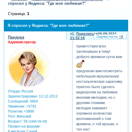
спросил у Яндекса: "Где моя любимая?"
Страница:
1
Я спросил у Яндекса: "Где моя любимая?"
1
Поделиться
26-09-2021
+8
Пандора
21:32:16
Администратор
приветствую всех
заглянувших в тему!
доброго времени суток вам
предлагаю вам посмотреть
небольшую музыкальную
ностальгическую зарисовку.
приятно было сделать
Откуда:
Россия
видеоролик на любимую
Зарегистрирован
: 12-12-2012
многими мелодию, но с
Сообщений:
3904
другими словами.
Уважение:
+5791
мелодия навевает
Позитив:
+3886
огромное количество
Пол:
Женский
воспоминаний о том
Возраст:
56
[1969-09-09]
времени, о той музыке, о
Провел на форуме:
тех нас!
6 месяцев 7 дней