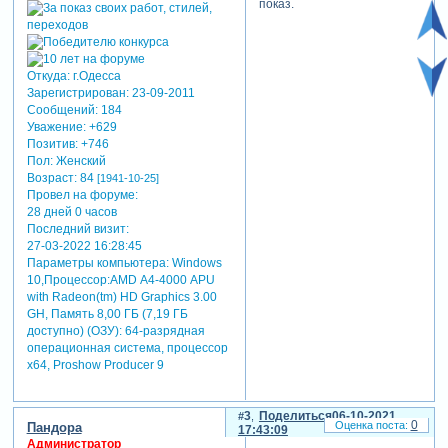
показ.
Откуда:
г.Одесса
теги: романтический
Зарегистрирован
: 23-09-2011
Сообщений:
184
Уважение:
+629
Позитив:
+746
Пол:
Женский
Возраст:
84
[1941-10-25]
Провел на форуме:
28 дней 0 часов
Последний визит:
27-03-2022 16:28:45
Параметры компьютера:
Windows
10,Процессор:AMD А4-4000 APU
with Radeon(tm) HD Graphics 3.00
GH, Память 8,00 ГБ (7,19 ГБ
доступно) (ОЗУ): 64-разрядная
операционная система, процессор
х64, Proshow Producer 9
3
Поделиться
06-10-2021
0
Пандора
17:43:09
Администратор