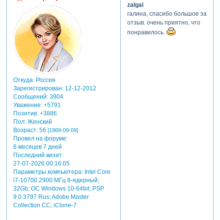
zalgal
галина, спасибо большое за
отзыв. очень приятно, что
понравилось
Откуда:
Россия
Зарегистрирован
: 12-12-2012
Сообщений:
3904
Уважение:
+5791
Позитив:
+3886
Пол:
Женский
Возраст:
56
[1969-09-09]
Провел на форуме:
6 месяцев 7 дней
Последний визит:
27-07-2026 00:16:05
Параметры компьютера:
Intel Core
i7-10700 2900 МГц 8-ядерный;
32Gb; ОС Windows 10-64bit; PSP
9.0.3797 Rus; Adobe Master
Collection СС; iClone-7