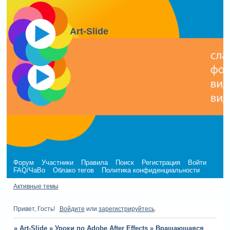
Art-Slide
Форум
Участники
Правила
Поиск
Регистрация
Войти
FAQ/ЧаВо
Облако тегов
Политика конфиденциальности
Активные темы
Привет, Гость!
Войдите
или
зарегистрируйтесь
.
»
Art-Slide
»
Уроки по Adobe After Effects
»
Вращающаяся