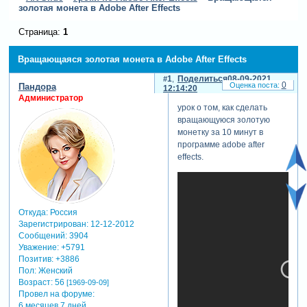
золотая монета в Adobe After Effects
Страница:
1
Вращающаяся золотая монета в Adobe After Effects
1
Поделиться
08-09-2021
0
Пандора
12:14:20
Администратор
урок о том, как сделать
вращающуюся золотую
монетку за 10 минут в
программе adobe after
effects.
Откуда:
Россия
Зарегистрирован
: 12-12-2012
Сообщений:
3904
Уважение:
+5791
Позитив:
+3886
Пол:
Женский
Возраст:
56
[1969-09-09]
Провел на форуме:
6 месяцев 7 дней