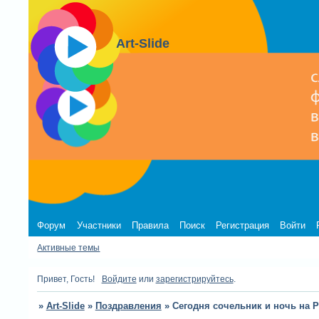
Art-Slide
Форум
Участники
Правила
Поиск
Регистрация
Войти
Активные темы
Привет, Гость!
Войдите
или
зарегистрируйтесь
.
»
Art-Slide
»
Поздравления
»
Сегодня сочельник и ночь на 