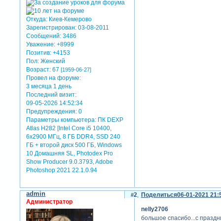
Откуда:
Киев-Кемерово
Зарегистрирован
: 03-08-2011
Сообщений:
3486
Уважение:
+8999
Позитив:
+4153
Пол:
Женский
Возраст:
67
[1959-06-27]
Провел на форуме:
3 месяца 1 день
Последний визит:
09-05-2026 14:52:34
Предупреждения:
0
Параметры компьютера:
ПК DEXP
Atlas H282 [Intel Core i5 10400,
6x2900 МГц, 8 ГБ DDR4, SSD 240
ГБ + второй диск 500 ГБ, Windows
10 Домашняя SL, Photodex Pro
Show Producer 9.0.3793, Adobe
Photoshop 2021 22.1.0.94
admin
2
Поделиться
06-01-2021 21:
Администратор
nelly2706
большое спасибо...с праздн