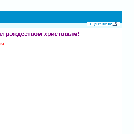
+5
им рождеством христовым!
лки