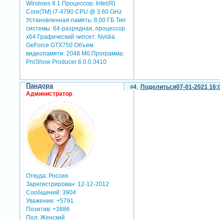
Windows 8.1 Процессор: Intel(R)
Core(TM) i7-4790 CPU @ 3.60 GHz
Установленная память: 8,00 ГБ Тип
системы: 64-разрядная, процессор
х64 Графический чипсет: Nvidia
GeForce GTX750 Объем
видеопамяти: 2048 Мб Программа:
ProShow Producer 6.0.0.3410
Пандора
4
Поделиться
07-01-2021 16:
Администратор
Откуда:
Россия
Зарегистрирован
: 12-12-2012
Сообщений:
3904
Уважение:
+5791
Позитив:
+3886
Пол:
Женский