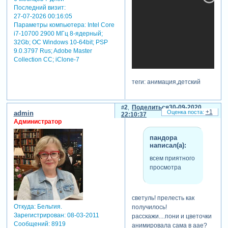
Последний визит:
27-07-2026 00:16:05
Параметры компьютера:
Intel Core
i7-10700 2900 МГц 8-ядерный;
32Gb; ОС Windows 10-64bit; PSP
9.0.3797 Rus; Adobe Master
Collection СС; iClone-7
теги: анимация,детский
2
Поделиться
30-09-2020
+1
admin
22:10:37
Администратор
пандора
написал(а):
всем приятного
просмотра
светуль! прелесть как
Откуда:
Бельгия.
получилось!
Зарегистрирован
: 08-03-2011
расскажи....пони и цветочки
Сообщений:
8919
анимировала сама в аае?