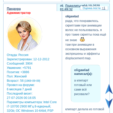
6
Поделиться
04-10-2020
+1
Пандора
01:49:32
Администратор
oligawlad
рада, что понравилось.
скриптами при анимации
волос не пользовалась. я
про такие скрипты пока ещё
не знаю
там при анимации в
основном выражения
экспрешены и эффекты
Откуда:
Россия
displacement map.
Зарегистрирован
: 12-12-2012
Сообщений:
3904
Уважение:
+5791
oligawlad
Позитив:
+3886
написал(а):
Пол:
Женский
а клипарт
Возраст:
56
[1969-09-09]
Провел на форуме:
готовый или
6 месяцев 7 дней
сами всё
Последний визит:
рисовали?
27-07-2026 00:16:05
Параметры компьютера:
Intel Core
i7-10700 2900 МГц 8-ядерный;
клипарт делала из готовой
32Gb; ОС Windows 10-64bit; PSP