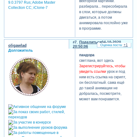
векторной картинки.
9.0.3797 Rus; Adobe Master
разбирала... пересобирала
Collection СС; iClone-7
в слои, которые должны
двигаться, а потом
анимировала послойно уже
в программе.
7
Поделиться
04-10-2020
+1
oligawlad
20:50:06
Долгожитель
пандора
светлана, вот здесь
Зарегистрируйтесь, чтобы
увидеть ссылки
урок и под
ним есть ссылка на скрипт,
он бесплатный. сама ещё
до такой анимации не
добралась, посмотрите,
может вам понравится.