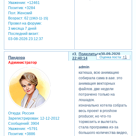
Уважение:
+12461
Позитив:
+3284
Пол:
Женский
Возраст:
62
[1963-11-15]
Провел на форуме:
3 месяца 7 дней
Последний визит:
03-08-2026 23:12:37
3
Поделиться
30-09-2020
+1
Пандора
22:40:14
Администратор
admin
катюша, всю анимацию
собирала сама в аае. это
анимация векторных
файлов. две недели
потрачено только на
лошадок.
изначально хотела собрать
весь проект в proshow
Откуда:
Россия
producer, но что-то
Зарегистрирован
: 12-12-2012
тормозить и вылетать
Сообщений:
3904
стала программа из-за
Уважение:
+5791
большого количества видео,
Позитив:
+3886