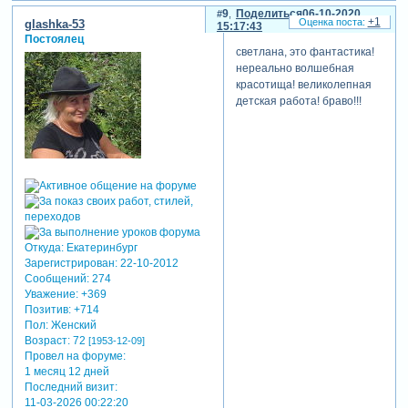
9
Поделиться
06-10-2020
+1
glashka-53
15:17:43
Постоялец
светлана, это фантастика!
нереально волшебная
красотища! великолепная
детская работа! браво!!!
Откуда:
Екатеринбург
Зарегистрирован
: 22-10-2012
Сообщений:
274
Уважение:
+369
Позитив:
+714
Пол:
Женский
Возраст:
72
[1953-12-09]
Провел на форуме:
1 месяц 12 дней
Последний визит:
11-03-2026 00:22:20