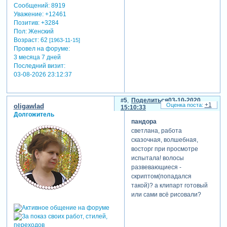
Сообщений:
8919
Уважение:
+12461
Позитив:
+3284
Пол:
Женский
Возраст:
62
[1963-11-15]
Провел на форуме:
3 месяца 7 дней
Последний визит:
03-08-2026 23:12:37
5
Поделиться
03-10-2020
+1
oligawlad
15:10:33
Долгожитель
пандора
светлана, работа
сказочная, волшебная,
восторг при просмотре
испытала! волосы
развевающиеся -
скриптом(попадался
такой)? а клипарт готовый
или сами всё рисовали?