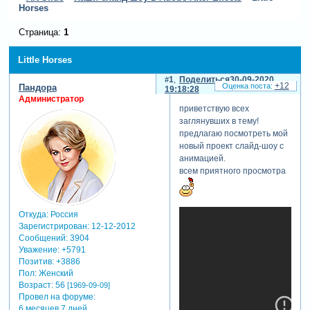
Horses
Страница:
1
Little Horses
1
Поделиться
30-09-2020
+12
Пандора
19:18:28
Администратор
приветствую всех
заглянувших в тему!
предлагаю посмотреть мой
новый проект слайд-шоу с
анимацией.
всем приятного просмотра
Откуда:
Россия
Зарегистрирован
: 12-12-2012
Сообщений:
3904
Уважение:
+5791
Позитив:
+3886
Пол:
Женский
Возраст:
56
[1969-09-09]
Провел на форуме:
6 месяцев 7 дней