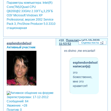
Параметры компьютера:
Intel(R)
Core(TM)2Quad CPU
Q8200@2.33GHz 2.33ГГц,3,25ГБ
ОЗУ Microsoft Vindows XP
Professional, версия 2002 Service
Pack 3, ProShow Producer 5.0.3310
стационарная
10
Поделиться
11-10-2020
+2
esplendordelsol
11:53:52
Активный участник
es divino ,me encanta!!
esplendordelsol
написал(а):
это
божественно,
мне это
нравится!!
Зарегистрирован
: 17-12-2012
Сообщений:
64
Уважение:
+28
Позитив:
0