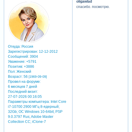
oligawlad
спасибо. посмотрю.
Откуда:
Россия
Зарегистрирован
: 12-12-2012
Сообщений:
3904
Уважение:
+5791
Позитив:
+3886
Пол:
Женский
Возраст:
56
[1969-09-09]
Провел на форуме:
6 месяцев 7 дней
Последний визит:
27-07-2026 00:16:05
Параметры компьютера:
Intel Core
i7-10700 2900 МГц 8-ядерный;
32Gb; ОС Windows 10-64bit; PSP
9.0.3797 Rus; Adobe Master
Collection СС; iClone-7