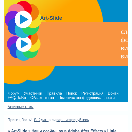
Art-Slide
Форум
Участники
Правила
Поиск
Регистрация
Войти
FAQ/ЧаВо
Облако тегов
Политика конфиденциальности
Активные темы
Привет, Гость!
Войдите
или
зарегистрируйтесь
.
»
Art-Slide
»
Наши слайд-шоу в Adobe After Effects
»
Little