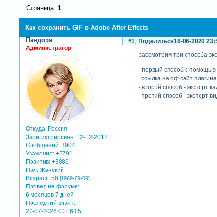
Страница:
1
Как сохранить GIF в Adobe After Effects
Пандора
1
Поделиться
18-06-2020 23:
Администратор
рассмотрим три способа эксп
- первый способ с помощью 
ссылка на оф.сайт плагина 
- второй способ - экспорт к
- третий способ - экспорт в
Откуда:
Россия
Зарегистрирован
: 12-12-2012
Сообщений:
3904
Уважение:
+5791
Позитив:
+3886
Пол:
Женский
Возраст:
56
[1969-09-09]
Провел на форуме:
6 месяцев 7 дней
Последний визит:
27-07-2026 00:16:05