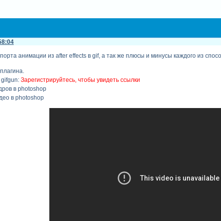
58:04
орта анимации из after effects в gif, а так же плюсы и минусы каждого из спос
плагина.
gifgun:
Зарегистрируйтесь, чтобы увидеть ссылки
адров в photoshop
идео в photoshop