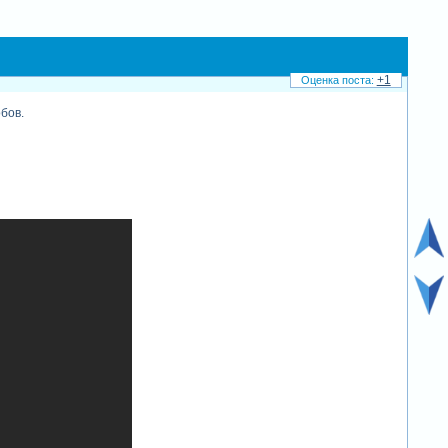
+1
обов.