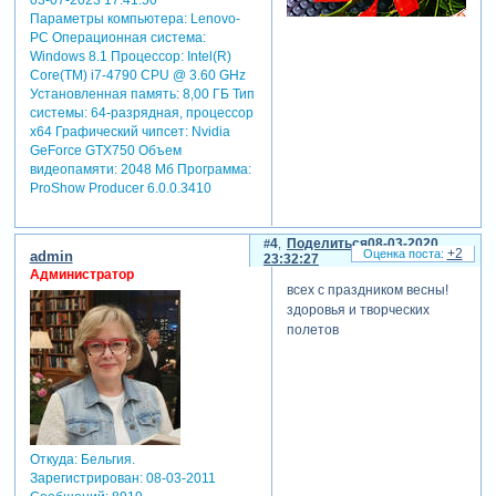
Параметры компьютера:
Lenovo-
PC Операционная система:
Windows 8.1 Процессор: Intel(R)
Core(TM) i7-4790 CPU @ 3.60 GHz
Установленная память: 8,00 ГБ Тип
системы: 64-разрядная, процессор
х64 Графический чипсет: Nvidia
GeForce GTX750 Объем
видеопамяти: 2048 Мб Программа:
ProShow Producer 6.0.0.3410
4
Поделиться
08-03-2020
+2
admin
23:32:27
Администратор
всех с праздником весны!
здоровья и творческих
полетов
Откуда:
Бельгия.
Зарегистрирован
: 08-03-2011