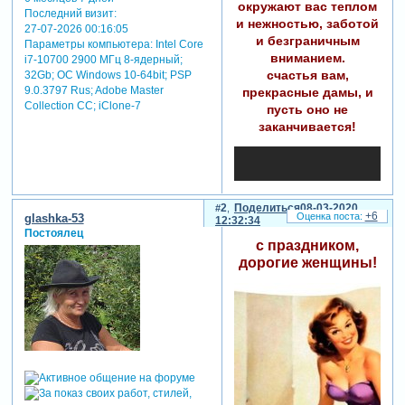
окружают вас теплом
Последний визит:
и нежностью, заботой
27-07-2026 00:16:05
и безграничным
Параметры компьютера:
Intel Core
вниманием.
i7-10700 2900 МГц 8-ядерный;
счастья вам,
32Gb; ОС Windows 10-64bit; PSP
9.0.3797 Rus; Adobe Master
прекрасные дамы, и
Collection СС; iClone-7
пусть оно не
заканчивается!
2
Поделиться
08-03-2020
+6
glashka-53
12:32:34
Постоялец
с праздником,
дорогие женщины!