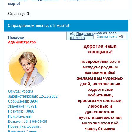
марта!
Страница:
1
С праздником весны, с 8 марта!
1
Поделиться
08-03-2020
+8
Пандора
01:30:13
Администратор
дорогие наши
женщины!
поздравляем вас с
международным
женским днём!
желаем вам чудесных
дней, наполненных
радостными
Откуда:
Россия
событиями,
Зарегистрирован
: 12-12-2012
красивыми словами,
Сообщений:
3904
любовью и
Уважение:
+5791
душевностью.
Позитив:
+3886
Пол:
Женский
пусть ваши желания
Возраст:
56
[1969-09-09]
исполняются всё
Провел на форуме:
чаще, близкие
6 месяцев 7 дней