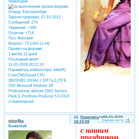
Откуда:
Екатеринбург
Зарегистрирован
: 22-10-2012
Сообщений:
274
Уважение:
+369
Позитив:
+714
Пол:
Женский
Возраст:
72
[1953-12-09]
Провел на форуме:
1 месяц 12 дней
Последний визит:
11-03-2026 00:22:20
Параметры компьютера:
Intel(R)
Core(TM)2Quad CPU
Q8200@2.33GHz 2.33ГГц,3,25ГБ
ОЗУ Microsoft Vindows XP
Professional, версия 2002 Service
Pack 3, ProShow Producer 5.0.3310
стационарная
3
Поделиться
08-03-2020
+5
nino4ka
16:15:59
Бывалый
с нашим
праздником,