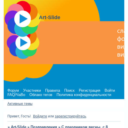
Art-Slide
Форум
Участники
Правила
Поиск
Регистрация
Войти
FAQ/ЧаВо
Облако тегов
Политика конфиденциальности
Активные темы
Привет, Гость!
Войдите
или
зарегистрируйтесь
.
»
Art-Slide
»
Поздравления
»
С праздником весны, с 8