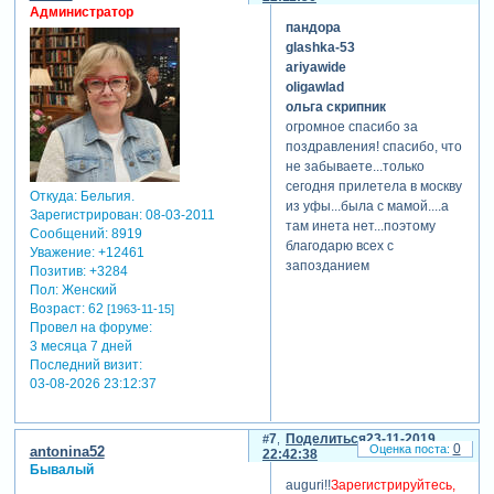
Администратор
пандора
glashka-53
ariyawide
oligawlad
ольга скрипник
огромное спасибо за
поздравления! спасибо, что
не забываете...только
сегодня прилетела в москву
Откуда:
Бельгия.
из уфы...была с мамой....а
Зарегистрирован
: 08-03-2011
там инета нет...поэтому
Сообщений:
8919
благодарю всех с
Уважение:
+12461
запозданием
Позитив:
+3284
Пол:
Женский
Возраст:
62
[1963-11-15]
Провел на форуме:
3 месяца 7 дней
Последний визит:
03-08-2026 23:12:37
7
Поделиться
23-11-2019
0
antonina52
22:42:38
Бывалый
auguri!!
Зарегистрируйтесь,