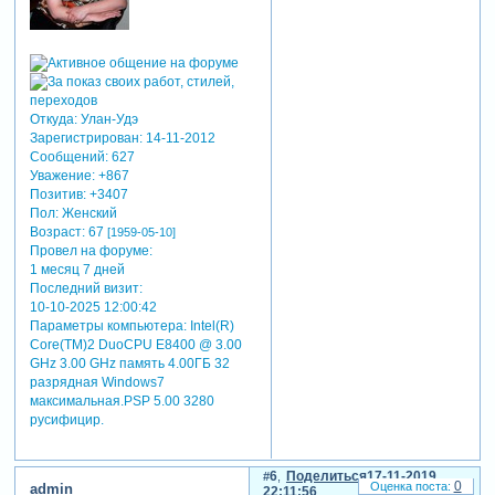
Откуда:
Улан-Удэ
Зарегистрирован
: 14-11-2012
Сообщений:
627
Уважение:
+867
Позитив:
+3407
Пол:
Женский
Возраст:
67
[1959-05-10]
Провел на форуме:
1 месяц 7 дней
Последний визит:
10-10-2025 12:00:42
Параметры компьютера:
Intel(R)
Core(TM)2 DuoCPU E8400 @ 3.00
GHz 3.00 GHz память 4.00ГБ 32
разрядная Windows7
максимальная.PSP 5.00 3280
русифицир.
6
Поделиться
17-11-2019
0
admin
22:11:56