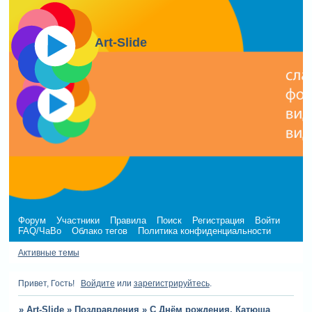
Art-Slide
Форум
Участники
Правила
Поиск
Регистрация
Войти
FAQ/ЧаВо
Облако тегов
Политика конфиденциальности
Активные темы
Привет, Гость!
Войдите
или
зарегистрируйтесь
.
»
Art-Slide
»
Поздравления
»
С Днём рождения, Катюша