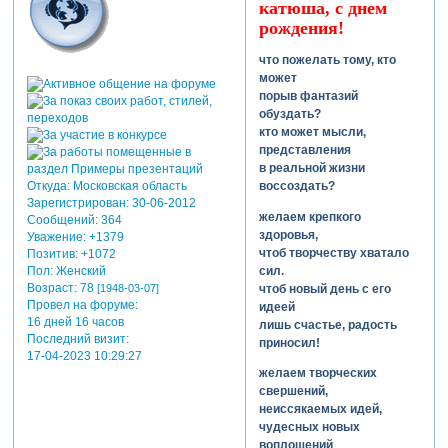
катюша, с днем
рождения!
что пожелать тому, кто
может
порыв фантазий
обуздать?
кто может мысли,
представления
в реальной жизни
Откуда:
Московская область
воссоздать?
Зарегистрирован
: 30-06-2012
желаем крепкого
Сообщений:
364
здоровья,
Уважение:
+1379
чтоб творчеству хватало
Позитив:
+1072
сил.
Пол:
Женский
Возраст:
78
чтоб новый день с его
[1948-03-07]
Провел на форуме:
идеей
16 дней 16 часов
лишь счастье, радость
Последний визит:
приносил!
17-04-2023 10:29:27
желаем творческих
свершений,
неиссякаемых идей,
чудесных новых
воплощений