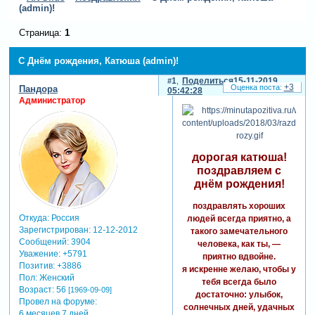
(admin)!
Страница:
1
С Днём рождения, Катюша (admin)!
1
Поделиться
15-11-2019
+3
Пандора
05:42:28
Администратор
дорогая катюша!
поздравляем с
днём рождения!
поздравлять хороших
Откуда:
Россия
людей всегда приятно, а
Зарегистрирован
: 12-12-2012
такого замечательного
Сообщений:
3904
человека, как ты, —
Уважение:
+5791
приятно вдвойне.
Позитив:
+3886
я искренне желаю, чтобы у
Пол:
Женский
тебя всегда было
Возраст:
56
[1969-09-09]
достаточно: улыбок,
Провел на форуме:
солнечных дней, удачных
6 месяцев 7 дней