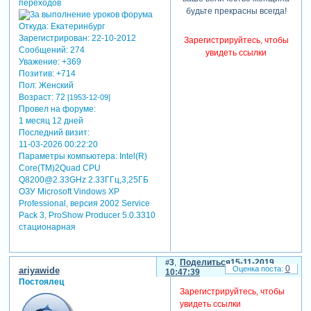
будьте прекрасны всегда!
Откуда:
Екатеринбург
Зарегистрирован
: 22-10-2012
Зарегистрируйтесь, чтобы
Сообщений:
274
увидеть ссылки
Уважение:
+369
Позитив:
+714
Пол:
Женский
Возраст:
72
[1953-12-09]
Провел на форуме:
1 месяц 12 дней
Последний визит:
11-03-2026 00:22:20
Параметры компьютера:
Intel(R)
Core(TM)2Quad CPU
Q8200@2.33GHz 2.33ГГц,3,25ГБ
ОЗУ Microsoft Vindows XP
Professional, версия 2002 Service
Pack 3, ProShow Producer 5.0.3310
стационарная
3
Поделиться
15-11-2019
0
ariyawide
10:47:39
Постоялец
Зарегистрируйтесь, чтобы
увидеть ссылки