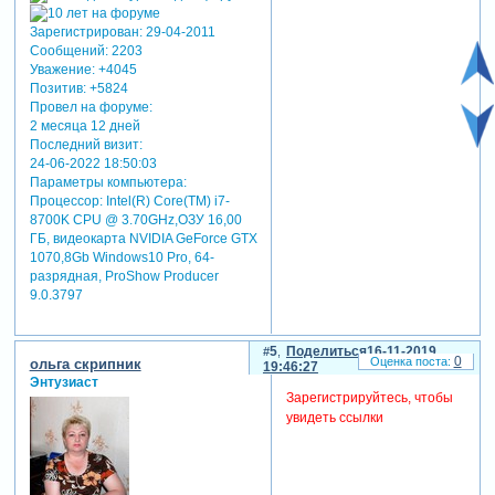
Зарегистрирован
: 29-04-2011
Сообщений:
2203
Уважение:
+4045
Позитив:
+5824
Провел на форуме:
2 месяца 12 дней
Последний визит:
24-06-2022 18:50:03
Параметры компьютера:
Процессор: Intel(R) Core(TM) i7-
8700K CPU @ 3.70GHz,ОЗУ 16,00
ГБ, видеокарта NVIDIA GeForce GTX
1070,8Gb Windows10 Pro, 64-
разрядная, ProShow Producer
9.0.3797
5
Поделиться
16-11-2019
0
ольга скрипник
19:46:27
Энтузиаст
Зарегистрируйтесь, чтобы
увидеть ссылки