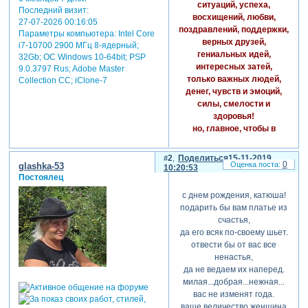
ситуаций, успеха,
Последний визит:
восхищений, любви,
27-07-2026 00:16:05
поздравлений, поддержки,
Параметры компьютера:
Intel Core
верных друзей,
i7-10700 2900 МГц 8-ядерный;
гениальных идей,
32Gb; ОС Windows 10-64bit; PSP
интересных затей,
9.0.3797 Rus; Adobe Master
только важных людей,
Collection СС; iClone-7
денег, чувств и эмоций,
силы, смелости и
здоровья!
но, главное, чтобы в
нужную минуту у тебя
всегда было бы то, что
2
Поделиться
15-11-2019
0
glashka-53
тебе нужно!
10:20:53
Постоялец
с днем рождения, катюша!
подарить бы вам платье из
счастья,
да его всяк по-своему шьет.
отвести бы от вас все
ненастья,
да не ведаем их наперед.
милая...добрая...нежная...
вас не изменят года.
ваше величество женщина