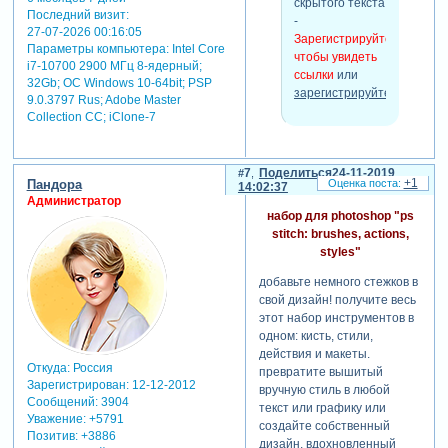
скрытого текста
Последний визит:
-
27-07-2026 00:16:05
Зарегистрируйтесь,
Параметры компьютера:
Intel Core
чтобы увидеть
i7-10700 2900 МГц 8-ядерный;
ссылки
или
32Gb; ОС Windows 10-64bit; PSP
зарегистрируйтесь
.
9.0.3797 Rus; Adobe Master
Collection СС; iClone-7
7
Поделиться
24-11-2019
+1
Пандора
14:02:37
Администратор
набор для photoshop "ps
stitch: brushes, actions,
styles"
добавьте немного стежков в
свой дизайн! получите весь
этот набор инструментов в
одном: кисть, стили,
действия и макеты.
Откуда:
Россия
превратите вышитый
Зарегистрирован
: 12-12-2012
вручную стиль в любой
Сообщений:
3904
текст или графику или
Уважение:
+5791
создайте собственный
Позитив:
+3886
дизайн, вдохновленный