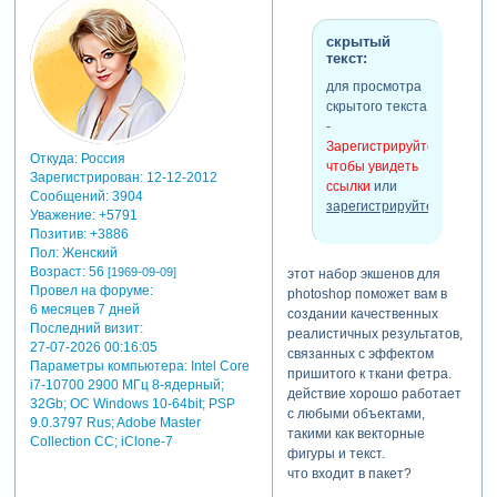
скрытый
текст:
для просмотра
скрытого текста
-
Зарегистрируйтесь,
Откуда:
Россия
чтобы увидеть
Зарегистрирован
: 12-12-2012
ссылки
или
Сообщений:
3904
зарегистрируйтесь
.
Уважение:
+5791
Позитив:
+3886
Пол:
Женский
Возраст:
56
[1969-09-09]
этот набор экшенов для
скрытый
Провел на форуме:
photoshop поможет вам в
текст:
6 месяцев 7 дней
создании качественных
Последний визит:
для просмотра
реалистичных результатов,
27-07-2026 00:16:05
скрытого текста
связанных с эффектом
Параметры компьютера:
Intel Core
-
пришитого к ткани фетра.
i7-10700 2900 МГц 8-ядерный;
Зарегистрируйтесь,
действие хорошо работает
32Gb; ОС Windows 10-64bit; PSP
чтобы увидеть
с любыми объектами,
9.0.3797 Rus; Adobe Master
ссылки
или
такими как векторные
Collection СС; iClone-7
зарегистрируйтесь
.
фигуры и текст.
что входит в пакет?