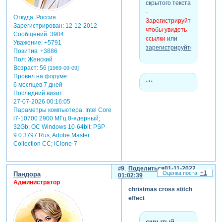
вышивки
скрытого текста
крестом
-
Откуда:
Россия
2 кисти для
Зарегистрируйтесь,
Зарегистрирован
: 12-12-2012
общих стежков
чтобы увидеть
Сообщений:
3904
1 кисти для
ссылки
или
Уважение:
+5791
бейсбольных
зарегистрируйтесь
.
Позитив:
+3886
стежков
Пол:
Женский
1 кисти для
Возраст:
56
[1969-09-09]
стежков
Провел на форуме:
лестниц
***
6 месяцев 7 дней
2 цепного
Последний визит:
стежок кисть
27-07-2026 00:16:05
1 крепостной
Параметры компьютера:
Intel Core
стена стежка
i7-10700 2900 МГц 8-ядерный;
кисть
32Gb; ОС Windows 10-64bit; PSP
снежинка
9.0.3797 Rus; Adobe Master
Collection СС; iClone-7
стежки кисть
colonial knot
стежка кисть
9
Поделиться
01-11-2022
авто стежок
+1
Пандора
01:02:39
вокруг слоя
Администратор
actions
christmas cross stitch
круглый обруч
effect
mockup
овальный обруч
скрытый