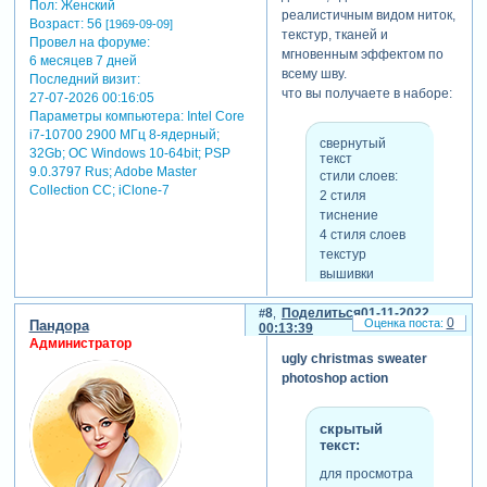
Пол:
Женский
реалистичным видом ниток,
Возраст:
56
[1969-09-09]
текстур, тканей и
Провел на форуме:
мгновенным эффектом по
6 месяцев 7 дней
всему шву.
Последний визит:
что вы получаете в наборе:
27-07-2026 00:16:05
Параметры компьютера:
Intel Core
i7-10700 2900 МГц 8-ядерный;
свернутый
32Gb; ОС Windows 10-64bit; PSP
текст
9.0.3797 Rus; Adobe Master
стили слоев:
Collection СС; iClone-7
2 стиля
тиснение
4 стиля слоев
текстур
вышивки
кисти слоев
8
Поделиться
01-11-2022
предустановленных
0
Пандора
00:13:39
цветов текстур
Администратор
8 кистей для
ugly christmas sweater
простых
photoshop action
стежков
2 кисти для
скрытый
стежков
текст:
зигзагом
4 кисти для
для просмотра