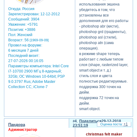
чтобы увидеть
использования экшена
Откуда:
Россия
ссылки
или
убедитесь в том, что
Зарегистрирован
: 12-12-2012
зарегистрируйтесь
.
установлены все
Сообщений:
3904
дополнения для его работы
Уважение:
+5791
- photoshop abr (кисти),
Позитив:
+3886
photoshop grd (градиенты),
Пол:
Женский
photoshop asl (стили),
Возраст:
56
[1969-09-09]
photoshop atn (сама
Провел на форуме:
операция).
6 месяцев 7 дней
в режиме shape теперь
Последний визит:
работает с любым типом
27-07-2026 00:16:05
слоя (shape, rasterized layer,
Параметры компьютера:
Intel Core
smart object и т. д.)
i7-10700 2900 МГц 8-ядерный;
стиль слоя и цвета
32Gb; ОС Windows 10-64bit; PSP
полностью редактируемые.
9.0.3797 Rus; Adobe Master
Collection СС; iClone-7
поддержка 300 точек на
дюйм.
поддержка 72 точек на
дюйм.
smart object.
4
Поделиться
29-12-2018
+1
Пандора
23:51:19
Администратор
christmas felt maker