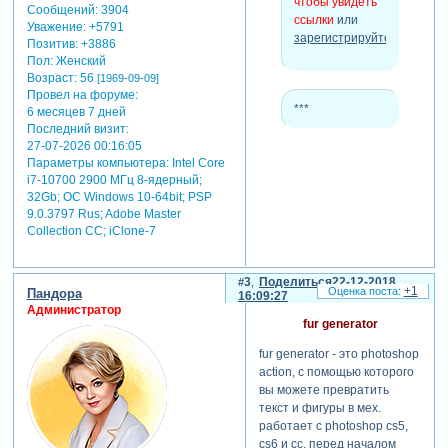
чтобы увидеть
Сообщений:
3904
ссылки
или
Уважение:
+5791
зарегистрируйтесь
.
что входит в сборник:
Позитив:
+3886
Пол:
Женский
Возраст:
56
[1969-09-09]
скрытый
Провел на форуме:
текст:
***
6 месяцев 7 дней
Последний визит:
для просмотра
27-07-2026 00:16:05
скрытого текста
Параметры компьютера:
Intel Core
-
i7-10700 2900 МГц 8-ядерный;
Зарегистрируйтесь,
32Gb; ОС Windows 10-64bit; PSP
чтобы увидеть
9.0.3797 Rus; Adobe Master
ссылки
или
Collection СС; iClone-7
зарегистрируйтесь
.
3
Поделиться
22-12-2018
+1
Пандора
16:09:27
[/hide]
Администратор
fur generator
скрытый
fur generator - это photoshop
текст:
action, с помощью которого
для просмотра
вы можете превратить
скрытого текста
текст и фигуры в мех.
-
работает с photoshop cs5,
Зарегистрируйтесь,
cs6 и cc. перед началом