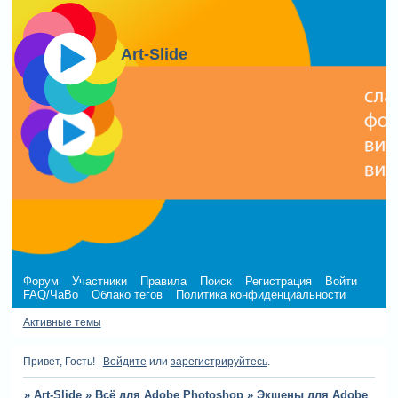
Art-Slide
Форум
Участники
Правила
Поиск
Регистрация
Войти
FAQ/ЧаВо
Облако тегов
Политика конфиденциальности
Активные темы
Привет, Гость!
Войдите
или
зарегистрируйтесь
.
»
Art-Slide
»
Всё для Adobe Photoshop
»
Экшены для Adobe