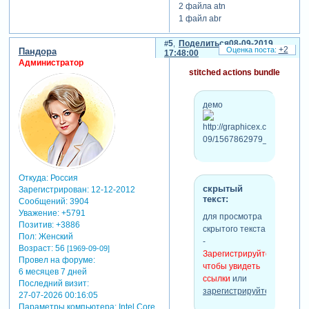
2 файла atn
1 файл abr
***
1 файл asl
файл *.psd
5
Поделиться
08-09-2019
+2
Пандора
17:48:00
Администратор
stitched actions bundle
демо
Откуда:
Россия
скрытый
Зарегистрирован
: 12-12-2012
текст:
Сообщений:
3904
Уважение:
+5791
для просмотра
Позитив:
+3886
скрытого текста
Пол:
Женский
-
Возраст:
56
[1969-09-09]
Зарегистрируйтесь,
Провел на форуме:
чтобы увидеть
6 месяцев 7 дней
ссылки
или
скрытый
Последний визит:
зарегистрируйтесь
.
текст:
27-07-2026 00:16:05
Параметры компьютера:
Intel Core