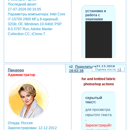
Последний визит:
27-07-2026 00:16:05
установка и
Параметры компьютера:
Intel Core
работа с
экшенами
i7-10700 2900 МГц 8-ядерный;
32Gb; ОС Windows 10-64bit; PSP
9.0.3797 Rus; Adobe Master
Collection СС; iClone-7
2
Поделиться
21-12-2018
+1
Пандора
18:02:38
Администратор
fur and knitted fabric
photoshop actions
скрытый
текст:
для просмотра
скрытого текста
-
Откуда:
Россия
10 in 1 christmas photoshop
Зарегистрируйтесь,
Зарегистрирован
: 12-12-2012
actions bundle