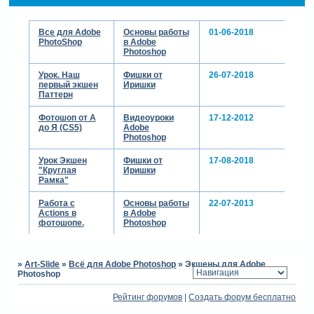
Все для Adobe
Основы работы
01-06-2018
PhotoShop
в Adobe
Photoshop
Урок. Наш
Фишки от
26-07-2018
первый экшен
Иришки
Паттерн
Фотошоп от А
Видеоуроки
17-12-2012
до Я (CS5)
Adobe
скрытый
Photoshop
текст:
Урок Экшен
Фишки от
17-08-2018
для просмотра
"Круглая
Иришки
скрытого текста
Рамка"
-
Работа с
Основы работы
22-07-2013
Зарегистрируйтесь,
Actions в
в Adobe
чтобы увидеть
фотошопе.
Photoshop
ссылки
или
зарегистрируйтесь
.
»
Art-Slide
»
Всё для Adobe Photoshop
»
Экшены для Adobe
Photoshop
Рейтинг форумов
|
Создать форум бесплатно