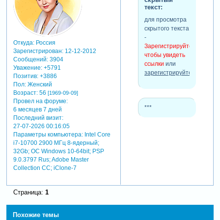
mockup
текст:
все стили слоя
для просмотра
и кисти
скрытого текста
работают
-
правильно при
Откуда:
Россия
Зарегистрируйтесь,
разрешении
Зарегистрирован
: 12-12-2012
чтобы увидеть
300 точек на
Сообщений:
3904
ссылки
или
дюйм.
Уважение:
+5791
зарегистрируйтесь
.
Позитив:
+3886
Пол:
Женский
Возраст:
56
[1969-09-09]
демо-картинка
Провел на форуме:
***
6 месяцев 7 дней
Последний визит:
27-07-2026 00:16:05
Параметры компьютера:
Intel Core
как работать с этим
i7-10700 2900 МГц 8-ядерный;
набором:
32Gb; ОС Windows 10-64bit; PSP
9.0.3797 Rus; Adobe Master
Collection СС; iClone-7
Страница:
1
Похожие темы