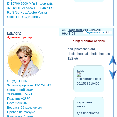
для просмотра
i7-10700 2900 МГц 8-ядерный;
скрытого текста
32Gb; ОС Windows 10-64bit; PSP
-
9.0.3797 Rus; Adobe Master
Зарегистрируйтесь,
Collection СС; iClone-7
чтобы увидеть
ссылки
или
зарегистрируйтесь
.
6
Поделиться
12-09-2019
+1
Пандора
09:43:03
Администратор
furry monster actions
***
psd, photoshop abr,
photoshop pat, photoshop atn
122 мб
демо
Откуда:
Россия
Зарегистрирован
: 12-12-2012
Сообщений:
3904
Уважение:
+5791
Позитив:
+3886
скрытый
Пол:
Женский
текст:
Возраст:
56
[1969-09-09]
Провел на форуме:
для просмотра
6 месяцев 7 дней