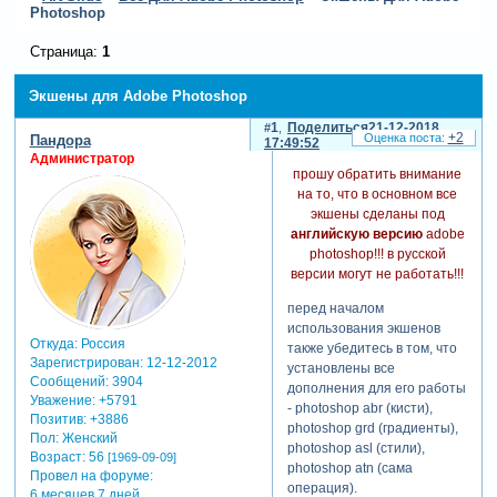
Photoshop
Страница:
1
Экшены для Adobe Photoshop
1
Поделиться
21-12-2018
+2
Пандора
17:49:52
Администратор
прошу обратить внимание
на то, что в основном все
экшены сделаны под
английскую версию
adobe
photoshop!!! в русской
версии могут не работать!!!
перед началом
использования экшенов
Откуда:
Россия
также убедитесь в том, что
Зарегистрирован
: 12-12-2012
установлены все
Сообщений:
3904
дополнения для его работы
Уважение:
+5791
- photoshop abr (кисти),
Позитив:
+3886
photoshop grd (градиенты),
Пол:
Женский
photoshop asl (стили),
Возраст:
56
[1969-09-09]
photoshop atn (сама
Провел на форуме:
операция).
6 месяцев 7 дней