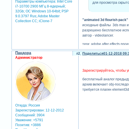
Параметры компьютера:
Intel Core
для просмотра скрыто
i7-10700 2900 МГц 8-ядерный;
32Gb; ОС Windows 10-64bit; PSP
9.0.3797 Rus; Adobe Master
"animated 3d flourish pack"
Collection СС; iClone-7
исходные файлы 3ds max и 
разрешено бесплатное исп
автор - videolancer.
теги: adobe after effects,п
Пандора
2
Поделиться
01-12-2018 09:
Администратор
Зарегистрируйтесь, чтобы у
бесплатный аналог предыд
архив включает obj-последов
требуется плагин element3d
Откуда:
Россия
Зарегистрирован
: 12-12-2012
Сообщений:
3904
Уважение:
+5791
Позитив:
+3886