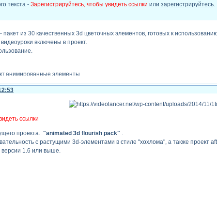
го текста -
Зарегистрируйтесь, чтобы увидеть ссылки
или
зарегистрируйтесь
.
- пакет из 30 качественных 3d цветочных элементов, готовых к использованию в 
видеоуроки включены в проект.
ользование.
роект,анимированные элементы
12:53
видеть ссылки
ущего проекта:
"animated 3d flourish pack"
.
ательность с растущими 3d-элементами в стиле "хохлома", а также проект aft
 версии 1.6 или выше.