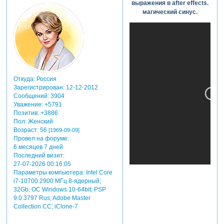
выражения в after effects.
логика
магический синус.
5. интересные
кейсы
циклы
audiotomarkers
карусель
автоориентация
подсчет
Откуда:
Россия
скорости
Зарегистрирован
: 12-12-2012
6. случайные
Сообщений:
3904
числа
Уважение:
+5791
wiggle для про
Позитив:
+3886
random,
Пол:
Женский
gaussrandom
Возраст:
56
[1969-09-09]
seedrandom
Провел на форуме:
(одно
6 месяцев 7 дней
случайное
Последний визит:
число)
27-07-2026 00:16:05
noise
Параметры компьютера:
Intel Core
7.
i7-10700 2900 МГц 8-ядерный;
продвинутые
32Gb; ОС Windows 10-64bit; PSP
методы
9.0.3797 Rus; Adobe Master
работы
Collection СС; iClone-7
движения