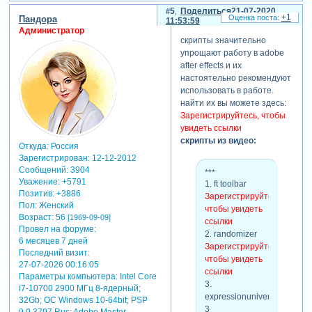
после маркеров
5
Поделиться
21-07-2020
реверс
+1
Пандора
11:53:59
анимации
Администратор
привязки к
скрипты значительно
предыдущим
упрощают работу в adobe
слоям,
after effects и их
рекурсии
настоятельно рекомендуют
привязка к
использовать в работе.
имени слоя
найти их вы можете здесь:
8. методы
Зарегистрируйтесь, чтобы
работы с
увидеть ссылки
цветом
скрипты из видео:
Откуда:
Россия
массив, сдвиг
Зарегистрирован
: 12-12-2012
по цветам
Сообщений:
3904
***
rgb/hsl
Уважение:
+5791
1. ft toolbar
sampleimage()
Позитив:
+3886
Зарегистрируйтесь,
9.
Пол:
Женский
чтобы увидеть
продвинутые
Возраст:
56
[1969-09-09]
ссылки
методы-2
Провел на форуме:
2. randomizer
координатные
6 месяцев 7 дней
Зарегистрируйтесь,
пространства,
Последний визит:
чтобы увидеть
toworld
27-07-2026 00:16:05
ссылки
parenting 2.0
Параметры компьютера:
Intel Core
3.
i7-10700 2900 МГц 8-ядерный;
(временный, с
expressionuniversalizer
32Gb; ОС Windows 10-64bit; PSP
задержкой)
3