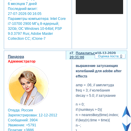
для просмотра
6 месяцев 7 дней
скрытого текста
Последний визит:
-
27-07-2026 00:16:05
Зарегистрируйтесь,
Параметры компьютера:
Intel Core
чтобы увидеть
i7-10700 2900 МГц 8-ядерный;
32Gb; ОС Windows 10-64bit; PSP
ссылки
или
9.0.3797 Rus; Adobe Master
зарегистрируйтесь
.
Collection СС; iClone-7
книга
создание выражений
7
Поделиться
10-12-2020
0
Пандора
в adobe after effects
20:31:00
Администратор
год выпуска: 2003
выражение затухающих
автор: alexander lavrov
колебаний для adobe after
формат: pdf
effects
качество: ebook
(изначально компьютерное)
amp = .06; // амплитуда
количество страниц: 49
freq = 3; // колебания
описание: для тех, кто
decay = 5.0; // затухание
любит и умеет или только
начинает работать в
n = 0;
программе after effects от
if (numkeys > 0){
Откуда:
Россия
adobe. использование
n = nearestkey(time).index;
Зарегистрирован
: 12-12-2012
выражений часто упрощает
if (key(n).time > time){
Сообщений:
3904
Уважение:
+5791
работу пользователя adobe
n--;
Позитив:
+3886
after effects и значительно
}