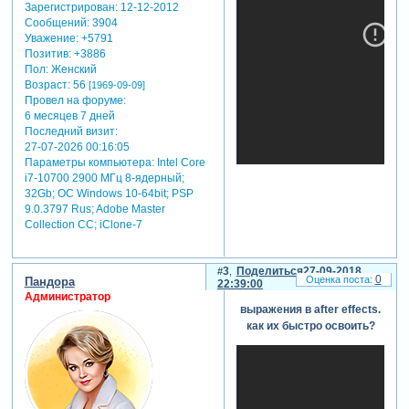
Зарегистрирован
: 12-12-2012
выражения.
Сообщений:
3904
value.
Уважение:
+5791
основы
Позитив:
+3886
синтаксиса js.
Пол:
Женский
обращение к
Возраст:
56
[1969-09-09]
другим слоям и
Провел на форуме:
самому себе.
6 месяцев 7 дней
иерархия.
Последний визит:
index, time и
27-07-2026 00:16:05
другие
Параметры компьютера:
Intel Core
глобальные
i7-10700 2900 МГц 8-ядерный;
переменные
32Gb; ОС Windows 10-64bit; PSP
2. основы
9.0.3797 Rus; Adobe Master
Collection СС; iClone-7
position.
массивы,
вектора.
3
Поделиться
27-09-2018
индексация.
0
Пандора
22:39:00
типы данных.
Администратор
счетчики.
выражения в after effects.
доступ к
как их быстро освоить?
маркерам и
ключевым
кадрам.
свойства слоя.
starttime и тд.