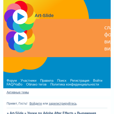
Art-Slide
Форум
Участники
Правила
Поиск
Регистрация
Войти
FAQ/ЧаВо
Облако тегов
Политика конфиденциальности
Активные темы
Привет, Гость!
Войдите
или
зарегистрируйтесь
.
»
Art-Slide
»
Уроки по Adobe After Effects
»
Выражения