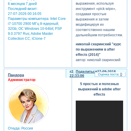
выражения, используя
6 месяцев 7 дней
Последний визит:
инструмент «pick wipe»,
27-07-2026 00:16:05
создавая простые
Параметры компьютера:
Intel Core
выражения и затем
i7-10700 2900 МГц 8-ядерный;
модифицируя их
32Gb; ОС Windows 10-64bit; PSP
соответственно нашим
9.0.3797 Rus; Adobe Master
дальнейшим потребностям.
Collection СС; iClone-7
николай скаринский "курс
по выражениям в after
effects (2014)"
автор: николай скаринский
жанр: обучающее видео
курс даст вам понимание
2
Поделиться
27-09-2018
0
Пандора
гибкого и мощного
22:33:06
Администратор
инструментария
5 простых и полезных
выражений в after effects и
выражений в adobe after
сэкономит вам часы в
effects
работе.
программа
курса
1. вводная
часть
Откуда:
Россия
как включить