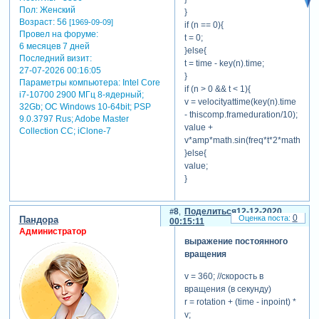
Пол:
Женский
сокращают время,
}
Возраст:
56
[1969-09-09]
затрачиваемое на создание
if (n == 0){
Провел на форуме:
сложных взаимодействий
t = 0;
6 месяцев 7 дней
между слоями, эффектами
}else{
Последний визит:
посредством создание
t = time - key(n).time;
27-07-2026 00:16:05
связи между их свойствами
}
Параметры компьютера:
Intel Core
if (n > 0 && t < 1){
i7-10700 2900 МГц 8-ядерный;
v = velocityattime(key(n).time
32Gb; ОС Windows 10-64bit; PSP
скрытый
- thiscomp.frameduration/10);
9.0.3797 Rus; Adobe Master
текст:
value +
Collection СС; iClone-7
для просмотра
v*amp*math.sin(freq*t*2*math.pi)/
скрытого текста
}else{
-
value;
Зарегистрируйтесь,
}
чтобы увидеть
ссылки
или
8
Поделиться
12-12-2020
зарегистрируйтесь
.
0
Пандора
00:15:11
Администратор
выражение постоянного
вращения
скрытый
v = 360; //скoрость в
текст:
вращения (в секунду)
для просмотра
r = rotation + (time - inpoint) *
скрытого текста
v;