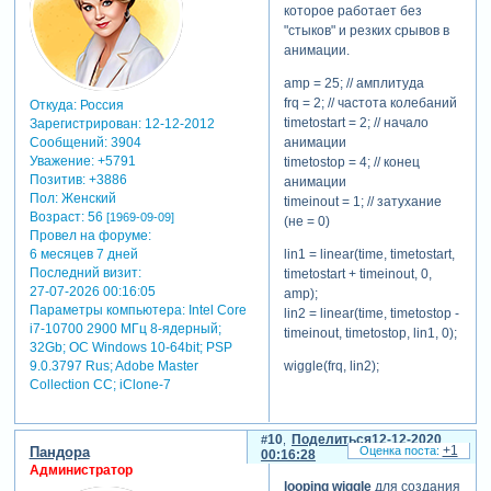
которое работает без
"стыков" и резких срывов в
анимации.
amp = 25; // амплитуда
frq = 2; // частота колебаний
Откуда:
Россия
timetostart = 2; // начало
Зарегистрирован
: 12-12-2012
анимации
Сообщений:
3904
Уважение:
+5791
timetostop = 4; // конец
Позитив:
+3886
анимации
Пол:
Женский
timeinout = 1; // затухание
Возраст:
56
[1969-09-09]
(не = 0)
Провел на форуме:
6 месяцев 7 дней
lin1 = linear(time, timetostart,
Последний визит:
timetostart + timeinout, 0,
27-07-2026 00:16:05
amp);
Параметры компьютера:
Intel Core
lin2 = linear(time, timetostop -
i7-10700 2900 МГц 8-ядерный;
timeinout, timetostop, lin1, 0);
32Gb; ОС Windows 10-64bit; PSP
9.0.3797 Rus; Adobe Master
wiggle(frq, lin2);
Collection СС; iClone-7
10
Поделиться
12-12-2020
+1
Пандора
00:16:28
Администратор
looping wiggle
для создания