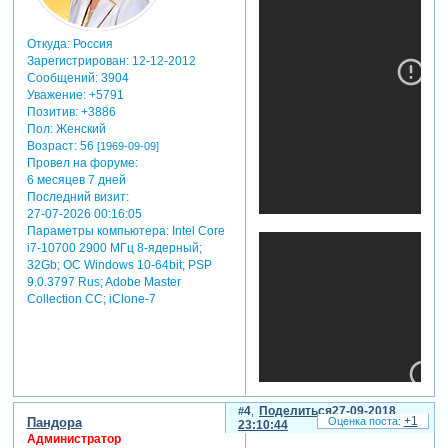
способы
работать без
Откуда:
Россия
кифрэймов
Зарегистрирован
: 12-12-2012
использовать
Сообщений:
3904
время маркеров
Уважение:
+5791
3. время
Позитив:
+3886
inpoint/outpoint
Пол:
Женский
starttime/endtime
Возраст:
56
[1969-09-09]
и вложенные
Провел на форуме:
композиции
6 месяцев 7 дней
timeremap
Последний визит:
inpoint/outpoint
27-07-2026 00:16:05
Параметры компьютера:
Intel Core
“залипание”
i7-10700 2900 МГц 8-ядерный;
сигнала
32Gb; ОС Windows 10-64bit; PSP
4. немного
9.0.3797 Rus; Adobe Master
математики
Collection СС; iClone-7
интерполяция.
linear, ease
векторная
математика.
расстояния.
вращательное
движение.
4
Поделиться
27-09-2018
+1
Пандора
23:10:44
эллипсы.
Администратор
дебаггинг,