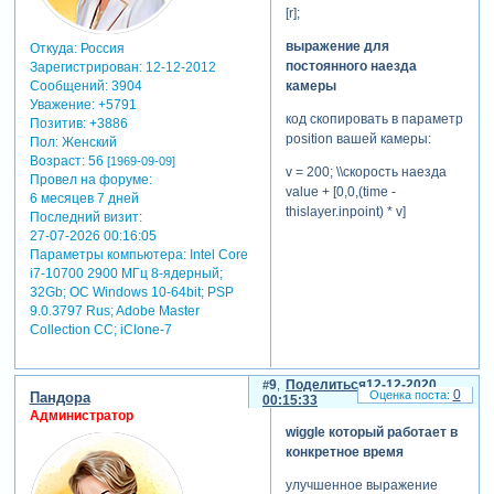
-
[r];
Зарегистрируйтесь,
чтобы увидеть
выражение для
Откуда:
Россия
ссылки
или
постоянного наезда
Зарегистрирован
: 12-12-2012
зарегистрируйтесь
.
камеры
Сообщений:
3904
Уважение:
+5791
код скопировать в параметр
Позитив:
+3886
position вашей камеры:
Пол:
Женский
теги: выражения в adobe
Возраст:
56
[1969-09-09]
after effects,урок adobe after
v = 200; \\скорость наезда
Провел на форуме:
effects,скрипты
value + [0,0,(time -
6 месяцев 7 дней
thislayer.inpoint) * v]
Последний визит:
27-07-2026 00:16:05
Параметры компьютера:
Intel Core
i7-10700 2900 МГц 8-ядерный;
32Gb; ОС Windows 10-64bit; PSP
9.0.3797 Rus; Adobe Master
Collection СС; iClone-7
9
Поделиться
12-12-2020
0
Пандора
00:15:33
Администратор
wiggle который работает в
конкретное время
улучшенное выражение