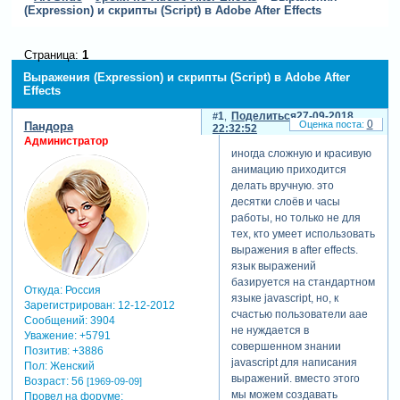
(Expression) и скрипты (Script) в Adobe After Effects
Страница:
1
Выражения (Expression) и скрипты (Script) в Adobe After
Effects
1
Поделиться
27-09-2018
0
Пандора
22:32:52
Администратор
иногда сложную и красивую
анимацию приходится
делать вручную. это
десятки слоёв и часы
работы, но только не для
тех, кто умеет использовать
выражения в after effects.
язык выражений
базируется на стандартном
Откуда:
Россия
языке javascript, но, к
Зарегистрирован
: 12-12-2012
счастью пользователи aae
Сообщений:
3904
не нуждается в
Уважение:
+5791
совершенном знании
Позитив:
+3886
javascript для написания
Пол:
Женский
выражений. вместо этого
Возраст:
56
[1969-09-09]
мы можем создавать
Провел на форуме: