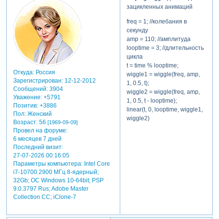
зацикленных анимаций
freq = 1; //колебания в
секунду
amp = 110; //амплитуда
looptime = 3; //длительность
цикла
t = time % looptime;
Откуда:
Россия
wiggle1 = wiggle(freq, amp,
Зарегистрирован
: 12-12-2012
1, 0.5, t);
Сообщений:
3904
wiggle2 = wiggle(freq, amp,
Уважение:
+5791
1, 0.5, t - looptime);
Позитив:
+3886
linear(t, 0, looptime, wiggle1,
Пол:
Женский
wiggle2)
Возраст:
56
[1969-09-09]
Провел на форуме:
6 месяцев 7 дней
Последний визит:
27-07-2026 00:16:05
Параметры компьютера:
Intel Core
i7-10700 2900 МГц 8-ядерный;
32Gb; ОС Windows 10-64bit; PSP
9.0.3797 Rus; Adobe Master
Collection СС; iClone-7