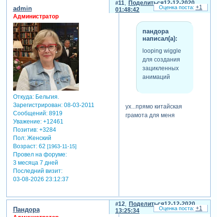
11
Поделиться
12-12-2020
+1
admin
01:48:42
Администратор
пандора
написал(а):
looping wiggle
для создания
зацикленных
анимаций
Откуда:
Бельгия.
Зарегистрирован
: 08-03-2011
ух...прямо китайская
Сообщений:
8919
грамота для меня
Уважение:
+12461
Позитив:
+3284
Пол:
Женский
Возраст:
62
[1963-11-15]
Провел на форуме:
3 месяца 7 дней
Последний визит:
03-08-2026 23:12:37
12
Поделиться
12-12-2020
+1
Пандора
13:25:34