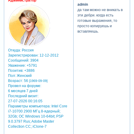
Администратор
admin
да там можно не вникать в
эти дебри. когда есть
готовые выражения, то
просто копируешь и
вставляешь.
Откуда:
Россия
Зарегистрирован
: 12-12-2012
Сообщений:
3904
Уважение:
+5791
Позитив:
+3886
Пол:
Женский
Возраст:
56
[1969-09-09]
Провел на форуме:
6 месяцев 7 дней
Последний визит:
27-07-2026 00:16:05
Параметры компьютера:
Intel Core
i7-10700 2900 МГц 8-ядерный;
32Gb; ОС Windows 10-64bit; PSP
9.0.3797 Rus; Adobe Master
Collection СС; iClone-7