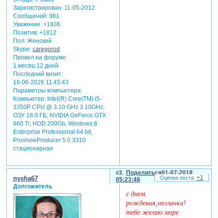
Зарегистрирован
: 11-05-2012
Сообщений:
981
Уважение:
+1836
Позитив:
+1812
Пол:
Женский
Skype:
caregorod
Провел на форуме:
1 месяц 12 дней
Последний визит:
18-06-2026 11:45:43
Параметры компьютера:
Компьютер: Intel(R) Core(TM) i5-
3350P CPU @ 3.10 GHz 3.10GHz;
ОЗУ 16.0 ГБ; NVIDIA GeForce GTX
660 Ti; HDD 200Gb, Windows 8
Enterprise Professional 64 bit,
ProshowProducer 5.0.3310
стационарная
3
Поделиться
01-07-2018
+1
nysha67
05:23:48
Долгожитель
с днем
рождения,нелличка!
тебе желаю море