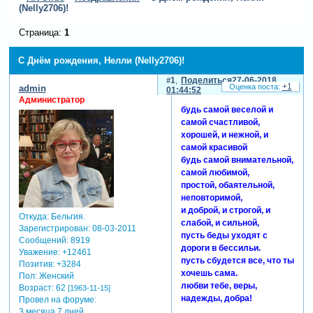
(Nelly2706)!
Страница:
1
С Днём рождения, Нелли (Nelly2706)!
1
Поделиться
27-06-2018
+1
admin
01:44:52
Администратор
будь самой веселой и
самой счастливой,
хорошей, и нежной, и
самой красивой
будь самой внимательной,
самой любимой,
простой, обаятельной,
неповторимой,
и доброй, и строгой, и
Откуда:
Бельгия.
слабой, и сильной,
Зарегистрирован
: 08-03-2011
пусть беды уходят с
Сообщений:
8919
дороги в бессильи.
Уважение:
+12461
пусть сбудется все, что ты
Позитив:
+3284
хочешь сама.
Пол:
Женский
любви тебе, веры,
Возраст:
62
[1963-11-15]
надежды, добра!
Провел на форуме:
3 месяца 7 дней