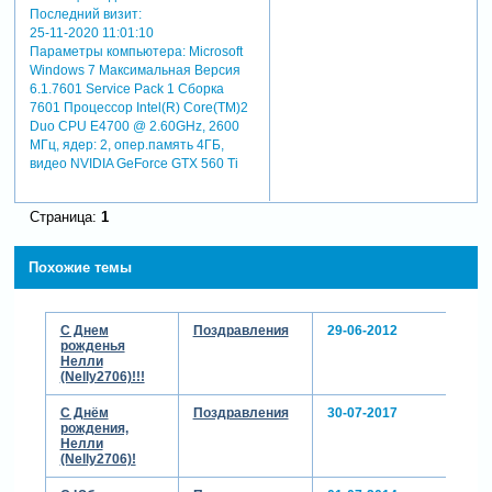
Последний визит:
25-11-2020 11:01:10
Параметры компьютера:
Microsoft
Windows 7 Максимальная Версия
6.1.7601 Service Pack 1 Сборка
7601 Процессор Intel(R) Core(TM)2
Duo CPU E4700 @ 2.60GHz, 2600
МГц, ядер: 2, опер.память 4ГБ,
видео NVIDIA GeForce GTX 560 Ti
Страница:
1
Похожие темы
С Днем
Поздравления
29-06-2012
рожденья
Нелли
(Nelly2706)!!!
С Днём
Поздравления
30-07-2017
рождения,
Нелли
(Nelly2706)!