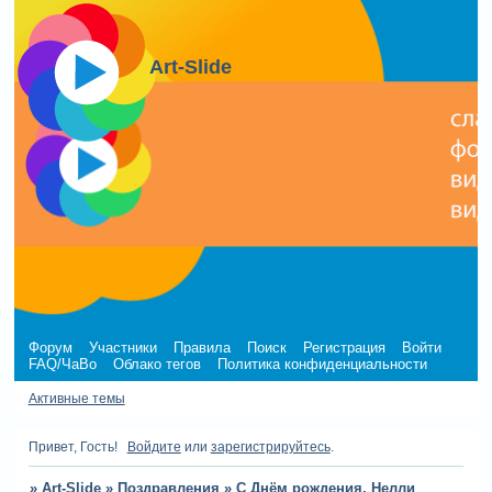
Art-Slide
Форум
Участники
Правила
Поиск
Регистрация
Войти
FAQ/ЧаВо
Облако тегов
Политика конфиденциальности
Активные темы
Привет, Гость!
Войдите
или
зарегистрируйтесь
.
»
Art-Slide
»
Поздравления
»
С Днём рождения, Нелли