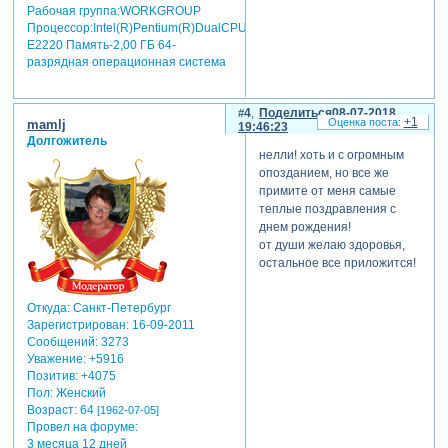
Рабочая группа:WORKGROUP
Процессор:Intel(R)Pentium(R)DualCPU
E2220 Память-2,00 ГБ 64-
разрядная операционная система
4
Поделиться
08-07-2018
+1
mamlj
19:46:23
Долгожитель
нелли! хоть и с огромным
опозданием, но все же
примите от меня самые
теплые поздравления с
днем рождения!
от души желаю здоровья,
остальное все приложится!
Откуда:
Санкт-Петербург
Зарегистрирован
: 16-09-2011
Сообщений:
3273
Уважение:
+5916
Позитив:
+4075
Пол:
Женский
Возраст:
64
[1962-07-05]
Провел на форуме:
3 месяца 12 дней