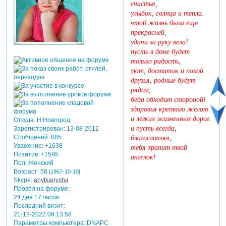
счастья,
улыбок, солнца и тепла.
чтоб жизнь была еще
прекрасней,
удача за руку вела!
пусть в доме будет
только радость,
уют, достаток и покой.
друзья, родные будут
рядом,
беда обходит стороной!
здоровья крепкого желаю
и легких жизненных дорог.
Откуда:
Н.Новгород
и пусть всегда,
Зарегистрирован
: 13-08-2012
Сообщений:
885
благословляя,
Уважение:
+1638
тебя хранит твой
Позитив:
+1595
ангелок!
Пол:
Женский
Возраст:
58
[1967-10-10]
Skype:
anytkanysha
Провел на форуме:
24 дня 17 часов
Последний визит:
21-12-2022 06:13:58
Параметры компьютера:
DNAPC