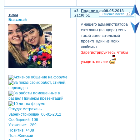
3
Поделиться
08-05-2018
+2
тома
21:30:51
Бывалый
у нашего администратора
светланы (пандора) есть
такой замечательный
проект! один из моих
любимых.
Зарегистрируйтесь, чтобы
увидеть ссылки
Откуда:
Астрахань
Зарегистрирован
: 06-01-2012
Сообщений:
106
Уважение:
+289
Позитив:
+438
Пол:
Женский