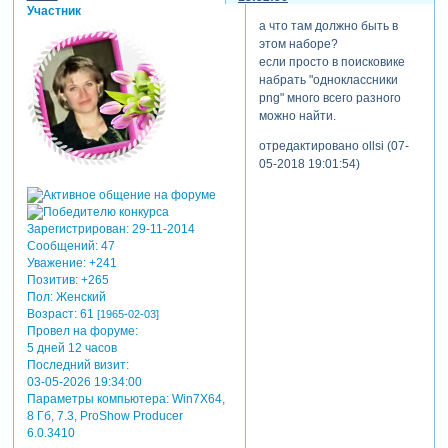
Участник
а что там должно быть в
этом наборе?
если просто в поисковике
набрать "одноклассники
png" много всего разного
можно найти.
отредактировано ollsi (07-
05-2018 19:01:54)
Зарегистрирован
: 29-11-2014
Сообщений:
47
Уважение:
+241
Позитив:
+265
Пол:
Женский
Возраст:
61
[1965-02-03]
Провел на форуме:
5 дней 12 часов
Последний визит:
03-05-2026 19:34:00
Параметры компьютера:
Win7Х64,
8 Гб, 7.3, ProShow Producer
6.0.3410