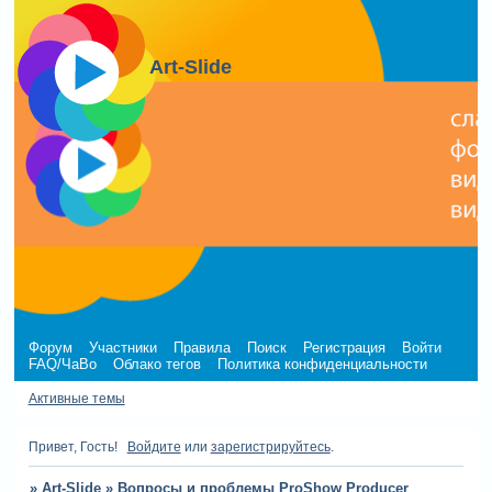
Art-Slide
Форум
Участники
Правила
Поиск
Регистрация
Войти
FAQ/ЧаВо
Облако тегов
Политика конфиденциальности
Активные темы
Привет, Гость!
Войдите
или
зарегистрируйтесь
.
»
Art-Slide
»
Вопросы и проблемы ProShow Producer