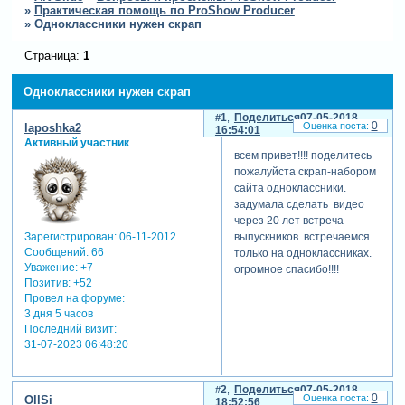
»
Практическая помощь по ProShow Producer
»
Одноклассники нужен скрап
Страница:
1
Одноклассники нужен скрап
1
Поделиться
07-05-2018
0
laposhka2
16:54:01
Активный участник
всем привет!!!! поделитесь
пожалуйста скрап-набором
сайта одноклассники.
задумала сделать видео
через 20 лет встреча
Зарегистрирован
: 06-11-2012
выпускников. встречаемся
Сообщений:
66
только на одноклассниках.
Уважение:
+7
огромное спасибо!!!!
Позитив:
+52
Провел на форуме:
3 дня 5 часов
Последний визит:
31-07-2023 06:48:20
2
Поделиться
07-05-2018
0
OllSi
18:52:56