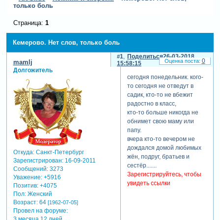
только боль
Страница:
1
Кемерово. Нет слов, только боль
1
Поделиться
26-03-2018
0
mamlj
15:58:15
Долгожитель
сегодня понедельник. кого-
то сегодня не отведут в
садик, кто-то не вбежит
радостно в класс,
кто-то больше никогда не
обнимет свою маму или
папу.
вчера кто-то вечером не
дождался домой любимых
Откуда:
Санкт-Петербург
жён, подруг, братьев и
Зарегистрирован
: 16-09-2011
сестёр.......
Сообщений:
3273
Зарегистрируйтесь, чтобы
Уважение:
+5916
увидеть ссылки
Позитив:
+4075
Пол:
Женский
Возраст:
64
[1962-07-05]
Провел на форуме:
3 месяца 12 дней