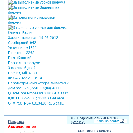
Откуда:
Россия
Зарегистрирован
: 19-03-2012
Сообщений:
942
Уважение:
+1351
Позитив:
+2263
Пол:
Женский
Провел на форуме:
3 месяца 6 дней
Последний визит:
06-04-2022 21:16:14
Параметры компьютера:
Windows 7
Дом.расшир., AMD FX(tm)-4300
Quad-Core Processor 3,80 GHz, ОЗУ
8,00 ГБ, 64-р.ОС; NVIDIA GeForce
GTX 750; PSP 6.0.3410 RUS стац.
6
Поделиться
27-03-2018
+2
Пандора
02:23:25
Администратор
горит огонь людских