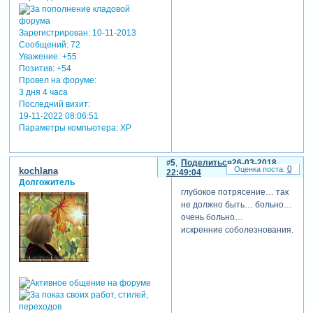
Зарегистрирован
: 10-11-2013
Сообщений:
72
Уважение:
+55
Позитив:
+54
Провел на форуме:
3 дня 4 часа
Последний визит:
19-11-2022 08:06:51
Параметры компьютера:
XP
5
Поделиться
26-03-2018
0
kochlana
22:49:04
Долгожитель
глубокое потрясение… так
не должно быть… больно…
очень больно…
искренние соболезнования.