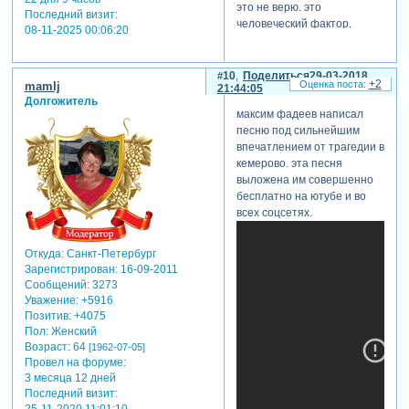
это не верю. это
развлекательного
Последний визит:
человеческий фактор,
центра, ещё
08-11-2025 00:06:20
жажда наживы и
один сотрудник,
халатность. надеюсь что
а также
все до единого понесут за
10
Поделиться
29-03-2018
чоповец, при
+2
mamlj
21:44:05
это наказание, как и
получении
Долгожитель
обещал ввп.
сигнала о
максим фадеев написал
пожаре
песню под сильнейшим
отключивший
впечатлением от трагедии в
систему
кемерово. эта песня
оповещения.
выложена им совершенно
уголовные
бесплатно на ютубе и во
дела, видимо,
всех соцсетях.
будут
возбуждены в
Откуда:
Санкт-Петербург
отношении и
Зарегистрирован
: 16-09-2011
других горе-
Сообщений:
3273
охранников,
Уважение:
+5916
которые успели
Позитив:
+4075
перекрыть
Пол:
Женский
лестницы и не
Возраст:
64
[1962-07-05]
давали детям
Провел на форуме:
спуститься
3 месяца 12 дней
вниз; чоп "боец"
Последний визит:
лишат
25-11-2020 11:01:10