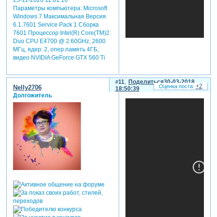
лицензии. у
Параметры компьютера:
Microsoft
следователей
Windows 7 Максимальная Версия
есть множество
6.1.7601 Service Pack 1 Сборка
вопросов к
7601 Процессор Intel(R) Core(TM)2
Duo CPU E4700 @ 2.60GHz, 2600
представителям
МГц, ядер: 2, опер.память 4ГБ,
госпожарнадзора
видео NVIDIA GeForce GTX 560 Ti
умчс рф по
городу
кемерово.
11
Поделиться
30-03-2018
священники
+2
Nelly2706
18:50:39
кемеровской
Долгожитель
епархии
оказывают
помощь
пострадавшим
и
родственникам
погибших.
патриарх
московский и
всея руси
кирилл 26
марта проведёт
заупокойное
богослужение