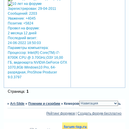
нацистов
"русская
Зарегистрирован
: 29-04-2011
революция"
Сообщений:
2203
орёт о "355
Уважение:
+4045
погибших".
Позитив:
+5824
сотни "дочерей
Провел на форуме:
офицеров"
2 месяца 12 дней
рванули
Последний визит:
раскидывать по
24-06-2022 18:50:03
соцсетям визги
Параметры компьютера:
о якобы
Процессор: Intel(R) Core(TM) i7-
сокрытии
8700K CPU @ 3.70GHz,ОЗУ 16,00
ГБ, видеокарта NVIDIA GeForce GTX
властями
1070,8Gb Windows10 Pro, 64-
подлинной
разрядная, ProShow Producer
информации:
9.0.3797
"знакомый
родственника -
пожарный. всем
Страница:
1
сказали
молчать. ночью
»
Art-Slide
»
Помним и скорбим
»
Кемерово. Нет слов, только боль
там уже лежали
мешки", "почему
Рейтинг форумов
|
Создать форум бесплатно
сми молчат???
погибших
намного