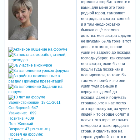
германия скорбит в месте с
обнаружены
вами. для меня это тоже
живыми.
родной город. там живет
задержаны
моя родная сестра семьей
гендиректор
и я там неоднократно
"зимней вишни"
бывала ещё с самого
надежда
детства. моя сестра с двумя
судденок,
ее внуками была тоже в тот
старший
день в этом тц, но они
специалист по
ушли не задолго до пожара,
безопасности
господь уберег. как сказала
(александр
моя сестра, если-бы они
никитин
пошли туда позже как и
отвечал за
планировали, то тоже-бы
систему
там-же и погибли, но они
пожарной
ушли туда раньше и
безопасности и
вернулись домой до
сигнализацию,
пожара. даже и подумать
обладая
Зарегистрирован
: 18-11-2011
страшно, что и нас могло
нулевым
Сообщений:
647
это горе коснутся, за чужих
опытом в этой
Уважение:
+699
людей и то сердце болит и
сфере и будучи
Позитив:
+609
плачет. это горе не только
поваром по
Пол:
Женский
кемерово и всех городов и
специальности),
Возраст:
47
[1979-01-01]
стран. а свалить все на
директор
Провел на форуме:
теракт удобней всего. я в
детского
22 дня 9 часов