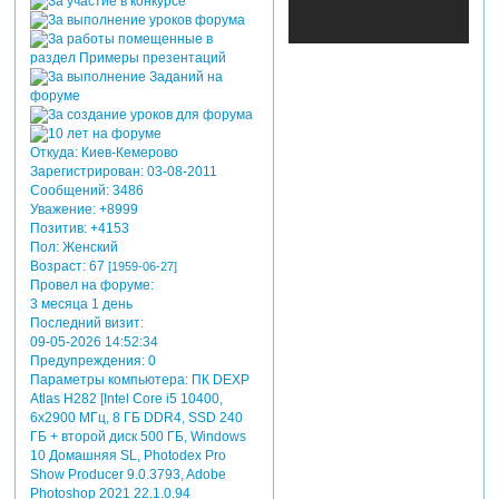
по погибшим
при пожаре. 27
марта во всех
храмах рпц
пройдут
заупокойные
службы.
Откуда:
Киев-Кемерово
президент
Зарегистрирован
: 03-08-2011
владимир путин
Сообщений:
3486
перенёс на
Уважение:
+8999
более позднее
Позитив:
+4153
время ряд
Пол:
Женский
мероприятий. в
Возраст:
67
[1959-06-27]
кемерово
Провел на форуме:
прибыли глава
3 месяца 1 день
следственного
Последний визит:
комитета
09-05-2026 14:52:34
александр
Предупреждения:
0
бастрыкин и
Параметры компьютера:
ПК DEXP
министр
Atlas H282 [Intel Core i5 10400,
6x2900 МГц, 8 ГБ DDR4, SSD 240
здравоохранения
ГБ + второй диск 500 ГБ, Windows
вероника
10 Домашняя SL, Photodex Pro
скворцова.
Show Producer 9.0.3793, Adobe
российские
Photoshop 2021 22.1.0.94
телеканалы