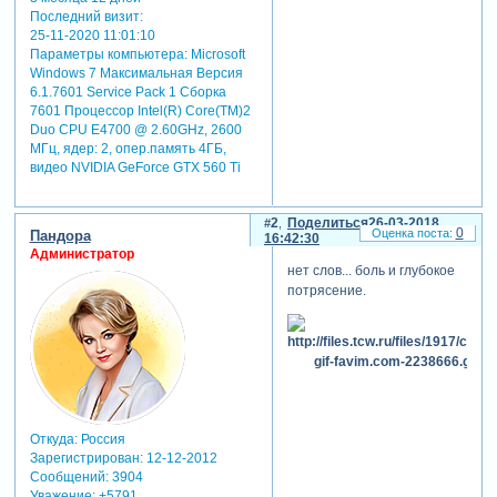
Последний визит:
25-11-2020 11:01:10
Параметры компьютера:
Microsoft
Windows 7 Максимальная Версия
6.1.7601 Service Pack 1 Сборка
7601 Процессор Intel(R) Core(TM)2
Duo CPU E4700 @ 2.60GHz, 2600
МГц, ядер: 2, опер.память 4ГБ,
видео NVIDIA GeForce GTX 560 Ti
2
Поделиться
26-03-2018
0
Пандора
16:42:30
Администратор
нет слов... боль и глубокое
потрясение.
Откуда:
Россия
Зарегистрирован
: 12-12-2012
Сообщений:
3904
Уважение:
+5791