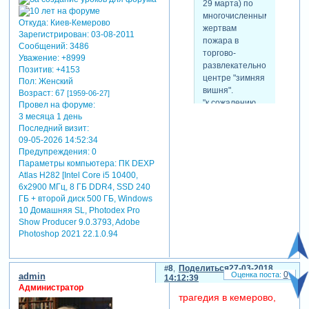
29 марта) по
многочисленным
Откуда:
Киев-Кемерово
жертвам
Зарегистрирован
: 03-08-2011
пожара в
Сообщений:
3486
торгово-
Уважение:
+8999
развлекательном
Позитив:
+4153
центре "зимняя
Пол:
Женский
вишня".
Возраст:
67
[1959-06-27]
"к сожалению,
Провел на форуме:
мы
3 месяца 1 день
констатируем,
Последний визит:
09-05-2026 14:52:34
что в
Предупреждения:
0
результате
Параметры компьютера:
ПК DEXP
чрезвычайной
Atlas H282 [Intel Core i5 10400,
ситуации
6x2900 МГц, 8 ГБ DDR4, SSD 240
погибло 64
ГБ + второй диск 500 ГБ, Windows
человека", -
10 Домашняя SL, Photodex Pro
сообщил
Show Producer 9.0.3793, Adobe
министр рф по
Photoshop 2021 22.1.0.94
делам
гражданской
обороны,
8
Поделиться
27-03-2018
0
admin
чрезвычайным
14:12:39
Администратор
ситуациям и
трагедия в кемерово,
ликвидации