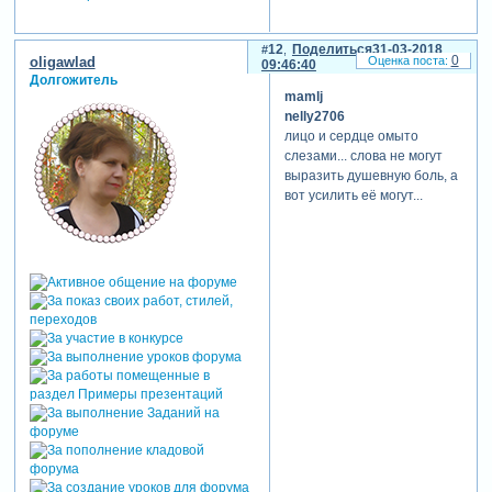
наконец-таки
меняют сетку
12
Поделиться
31-03-2018
вещания в
0
oligawlad
09:46:40
связи с
Долгожитель
mamlj
трауром. от
nelly2706
показа
лицо и сердце омыто
развлекательных
слезами... слова не могут
программ
выразить душевную боль, а
откажутся, в
вот усилить её могут...
частности,
первый канал
(ещё несколько
часов назад
избегавший
комментировать
вопрос об
изменении
сетки вещания),
нтв и стс.
ожидаемо
беснуются
провокаторы.
например, сайт
майданутых