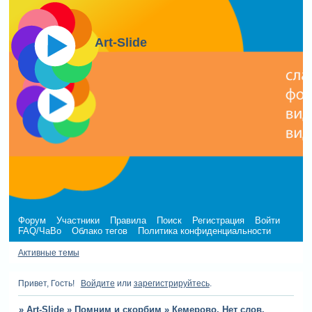
Art-Slide
Форум
Участники
Правила
Поиск
Регистрация
Войти
FAQ/ЧаВо
Облако тегов
Политика конфиденциальности
Активные темы
Привет, Гость!
Войдите
или
зарегистрируйтесь
.
»
Art-Slide
»
Помним и скорбим
»
Кемерово. Нет слов,