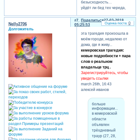
безысходность…
уйдёт ли бед тех череда,
вздохнуть ли сможем мы
свободно?
7
Поделиться
27-03-2018
0
Nelly2706
05:25:53
нам больно так, как никогда!
Долгожитель
эта трагедия произошла в
26.03.2018
моём городе, недалеко от
© copyright: лев дмитриев,
дома, где я живу...
2018
кемеровская трагедия:
свидетельство о
новые подробности + пара
публикации
слов о реальном
№118032606370
владельце трц .
Зарегистрируйтесь, чтобы
увидеть ссылки
march 26th, 16:43
алексей иванов
больше
информации...
в кемеровской
области
объявлен
трёхдневный
траур (27, 28,