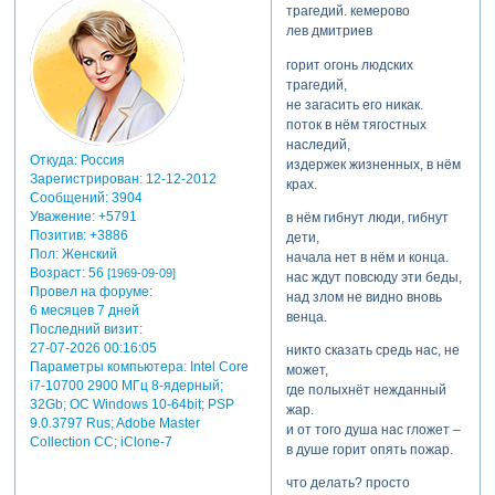
трагедий. кемерово
лев дмитриев
горит огонь людских
трагедий,
не загасить его никак.
поток в нём тягостных
наследий,
Откуда:
Россия
издержек жизненных, в нём
Зарегистрирован
: 12-12-2012
крах.
Сообщений:
3904
Уважение:
+5791
в нём гибнут люди, гибнут
Позитив:
+3886
дети,
Пол:
Женский
начала нет в нём и конца.
Возраст:
56
[1969-09-09]
нас ждут повсюду эти беды,
Провел на форуме:
над злом не видно вновь
6 месяцев 7 дней
венца.
Последний визит:
27-07-2026 00:16:05
никто сказать средь нас, не
Параметры компьютера:
Intel Core
может,
i7-10700 2900 МГц 8-ядерный;
где полыхнёт нежданный
32Gb; ОС Windows 10-64bit; PSP
жар.
9.0.3797 Rus; Adobe Master
и от того душа нас гложет –
Collection СС; iClone-7
в душе горит опять пожар.
что делать? просто