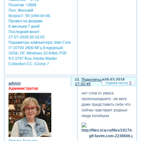
Позитив:
+3886
Пол:
Женский
Возраст:
56
[1969-09-09]
Провел на форуме:
6 месяцев 7 дней
Последний визит:
27-07-2026 00:16:05
Параметры компьютера:
Intel Core
i7-10700 2900 МГц 8-ядерный;
32Gb; ОС Windows 10-64bit; PSP
9.0.3797 Rus; Adobe Master
Collection СС; iClone-7
3
Поделиться
26-03-2018
0
admin
17:32:45
Администратор
нет слов от ужаса
произошедшего...не могу
даже представить себе что
сейчас чувствуют родные
люди погибших